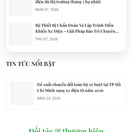
điện dù thị trường tháng 7 hạ nhiệt
MON 07, 2026
Bộ Thiết Bị Chẩn Đoán Và Lập Trình Điều
Khiển Xe Điện – Giải Pháp Bảo Trì Chuyên
Nghiệp
THU 07, 2026
Công an xác minh vụ tài xế xe điện du lịch gây
gổ khi đón du khách ở Quy Nhơn
TIN TỨC NỔI BẬT
MON 07, 2026
Đề xuất chuyển đổi toàn bộ xe buýt tại TP Hồ
Chí Minh sang xe điện từ năm 2026
WED 10, 2024
Đối tác & thương hiệu