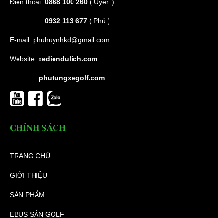
Điện thoại:
0868 100 260
( Uyên )
0932 113 677
( Phú )
E-mail:
phuhuynhkd@gmail.com
Website:
x
ediendulich.com
phutungxegolf.com
CHÍNH SÁCH
TRANG CHỦ
GIỚI THIỆU
SẢN PHẨM
EBUS SÂN GOLF