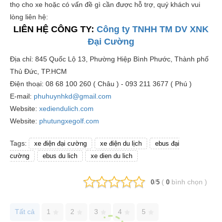
thọ cho xe hoặc có vấn đề gì cần được hỗ trợ, quý khách vui
lòng liên hệ:
LIÊN HỆ CÔNG TY:
Công ty TNHH TM DV XNK
Đại Cường
Địa chỉ: 845 Quốc Lộ 13, Phường Hiệp Bình Phước, Thành phố
Thủ Đức, TP.HCM
Điện thoại: 08 68 100 260 ( Châu ) - 093 211 3677 ( Phú )
E-mail:
phuhuynhkd@gmail.com
Website:
xediendulich.com
Website:
phutungxegolf.com
Tags:
xe điện đại cường
xe điện du lịch
ebus đại
cường
ebus du lich
xe dien du lich
/
(
bình chọn
)
0
5
0
Tất cả
1
2
3
4
5