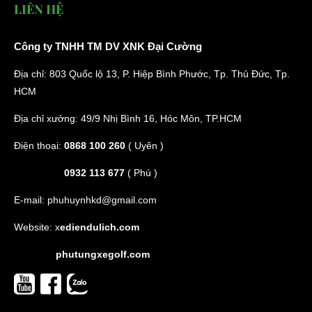
LIÊN HỆ
Công ty TNHH TM DV XNK Đại Cường
Địa chỉ: 803 Quốc lộ 13, P. Hiệp Bình Phước, Tp. Thủ Đức, Tp.
HCM
Địa chỉ xưởng: 49/9 Nhị Bình 16, Hóc Môn, TP.HCM
Điện thoại:
0868 100 260
( Uyên )
0932 113 677
( Phú )
E-mail:
phuhuynhkd@gmail.com
Website:
x
ediendulich.com
phutungxegolf.com