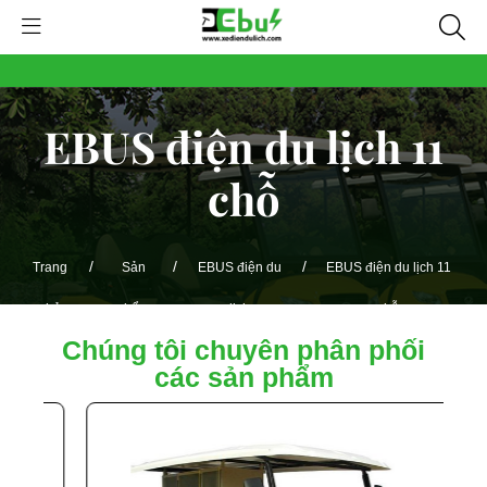
EBUS điện du lịch 11
chỗ
/
/
/
Trang
Sản
EBUS điện du
EBUS điện du lịch 11
chủ
phẩm
lịch
chỗ
Chúng tôi chuyên phân phối
các sản phẩm