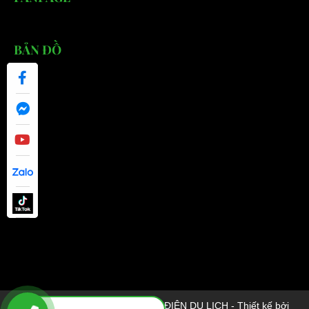
BẢN ĐỒ
© 2026 EBUS ĐẠI CƯỜNG - XE ĐIỆN DU LỊCH - Thiết kế bởi