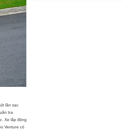
ột lần sạc
uần tra.
ốc. Xe lắp động
Go Venture có