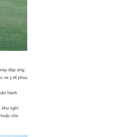
 này đáp ứng
c xe y tế phục
 vận hành
, khu nghỉ
c hoặc cho