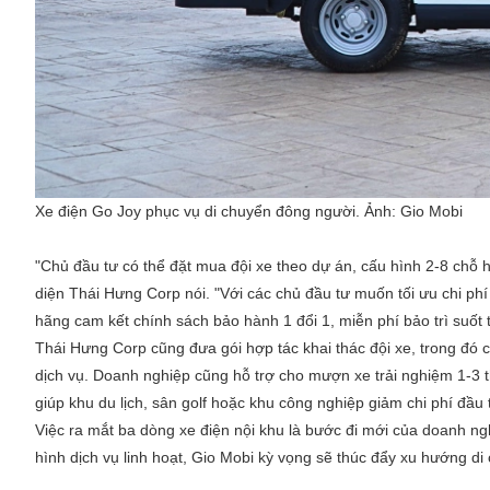
Xe điện Go Joy phục vụ di chuyển đông người. Ảnh:
Gio Mobi
"Chủ đầu tư có thể đặt mua đội xe theo dự án, cấu hình 2-8 chỗ 
diện Thái Hưng Corp nói. "Với các chủ đầu tư muốn tối ưu chi phí
hãng cam kết chính sách bảo hành 1 đổi 1, miễn phí bảo trì suốt t
Thái Hưng Corp cũng đưa gói hợp tác khai thác đội xe, trong đó 
dịch vụ. Doanh nghiệp cũng hỗ trợ cho mượn xe trải nghiệm 1-3 t
giúp khu du lịch, sân golf hoặc khu công nghiệp giảm chi phí đầu
Việc ra mắt ba dòng xe điện nội khu là bước đi mới của doanh ngh
hình dịch vụ linh hoạt, Gio Mobi kỳ vọng sẽ thúc đẩy xu hướng di