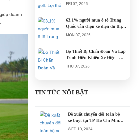
AGULA Tây Ninh
FRI 07, 2026
 giúp doanh
63,1% người mua ô tô Trung
.
Quốc vẫn chọn xe điện dù thị
trường tháng 7 hạ nhiệt
MON 07, 2026
Bộ Thiết Bị Chẩn Đoán Và Lập
Trình Điều Khiển Xe Điện –
Giải Pháp Bảo Trì Chuyên
THU 07, 2026
Nghiệp
Công an xác minh vụ tài xế xe
điện du lịch gây gổ khi đón du
TIN TỨC NỔI BẬT
khách ở Quy Nhơn
MON 07, 2026
Đề xuất chuyển đổi toàn bộ
xe buýt tại TP Hồ Chí Minh
sang xe điện từ năm 2026
WED 10, 2024