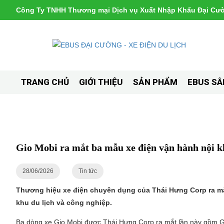
Công Ty TNHH Thương mại Dịch vụ Xuất Nhập Khẩu Đại Cư
TRANG CHỦ
GIỚI THIỆU
SẢN PHẨM
EBUS SÂ
Gio Mobi ra mắt ba mẫu xe điện vận hành nội 
28/06/2026
Tin tức
Thương hiệu xe điện chuyên dụng của Thái Hưng Corp ra mắt
khu du lịch và công nghiệp.
Ba dòng xe Gio Mobi được Thái Hưng Corp ra mắt lần này gồm Go