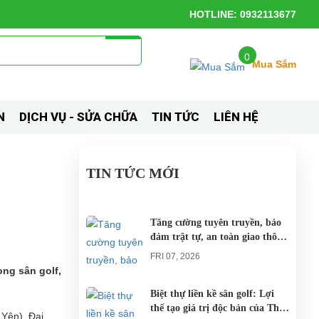
HOTLINE: 0932113677
0
Mua Sắm
N
DỊCH VỤ - SỬA CHỮA
TIN TỨC
LIÊN HỆ
TIN TỨC MỚI
Tăng cường tuyên truyền, bảo
đảm trật tự, an toàn giao thông
khi thí điểm xe điện 4 bánh
FRI 07, 2026
phục vụ du lịch
ng sân golf,
Biệt thự liền kề sân golf: Lợi
thế tạo giá trị độc bản của The
Yên). Đại