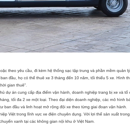
hoặc theo yêu cầu, đi kèm hệ thống sạc tập trung và phần mềm quản lý 
 ban đầu, họ có thể thuê xe 3 tháng đến 10 năm, tối thiểu 5 xe. Hình 
hời gian thuê".
chủ dự án cung cấp địa điểm vận hành, doanh nghiệp trang bị xe và tổ 
háng, tối đa 2 xe một loại. Theo đại diện doanh nghiệp, các mô hình b
 tư ban đầu và linh hoạt mở rộng đội xe theo từng giai đoạn vận hành.
iệp Việt trong lĩnh vực xe điện chuyên dụng. Với lợi thế sản xuất tro
 chuyển xanh tại các không gian nội khu ở Việt Nam.