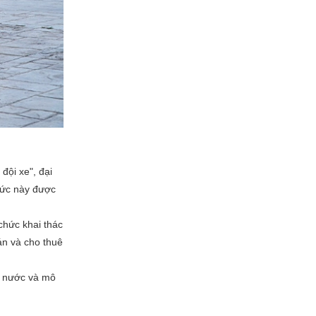
đội xe", đại
thức này được
chức khai thác
án và cho thuê
ng nước và mô