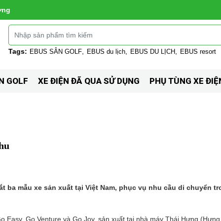
ờng
Tags:
EBUS SÂN GOLF
EBUS du lịch
EBUS DU LỊCH
EBUS resort
N GOLF
XE ĐIỆN ĐÃ QUA SỬ DỤNG
PHỤ TÙNG XE ĐIỆ
khu
 ba mẫu xe sản xuất tại Việt Nam, phục vụ nhu cầu di chuyển tro
 Easy, Go Venture và Go Joy, sản xuất tại nhà máy Thái Hưng (Hưng 