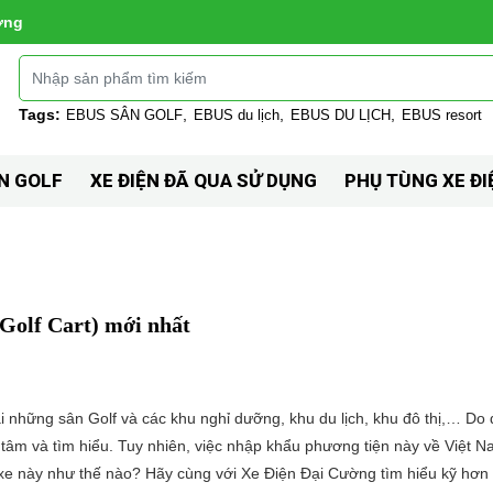
ờng
Tags:
EBUS SÂN GOLF
EBUS du lịch
EBUS DU LỊCH
EBUS resort
N GOLF
XE ĐIỆN ĐÃ QUA SỬ DỤNG
PHỤ TÙNG XE ĐI
(Golf Cart) mới nhất
 tại những sân Golf và các khu nghỉ dưỡng, khu du lịch, khu đô thị,… Do 
tâm và tìm hiểu. Tuy nhiên, việc nhập khẩu phương tiện này về Việt 
i xe này như thế nào? Hãy cùng với Xe Điện Đại Cường tìm hiểu kỹ hơn