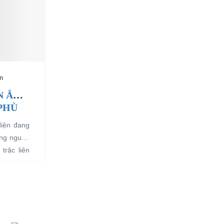
n
N ẮC
 PHÙ
điện đang
ụng nguồn
trặc liên