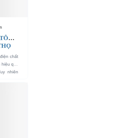
n
 TÔ
 THỌ
điện chất
i hiệu quả
Tuy nhiên