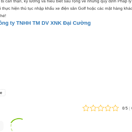
 bị cẩn thận, kỹ lưỡng và hiểu biết sâu rộng về những quy định Pháp l
 thực hiện thủ tục nhập khẩu xe điện sân Golf hoặc các mặt hàng khá
nhé!
ông ty TNHH TM DV XNK Đại Cường
xe
/
(
0
5