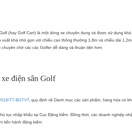
n Golf (hay Golf Cart) là một dòng xe chuyên dụng và được sử dụng khá
n xuất khá nhỏ gọn với chiều cao thông thường 1,8m và chiều dài 1,2m (
p chuyên chở các các Golfer dễ dàng và thuận tiện hơn.
 xe điện sân Golf
/2018/TT-BGTVT
, quy định về Danh mục các sản phẩm, hàng hóa có k
 thủ tục nhập khẩu tại Cục Đăng kiểm. Đồng thời, các doanh nghiệp n
hi tiến hành đăng kiểm.