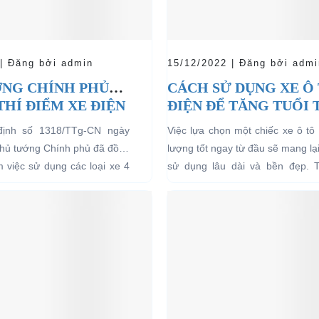
 | Đăng bởi admin
15/12/2022 | Đăng bởi admi
NG CHÍNH PHỦ
CÁCH SỬ DỤNG XE Ô
THÍ ĐIỂM XE ĐIỆN
ĐIỆN ĐỂ TĂNG TUỔI
 CHỞ KHÁCH DU
CHO XE
định số 1318/TTg-CN ngày
Việc lựa chọn một chiếc xe ô tô 
I CÁC KHU VỰC
Thủ tướng Chính phủ đã đồng
lượng tốt ngay từ đầu sẽ mang lạ
Ế
ểm việc sử dụng các loại xe 4
sử dụng lâu dài và bền đẹp. 
g năng lượng điện...
bên...