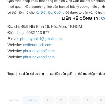
Quá trình nhập khẩu mặt hàng xe điện Golf Cart đòi hỏi sự chuẩn
thuế quan. Nếu doanh nghiệp của bạn có bất kỳ vướng mắc gì khi
có thể liên hệ cho
Xe Điện Đại Cường
để được tư vấn và hỗ trợ 
LIÊN HỆ CÔNG TY:
C
Địa chỉ: 49/9 Nhị Bình 16, Hóc Môn, TP.HCM
Điện thoại: 0932 113 677
E-mail:
phuhuynhkd@gmail.com
Website:
xediendulich.com
Website:
phutungxegolf.com
Website:
phutungxegolf.com
Tags:
xe điện đại cường
xe điện sân golf
thủ tục nhập khẩu 
Lọc theo:
Tất cả
1
2
3
4
5