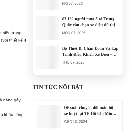
AGULA Tây Ninh
FRI 07, 2026
63,1% người mua ô tô Trung
Quốc vẫn chọn xe điện dù thị
trường tháng 7 hạ nhiệt
 nhiều trong
MON 07, 2026
với thiết kế 4
Bộ Thiết Bị Chẩn Đoán Và Lập
Trình Điều Khiển Xe Điện –
Giải Pháp Bảo Trì Chuyên
THU 07, 2026
Nghiệp
Công an xác minh vụ tài xế xe
điện du lịch gây gổ khi đón du
TIN TỨC NỔI BẬT
khách ở Quy Nhơn
MON 07, 2026
hả năng gây
Đề xuất chuyển đổi toàn bộ
xe buýt tại TP Hồ Chí Minh
hập khẩu cũng
sang xe điện từ năm 2026
WED 10, 2024