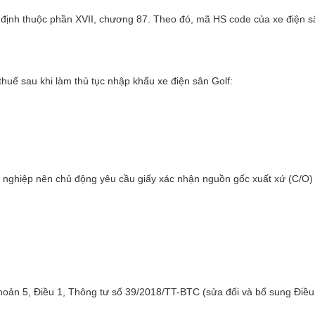
c định thuộc phần XVII, chương 87. Theo đó, mã HS code của xe điện s
uế sau khi làm thủ tục nhập khẩu xe điện sân Golf:
nghiệp nên chủ động yêu cầu giấy xác nhận nguồn gốc xuất xứ (C/O) 
hoản 5, Điều 1, Thông tư số 39/2018/TT-BTC (sửa đổi và bổ sung Điều