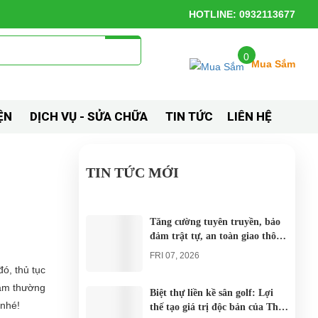
HOTLINE: 0932113677
0
Mua Sắm
ỆN
DỊCH VỤ - SỬA CHỮA
TIN TỨC
LIÊN HỆ
TIN TỨC MỚI
Tăng cường tuyên truyền, bảo
đảm trật tự, an toàn giao thông
khi thí điểm xe điện 4 bánh
FRI 07, 2026
phục vụ du lịch
đó, thủ tục
Nam thường
Biệt thự liền kề sân golf: Lợi
 nhé!
thế tạo giá trị độc bản của The