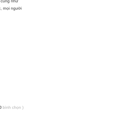
ý cũng như
c, mọi người
bình chọn
)
0