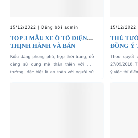
15/12/2022 | Đăng bởi admin
15/12/2022
TOP 3 MẪU XE Ô TÔ ĐIỆN
THỦ TƯỚ
THỊNH HÀNH VÀ BÁN
ĐỒNG Ý 
CHẠY NHẤT HIỆN NAY
04 BÁNH
Kiểu dáng phong phú, hợp thời trang, dễ
Theo quyết 
LỊCH TẠ
dàng sử dụng mà thân thiện với môi
27/09/2018, 
HẠN CH
trường, đặc biệt là an toàn với người sử
ý việc thí đi
dụng, đó là những ưu...
bánh chạy bằn