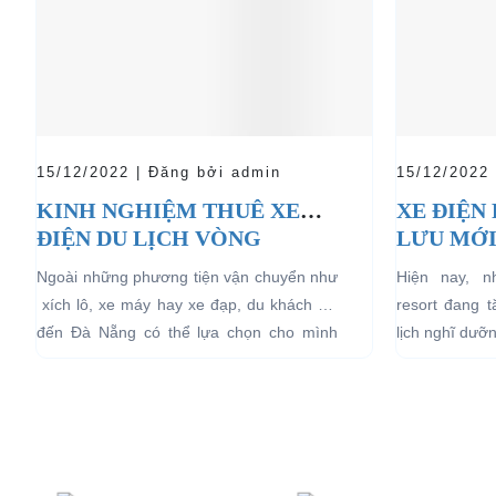
15/12/2022 | Đăng bởi admin
15/12/2022
KINH NGHIỆM THUÊ XE
XE ĐIỆN
ĐIỆN DU LỊCH VÒNG
LƯU MỚI
QUANH ĐÀ NẴNG
LỊCH NG
Ngoài những phương tiện vận chuyển như
Hiện nay, 
xích lô, xe máy hay xe đạp, du khách khi
resort đang 
đến Đà Nẵng có thể lựa chọn cho mình
lịch nghĩ dưỡ
những chiếc xe điện Đà...