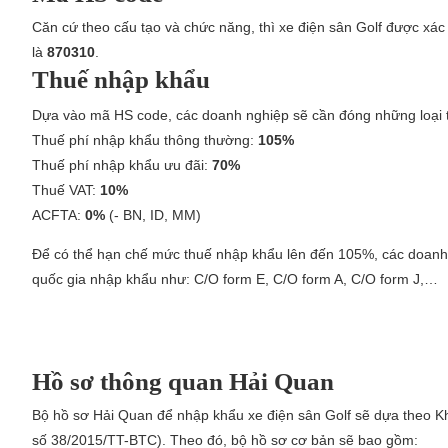
Căn cứ theo cấu tạo và chức năng, thì xe điện sân Golf được xá
là
870310
.
Thuế nhập khẩu
Dựa vào mã HS code, các doanh nghiệp sẽ cần đóng những loại th
Thuế phí nhập khẩu thông thường:
105%
Thuế phí nhập khẩu ưu đãi:
70%
Thuế VAT:
10%
ACFTA:
0%
(- BN, ID, MM)
Để có thể hạn chế mức thuế nhập khẩu lên đến 105%, các doanh 
quốc gia nhập khẩu như: C/O form E, C/O form A, C/O form J,…
Hồ sơ thông quan Hải Quan
Bộ hồ sơ Hải Quan để nhập khẩu xe điện sân Golf sẽ dựa theo K
số 38/2015/TT-BTC). Theo đó, bộ hồ sơ cơ bản sẽ bao gồm: