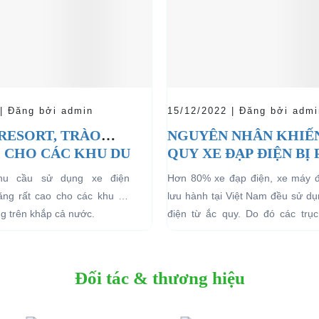
 | Đăng bởi admin
15/12/2022 | Đăng bởi admi
 RESORT, TRÀO
NGUYÊN NHÂN KHIẾ
 CHO CÁC KHU DU
QUY XE ĐẠP ĐIỆN BỊ
HĨ DƯỠNG.
nhu cầu sử dụng xe điện
Hơn 80% xe đạp điện, xe máy 
tăng rất cao cho các khu du
lưu hành tại Việt Nam đều sử d
ng trên khắp cả nước.
điện từ ắc quy. Do đó các trục 
quan đến...
Đối tác & thương hiệu