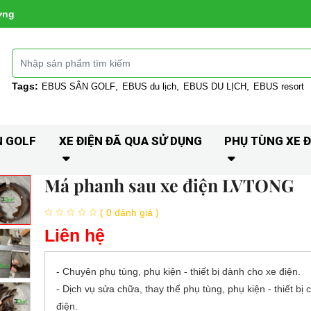
ờng
Tags:
EBUS SÂN GOLF
EBUS du lịch
EBUS DU LỊCH
EBUS resort
N GOLF
XE ĐIỆN ĐÃ QUA SỬ DỤNG
PHỤ TÙNG XE Đ
Má phanh sau xe điện LVTONG
( 0 đánh giá )
Liên hệ
- Chuyên phụ tùng, phụ kiện - thiết bị dành cho xe điện.
- Dịch vụ sửa chữa, thay thế phụ tùng, phụ kiện - thiết bị 
điện.