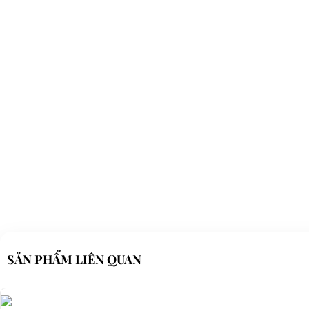
⇒ Xem thêm:
Bạn nên chọn mua Xe điện sân golf chất lượng giá t
Để được tư vấn thêm về cách sử dụng xe ô tô điện để tăng tuổi thọ c
LIÊN HỆ CÔNG TY:
Cô
Địa chỉ: 845 Quốc Lộ 13, Phường Hiệp Bình Phước, Thành phố Thủ
Điện thoại: 08 68 100 260 ( Châu ) - 093 211 3677 ( Phú )
E-mail:
phuhuynhkd@gmail.com
Website:
xediendulich.com
Website:
phutungxegolf.com
SẢN PHẨM LIÊN QUAN