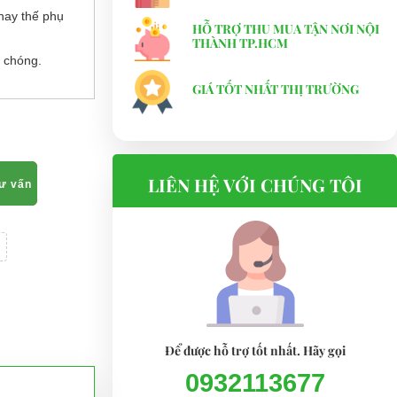
hay thế phụ
HỖ TRỢ THU MUA TẬN NƠI NỘI
THÀNH TP.HCM
 chóng.
GIÁ TỐT NHẤT THỊ TRƯỜNG
LIÊN HỆ VỚI CHÚNG TÔI
tư vấn
Để được hỗ trợ tốt nhất. Hãy gọi
0932113677