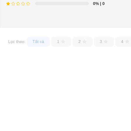
0%
| 0
Lọc theo:
Tất cả
1
2
3
4
Má phanh
Sử dụng và thay thế được cho tất cả các dòng xe điện du lịch, 