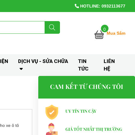
HOTLINE: 0932113677
0
Mua Sắm
IỆN
DỊCH VỤ - SỬA CHỮA
TIN
LIÊN
TỨC
HỆ
CAM KẾT TỪ CHÚNG TÔI
UY TÍN TIN CẬY
cho xe ô tô
GIÁ TỐT NHẤT THỊ TRƯỜNG