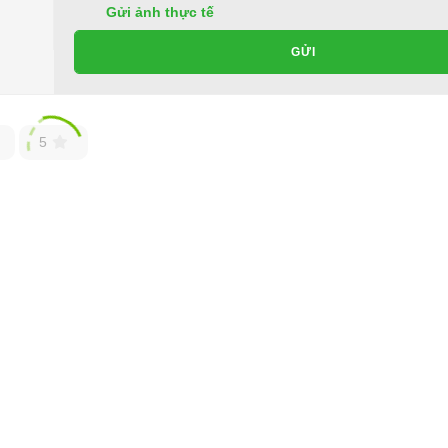
Gửi ảnh thực tế
GỬI
5
 sau xe điện LVTONG
xe điện sân golf, xe điện chở hàng trên thị trường.