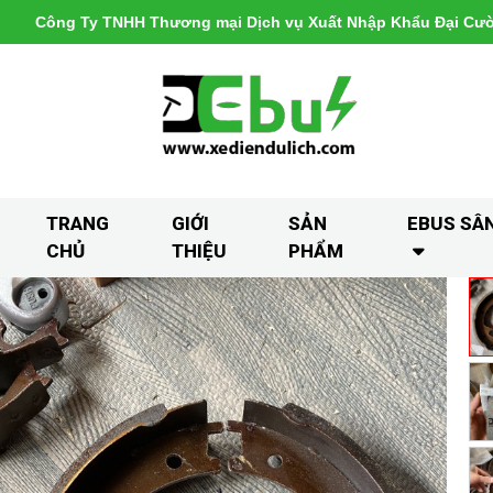
Công Ty TNHH Thương mại Dịch vụ Xuất Nhập Khẩu Đại Cư
TRANG
GIỚI
SẢN
EBUS SÂ
CHỦ
THIỆU
PHẨM