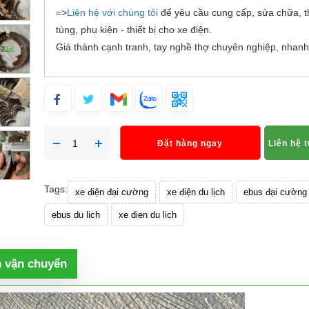
=>
Liên hệ với chúng tôi
để yêu cầu cung cấp, sửa chữa, t
tùng, phụ kiện - thiết bị cho xe điện.
Giá thành cạnh tranh, tay nghề thợ chuyên nghiệp, nhanh
Đặt hàng ngay
Liên hệ 
Tags:
xe điện đại cường
xe điện du lịch
ebus đại cường
ebus du lich
xe dien du lich
h vận chuyển