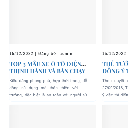
15/12/2022 | Đăng bởi admin
15/12/2022
TOP 3 MẪU XE Ô TÔ ĐIỆN
THỦ TƯỚ
THỊNH HÀNH VÀ BÁN CHẠY
ĐỒNG Ý 
NHẤT HIỆN NAY
04 BÁNH
Kiểu dáng phong phú, hợp thời trang, dễ
Theo quyết 
LỊCH TẠ
dàng sử dụng mà thân thiện với môi
27/09/2018, 
HẠN CH
trường, đặc biệt là an toàn với người sử
ý việc thí đi
dụng, đó là những ưu...
bánh chạy bằn