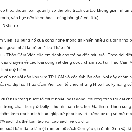
 thỏa thuận, ban quản lý sở thú phụ trách cải tạo không gian, nhân 
tranh, văn học đến khoa học... cùng bàn ghế và tủ kệ.
Viên, sự bùng nổ của công nghệ thông tin khiến nhiều gia đình thờ ơ
i người, nhất là trẻ em", bà Thảo nói.
àu - Thảo Cầm Viên của em
dành cho trẻ ba đến sáu tuổi. Theo đại diệ
ừ câu chuyện về các loài động vật đang được chăm sóc tại Thảo Cầm 
 loài quý hiếm.
c của người dân khu vực TP HCM và các tỉnh lân cận. Nơi đây chăm 
i tuần và dịp hè. Thảo Cầm Viên còn tổ chức những khóa học kỹ năng s
uất bản trong nước tổ chức nhiều hoạt động, chương trình ưu đãi cho 
n trong chai
,
Berry & Dolly
,
Thỏ nhí ham học hỏi
,
Ga thiền
,
Thiền cùng 
 phẩm kèm tranh minh họa, giúp trẻ phát huy trí tưởng tượng và mở ma
sách đa thể loại, tập vở, cặp sách và đồ chơi.
ồng xuất bản
Ba tớ là một runner
,
bộ sách
Con yêu gia đình
,
Sinh vật k