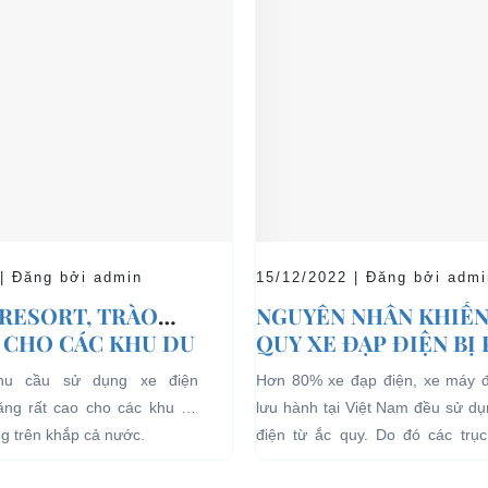
 | Đăng bởi admin
15/12/2022 | Đăng bởi admi
 RESORT, TRÀO
NGUYÊN NHÂN KHIẾN
 CHO CÁC KHU DU
QUY XE ĐẠP ĐIỆN BỊ
HĨ DƯỠNG.
nhu cầu sử dụng xe điện
Hơn 80% xe đạp điện, xe máy 
tăng rất cao cho các khu du
lưu hành tại Việt Nam đều sử d
ng trên khắp cả nước.
điện từ ắc quy. Do đó các trục 
quan đến...