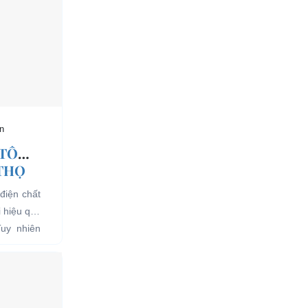
n
 TÔ
 THỌ
điện chất
i hiệu quả
Tuy nhiên