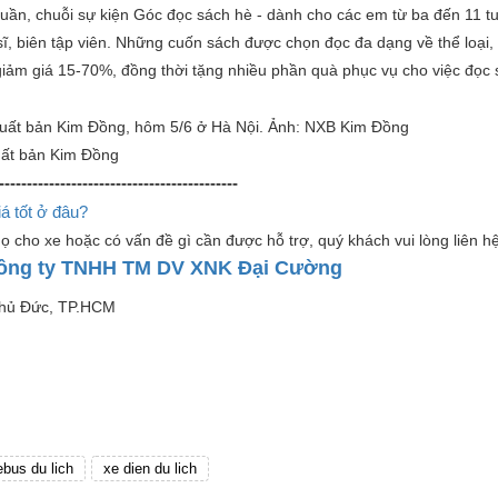
tuần, chuỗi sự kiện
Góc đọc sách hè -
dành cho các em từ ba đến 11 tu
ĩ, biên tập viên. Những cuốn sách được chọn đọc đa dạng về thể loại,
iảm giá 15-70%, đồng thời tặng nhiều phần quà phục vụ cho việc đọc
uất bản Kim Đồng
-------------------------------------------
á tốt ở đâu?
ọ cho xe hoặc có vấn đề gì cần được hỗ trợ, quý khách vui lòng liên hệ
ông ty TNHH TM DV XNK Đại Cường
Thủ Đức, TP.HCM
ebus du lich
xe dien du lich