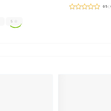
/
(
0
5
5