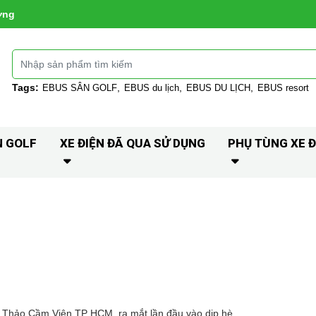
ờng
Tags:
EBUS SÂN GOLF
EBUS du lịch
EBUS DU LỊCH
EBUS resort
N GOLF
XE ĐIỆN ĐÃ QUA SỬ DỤNG
PHỤ TÙNG XE Đ
 Thảo Cầm Viên TP HCM, ra mắt lần đầu vào dịp hè.