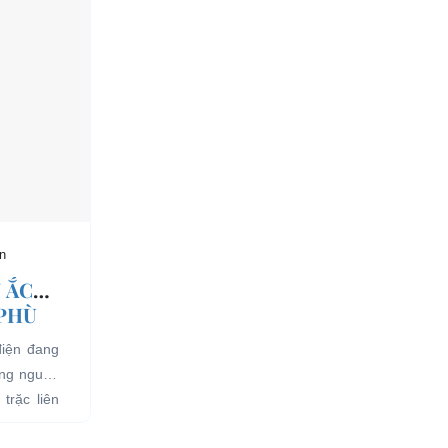
n
 ẮC
 PHÙ
điện đang
ụng nguồn
trặc liên