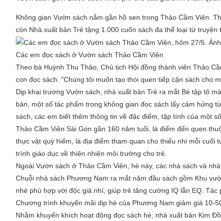
Không gian Vườn sách nằm gần hồ sen trong Thảo Cầm Viên. Theo
còn Nhà xuất bản Trẻ tặng 1.000 cuốn sách đa thể loại từ truyện 
Các em đọc sách ở Vườn sách Thảo Cầm Viên
Theo bà Huỳnh Thu Thảo, Chủ tịch Hội đồng thành viên Thảo Cầm 
con đọc sách. "Chúng tôi muốn tạo thói quen tiếp cận sách cho mọ
Dịp khai trương Vườn sách, nhà xuất bản Trẻ ra mắt
Bé tập tô m
bản, một số tác phẩm trong không gian đọc sách lấy cảm hứng t
sách, các em biết thêm thông tin về đặc điểm, tập tính của một số
Thảo Cầm Viên Sài Gòn gần 160 năm tuổi, là điểm đến quen thuộ
thực vật quý hiếm, là địa điểm tham quan cho thiếu nhi mỗi cuố
trình giáo dục về thiên nhiên môi trường cho trẻ.
Ngoài Vườn sách ở Thảo Cầm Viên, hè này, các nhà sách và nhà x
Chuỗi nhà sách Phương Nam ra mắt năm đầu sách gồm
Khu vườ
nhé
phù hợp với độc giả nhí, giúp trẻ tăng cường IQ lẫn EQ. Tác
Chương trình khuyến mãi dịp hè của Phương Nam giảm giá 10-50% 
Nhằm khuyến khích hoạt động đọc sách hè, nhà xuất bản Kim Đ