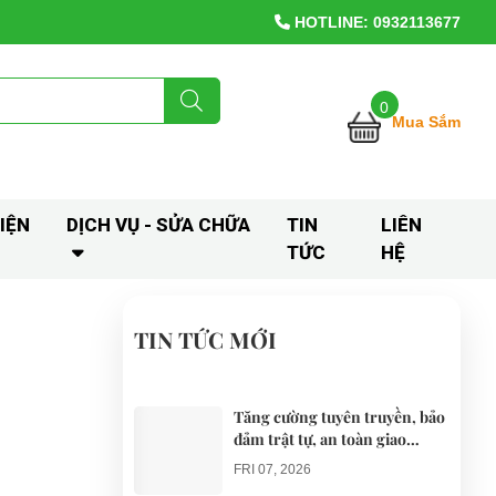
HOTLINE: 0932113677
0
Mua Sắm
IỆN
DỊCH VỤ - SỬA CHỮA
TIN
LIÊN
TỨC
HỆ
TIN TỨC MỚI
Tăng cường tuyên truyền, bảo
đảm trật tự, an toàn giao
thông khi thí điểm xe điện 4
FRI 07, 2026
bánh phục vụ du lịch