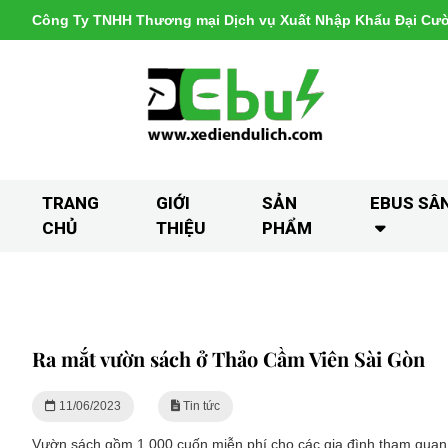
Công Ty TNHH Thương mại Dịch vụ Xuất Nhập Khẩu Đại Cư
TRANG
GIỚI
SẢN
EBUS SÂ
CHỦ
THIỆU
PHẨM
Ra mắt vườn sách ở Thảo Cầm Viên Sài Gòn
11/06/2023
Tin tức
Vườn sách gồm 1.000 cuốn miễn phí cho các gia đình tham quan