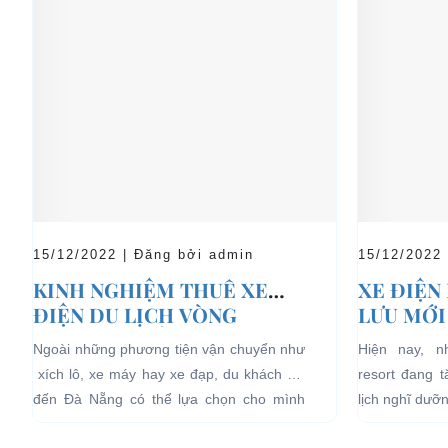
15/12/2022 | Đăng bởi admin
15/12/2022
KINH NGHIỆM THUÊ XE
XE ĐIỆN
ĐIỆN DU LỊCH VÒNG
LƯU MỚI
QUANH ĐÀ NẴNG
LỊCH NG
Ngoài những phương tiện vận chuyển như
Hiện nay, 
xích lô, xe máy hay xe đạp, du khách khi
resort đang 
đến Đà Nẵng có thể lựa chọn cho mình
lịch nghĩ dưỡ
những chiếc xe điện Đà...