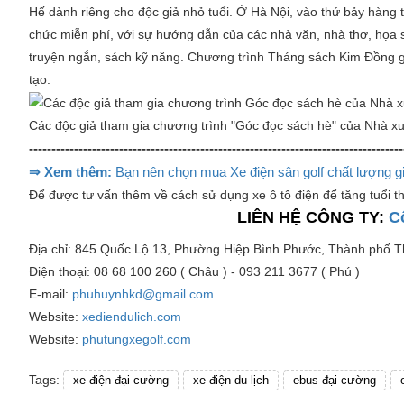
Hế
dành riêng cho độc giả nhỏ tuổi. Ở Hà Nội, vào thứ bảy hàng 
chức miễn phí, với sự hướng dẫn của các nhà văn, nhà thơ, họa s
truyện ngắn, sách kỹ năng. Chương trình
Tháng sách Kim Đồng
g
tạo.
Các độc giả tham gia chương trình "Góc đọc sách hè" của Nhà x
-----------------------------------------------------------------------------------
⇒ Xem thêm:
Bạn nên chọn mua Xe điện sân golf chất lượng gi
Để được tư vấn thêm về cách sử dụng xe ô tô điện để tăng tuổi th
LIÊN HỆ CÔNG TY:
C
Địa chỉ: 845 Quốc Lộ 13, Phường Hiệp Bình Phước, Thành phố 
Điện thoại: 08 68 100 260 ( Châu ) - 093 211 3677 ( Phú )
E-mail:
phuhuynhkd@gmail.com
Website:
xediendulich.com
Website:
phutungxegolf.com
Tags:
xe điện đại cường
xe điện du lịch
ebus đại cường