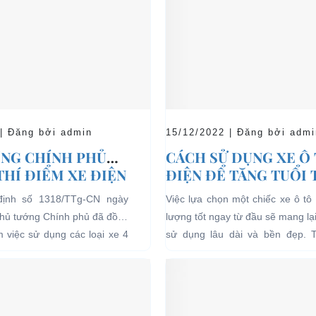
 | Đăng bởi admin
15/12/2022 | Đăng bởi admi
NG CHÍNH PHỦ
CÁCH SỬ DỤNG XE Ô
THÍ ĐIỂM XE ĐIỆN
ĐIỆN ĐỂ TĂNG TUỔI
 CHỞ KHÁCH DU
CHO XE
định số 1318/TTg-CN ngày
Việc lựa chọn một chiếc xe ô tô 
I CÁC KHU VỰC
Thủ tướng Chính phủ đã đồng
lượng tốt ngay từ đầu sẽ mang lạ
Ế
ểm việc sử dụng các loại xe 4
sử dụng lâu dài và bền đẹp. 
g năng lượng điện...
bên...