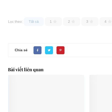
Lọc theo:
Tất cả
1
2
3
4
Chia sẻ
Bài viết liên quan