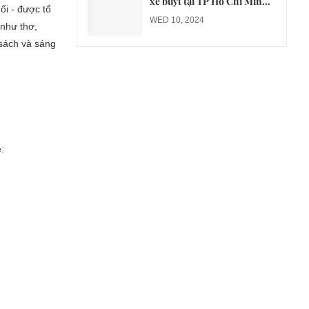
xe buýt tại TP Hồ Chí Minh
ổi - được tổ
sang xe điện từ năm 2026
WED 10, 2024
 như thơ,
 sách và sáng
: