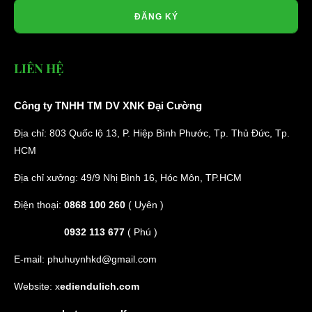
ĐĂNG KÝ
LIÊN HỆ
Công ty TNHH TM DV XNK Đại Cường
Địa chỉ: 803 Quốc lộ 13, P. Hiệp Bình Phước, Tp. Thủ Đức, Tp.
Phụ Tùng Xe Oto Điện
HCM
Địa chỉ xưởng: 49/9 Nhị Bình 16, Hóc Môn, TP.HCM
Phụ Tùng Oto Điện
Cầu Xe
Động Cơ
Điện thoại:
0868 100 260
( Uyên )
0932 113 677
( Phú )
E-mail:
phuhuynhkd@gmail.com
Website:
x
ediendulich.com