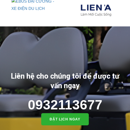
EBUS Chuyên Dụng
Xe ATV Địa Hình
X
Liên hệ cho chúng tôi để được tư
vấn ngay
0932113677
ĐẶT LỊCH NGAY