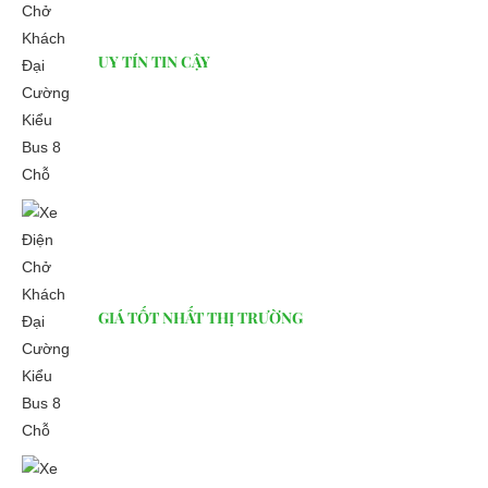
trong thiết kế nhưng vẫn tiện lợi. Vì phục vụ chủ yếu là chở
khách tham quan, nên không gian xe rất thoáng và rộng rãi,
UY TÍN TIN CẬY
hành khách có thể tận hưởng khung cảnh một cách gần gũi
nhất.
Ưu điểm nổi bật của xe điện chở
khách
- Vận hành đơn giản, dễ lái, an toàn với tốc độ tối đa
30km/h
- Không gian ngồi thoáng mát gần gũi thiên nhiên
- Không có tiếng ồn, không khí thải
- Xe có cấu trúc đơn giản nên bền bỉ ít hỏng dễ sửa và chi
GIÁ TỐT NHẤT THỊ TRƯỜNG
phí nạp điện cực ít (chỉ từ 150đ/1km)
- Không mất chi phí thay dầu định kỳ, ít phải bảo dưỡng
- Phù hợp với nhu cầu đi lại trong phạm vi hẹp, khu nội bộ
như: Khu đô thị, nhà máy, resort, khách sạn, khu du lịch… Loại
xe này người lái không cần bằng lái.