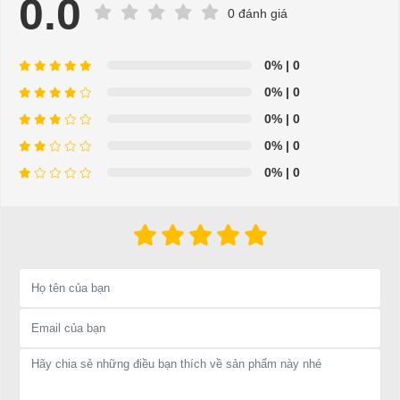
0.0
Khối lượng：890kg
0 đánh giá
Khả năng tải: tùy vào số chỗ ngồi
Vận tốc：30km/h
0%
| 0
Khoảng cách thắng xe：3.5m
0%
| 0
Bán kính quay đầu：4.8m
Khả năng leo dốc：18%
0%
| 0
Đoạn đường di chuyển tối đa (1 lần sạc pin)：100km
0%
| 0
0%
| 0