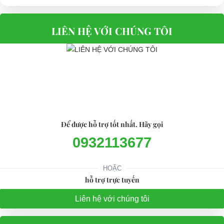
LIÊN HỆ VỚI CHÚNG TÔI
Để được hỗ trợ tốt nhất. Hãy gọi
0932113677
HOẶC
hỗ trợ trực tuyến
Liên hệ với chúng tôi