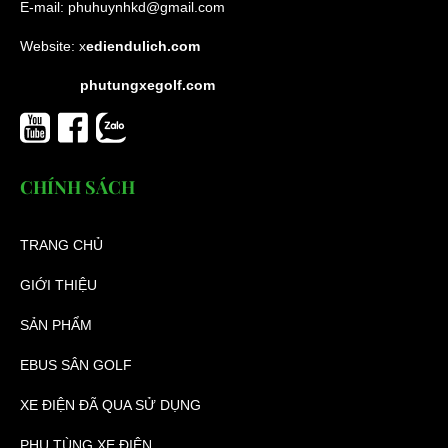
E-mail:
phuhuynhkd@gmail.com
Website:
x
ediendulich.com
phutungxegolf.com
CHÍNH SÁCH
TRANG CHỦ
GIỚI THIỆU
SẢN PHẨM
EBUS SÂN GOLF
XE ĐIỆN ĐÃ QUA SỬ DỤNG
PHỤ TÙNG XE ĐIỆN