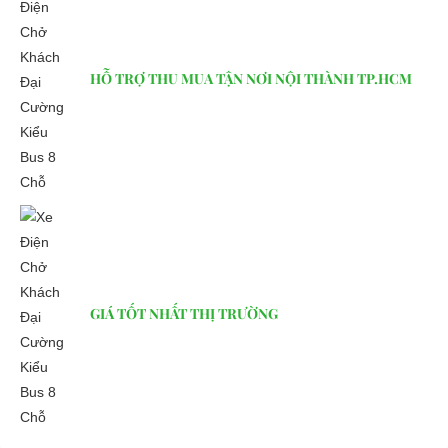
Xediendulich.com
có nhiều mẫu mã phong phú, kiểu dáng
đa dạng, đáp ứng mọi nhu cầu của khách hàng.
LIÊN HỆ CÔNG TY:
Công ty TNHH TM DV XNK
HỖ TRỢ THU MUA TẬN NƠI NỘI THÀNH TP.HCM
Đại Cường
Địa chỉ: 49/9 Nhị Bình 16, Hóc Môn, TP.HCM
Điện thoại: 0932 113 677
E-mail:
phuhuynhkd@gmail.com
Website:
xediendulich.com
Website:
phutungxegolf.com
GIÁ TỐT NHẤT THỊ TRƯỜNG
Website:
phutungxegolf.com