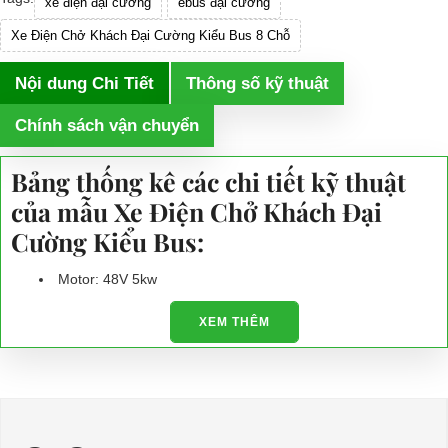
xe điện đại cường
ebus đại cường
Xe Điện Chở Khách Đại Cường Kiểu Bus 8 Chỗ
Nội dung Chi Tiết
Thông số kỹ thuật
Chính sách vận chuyển
Bảng thống kê các chi tiết kỹ thuật
của mẫu Xe Điện Chở Khách Đại
Cường Kiểu Bus:
Motor: 48V 5kw
Bình điện :Trojan/maintenance free battery
XEM THÊM
Bộ sạc：sạc tự động
Bộ truyền động：16:1
Kích thước xe: tùy vào số chỗ ngồi
Độ cao gầm xe：180mm
Chiều rộng xe：Trước 1280/Sau 1320mm