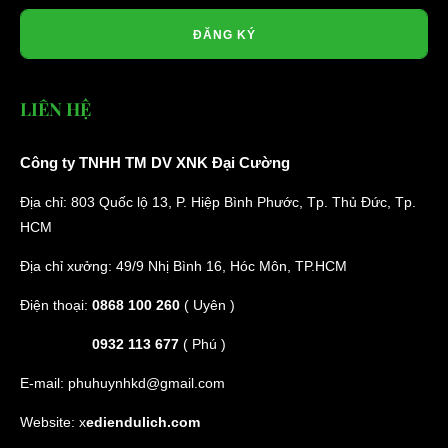
ĐĂNG KÝ
LIÊN HỆ
Công ty TNHH TM DV XNK Đại Cường
Địa chỉ: 803 Quốc lộ 13, P. Hiệp Bình Phước, Tp. Thủ Đức, Tp.
HCM
Địa chỉ xưởng: 49/9 Nhị Bình 16, Hóc Môn, TP.HCM
Điện thoại:
0868 100 260
( Uyên )
0932 113 677
( Phú )
E-mail:
phuhuynhkd@gmail.com
Website:
x
ediendulich.com