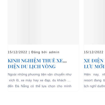
15/12/2022 | Đăng bởi admin
15/12/2022
KINH NGHIỆM THUÊ XE
XE ĐIỆN
ĐIỆN DU LỊCH VÒNG
LƯU MỚI
QUANH ĐÀ NẴNG
LỊCH NG
Ngoài những phương tiện vận chuyển như
Hiện nay, 
xích lô, xe máy hay xe đạp, du khách khi
resort đang 
đến Đà Nẵng có thể lựa chọn cho mình
lịch nghĩ dưỡ
những chiếc xe điện Đà...