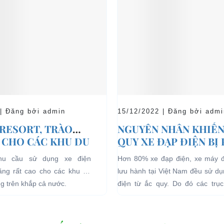
 | Đăng bởi admin
15/12/2022 | Đăng bởi admi
 RESORT, TRÀO
NGUYÊN NHÂN KHIẾN
 CHO CÁC KHU DU
QUY XE ĐẠP ĐIỆN BỊ
HĨ DƯỠNG.
nhu cầu sử dụng xe điện
Hơn 80% xe đạp điện, xe máy 
tăng rất cao cho các khu du
lưu hành tại Việt Nam đều sử d
ng trên khắp cả nước.
điện từ ắc quy. Do đó các trục 
quan đến...