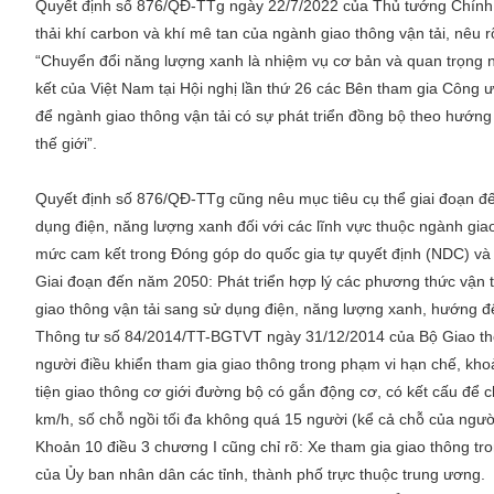
Quyết định số 876/QĐ-TTg ngày 22/7/2022 của Thủ tướng Chính 
thải khí carbon và khí mê tan của ngành giao thông vận tải, nêu r
“Chuyển đổi năng lượng xanh là nhiệm vụ cơ bản và quan trọng n
kết của Việt Nam tại Hội nghị lần thứ 26 các Bên tham gia Công 
để ngành giao thông vận tải có sự phát triển đồng bộ theo hướng hi
thế giới”.
Quyết định số 876/QĐ-TTg cũng nêu mục tiêu cụ thể giai đoạn đ
dụng điện, năng lượng xanh đối với các lĩnh vực thuộc ngành gia
mức cam kết trong Đóng góp do quốc gia tự quyết định (NDC) và 
Giai đoạn đến năm 2050: Phát triển hợp lý các phương thức vận tả
giao thông vận tải sang sử dụng điện, năng lượng xanh, hướng đế
Thông tư số 84/2014/TT-BGTVT ngày 31/12/2014 của Bộ Giao thôn
người điều khiển tham gia giao thông trong phạm vi hạn chế, kh
tiện giao thông cơ giới đường bộ có gắn động cơ, có kết cấu để ch
km/h, số chỗ ngồi tối đa không quá 15 người (kể cả chỗ của người 
Khoản 10 điều 3 chương I cũng chỉ rõ: Xe tham gia giao thông tro
của Ủy ban nhân dân các tỉnh, thành phố trực thuộc trung ương.