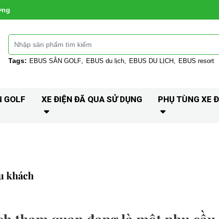
ờng
Tags:
EBUS SÂN GOLF
EBUS du lịch
EBUS DU LỊCH
EBUS resort
N GOLF
XE ĐIỆN ĐÃ QUA SỬ DỤNG
PHỤ TÙNG XE Đ
u khách