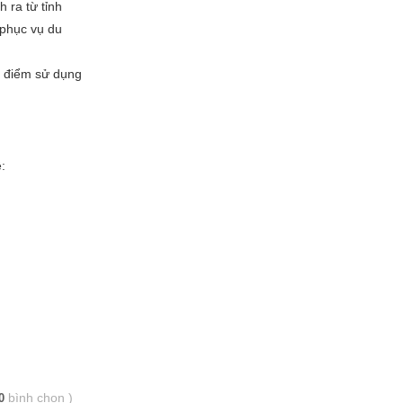
 ra từ tỉnh
 phục vụ du
í điểm sử dụng
:
bình chọn
)
0