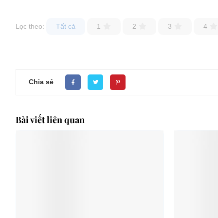
Lọc theo:
Tất cả
1
2
3
4
Chia sẻ
Bài viết liên quan