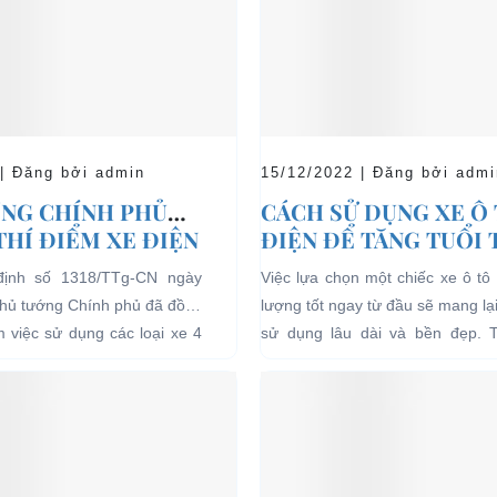
 | Đăng bởi admin
15/12/2022 | Đăng bởi admi
NG CHÍNH PHỦ
CÁCH SỬ DỤNG XE Ô
THÍ ĐIỂM XE ĐIỆN
ĐIỆN ĐỂ TĂNG TUỔI
 CHỞ KHÁCH DU
CHO XE
định số 1318/TTg-CN ngày
Việc lựa chọn một chiếc xe ô tô 
I CÁC KHU VỰC
Thủ tướng Chính phủ đã đồng
lượng tốt ngay từ đầu sẽ mang lạ
Ế
ểm việc sử dụng các loại xe 4
sử dụng lâu dài và bền đẹp. 
g năng lượng điện...
bên...