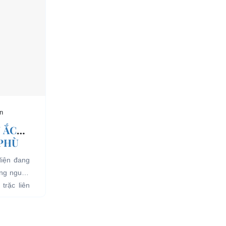
n
 ẮC
 PHÙ
điện đang
ụng nguồn
trặc liên