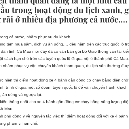
ch tham quan đang là một nhu cầu
cầu trong hoạt động du lịch xanh, g
 rãi ở nhiều địa phương cả nước....
trong cả nước, nhằm phục vụ du khách.
 trung tâm mua sắm, dịch vụ ăn uống,… đều nằm trên các trục quốc lộ tr
dân tỉnh Cà Mau mới đây đã có văn bản gửi Bộ Giao thông vận tải kiế
ột cách hạn chế trên các tuyến quốc lộ đi qua nội ô thành phố Cà Mau.
ện nhằm phục vụ vận chuyển khách tham quan, du lịch vẫn thường đư
ực hiện thí điểm hoạt động xe 4 bánh gắn động cơ chạy bằng điện ch
nh trình đi qua một số đoạn, tuyến quốc lộ để vận chuyển hành khách đ
, ăn uống và ngược lại.
ý kiến thống nhất cho xe 4 bánh gắn động cơ chạy bằng năng lượng đi
 Cà Mau.
h phủ đồng ý về nguyên tắc việc thí điểm hoạt động đối với xe 4 bánh
ong phạm vi hạn chế.