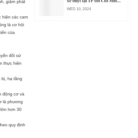
xe buýt tại TP Hồ Chí Minh
h, giảm phát
sang xe điện từ năm 2026
WED 10, 2024
c hiện các cam
ng là cơ hội
tiến của
yển đổi sử
m thực hiện
 bị, hạ tầng
n động cơ và
cơ là phương
g lớn hơn 30
theo quy định