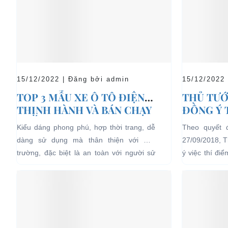
15/12/2022 | Đăng bởi admin
15/12/2022
TOP 3 MẪU XE Ô TÔ ĐIỆN
THỦ TƯỚ
THỊNH HÀNH VÀ BÁN CHẠY
ĐỒNG Ý 
NHẤT HIỆN NAY
04 BÁNH
Kiểu dáng phong phú, hợp thời trang, dễ
Theo quyết 
LỊCH TẠ
dàng sử dụng mà thân thiện với môi
27/09/2018, 
HẠN CH
trường, đặc biệt là an toàn với người sử
ý việc thí đi
dụng, đó là những ưu...
bánh chạy bằn