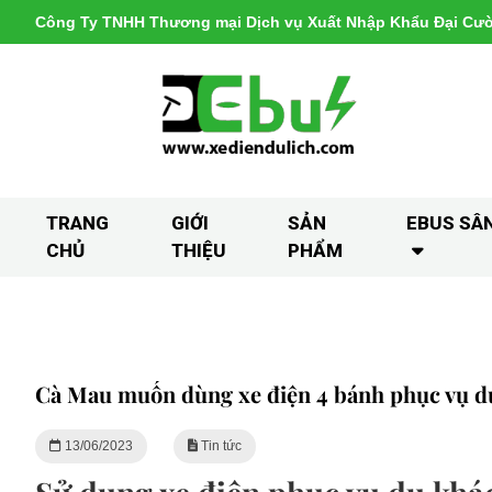
Công Ty TNHH Thương mại Dịch vụ Xuất Nhập Khẩu Đại Cư
TRANG
GIỚI
SẢN
EBUS SÂ
CHỦ
THIỆU
PHẨM
Cà Mau muốn dùng xe điện 4 bánh phục vụ d
13/06/2023
Tin tức