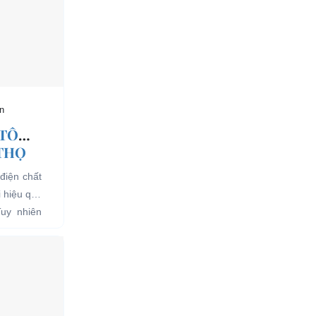
n
 TÔ
 THỌ
điện chất
i hiệu quả
Tuy nhiên