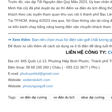
Trước đó, vào dịp Tết Nguyên đán Quý Mão 2023, Ủy ban nhân dâ
Minh Hải cũ) đã phê duyệt dự án thí điểm xe điện du lịch đồng th
khách theo các tuyến tham quan khu vực nội ô thành phố Bạc Liêu,
Tại TP.HCM, tháng 4/2023 vừa qua, Sở Giao thông vận tải cũng đ
xe bốn bánh chạy bằng năng lượng điện vận chuyển khách tham q
-----------------------------------------------------------------------------------
⇒ Xem thêm:
Bạn nên chọn mua Xe điện sân golf chất lượng gi
Để được tư vấn thêm về cách sử dụng xe ô tô điện để tăng tuổi th
LIÊN HỆ CÔNG TY:
C
Địa chỉ: 845 Quốc Lộ 13, Phường Hiệp Bình Phước, Thành phố 
Điện thoại: 08 68 100 260 ( Châu ) - 093 211 3677 ( Phú )
E-mail:
phuhuynhkd@gmail.com
Website:
xediendulich.com
Website:
phutungxegolf.com
Tags:
xe điện đại cường
xe điện du lịch
ebus đại cường