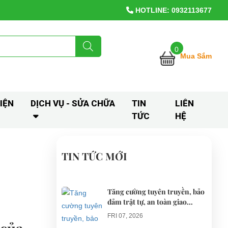
HOTLINE: 0932113677
0
Mua Sắm
IỆN
DỊCH VỤ - SỬA CHỮA
TIN
LIÊN
TỨC
HỆ
TIN TỨC MỚI
Tăng cường tuyên truyền, bảo
đảm trật tự, an toàn giao
thông khi thí điểm xe điện 4
FRI 07, 2026
bánh phục vụ du lịch