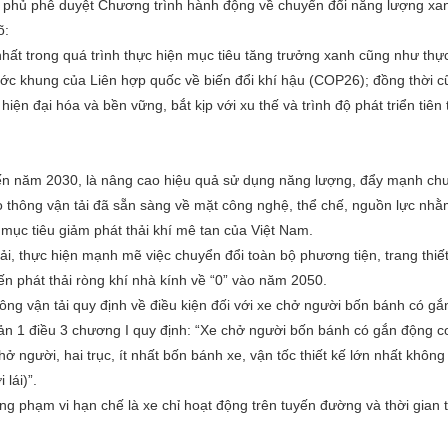
phủ phê duyệt Chương trình hành động về chuyển đổi năng lượng xan
õ:
hất trong quá trình thực hiện mục tiêu tăng trưởng xanh cũng như thự
ước khung của Liên hợp quốc về biến đổi khí hậu (COP26); đồng thời cũ
ện đại hóa và bền vững, bắt kịp với xu thế và trình độ phát triển tiên 
ến năm 2030, là nâng cao hiệu quả sử dụng năng lượng, đẩy mạnh chu
o thông vận tải đã sẵn sàng về mặt công nghệ, thể chế, nguồn lực nhằ
mục tiêu giảm phát thải khí mê tan của Việt Nam.
i, thực hiện mạnh mẽ việc chuyển đổi toàn bộ phương tiện, trang thiết
n phát thải ròng khí nhà kính về “0” vào năm 2050.
g vận tải quy định về điều kiện đối với xe chở người bốn bánh có gắ
oản 1 điều 3 chương I quy định: “Xe chở người bốn bánh có gắn động 
ở người, hai trục, ít nhất bốn bánh xe, vận tốc thiết kế lớn nhất khôn
lái)”.
ng phạm vi hạn chế là xe chỉ hoạt động trên tuyến đường và thời gian 