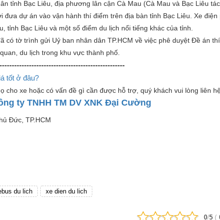
n tỉnh Bạc Liêu, địa phương lân cận Cà Mau (Cà Mau và Bạc Liêu tách
ời đưa dự án vào vận hành thí điểm trên địa bàn tỉnh Bạc Liêu. Xe điện
 tỉnh Bạc Liêu và một số điểm du lịch nổi tiếng khác của tỉnh.
ã có tờ trình gửi Uỷ ban nhân dân TP.HCM về việc phê duyệt Đề án th
uan, du lịch trong khu vực thành phố.
---------------------------------------------------
á tốt ở đâu?
ọ cho xe hoặc có vấn đề gì cần được hỗ trợ, quý khách vui lòng liên hệ
ông ty TNHH TM DV XNK Đại Cường
Thủ Đức, TP.HCM
ebus du lich
xe dien du lich
/
(
0
5