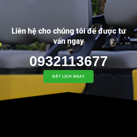
Liên hệ cho chúng tôi để được tư
vấn ngay
0932113677
ĐẶT LỊCH NGAY