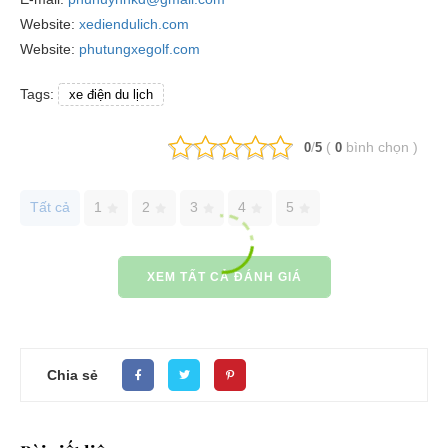
Website:
xediendulich.com
Website:
phutungxegolf.com
Tags:
xe điện du lịch
/
(
bình chọn
)
0
5
0
Tất cả
1
2
3
4
5
XEM TẤT CẢ ĐÁNH GIÁ
Chia sẻ