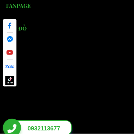
FANPAGE
BẢN ĐỒ
0932113677