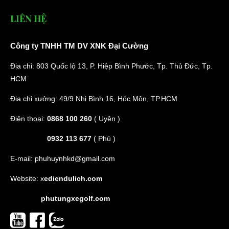
LIÊN HỆ
Công ty TNHH TM DV XNK Đại Cường
Địa chỉ: 803 Quốc lộ 13, P. Hiệp Bình Phước, Tp. Thủ Đức, Tp.
HCM
Địa chỉ xưởng: 49/9 Nhị Bình 16, Hóc Môn, TP.HCM
Điện thoại:
0868 100 260
( Uyên )
0932 113 677
( Phú )
E-mail:
phuhuynhkd@gmail.com
Website:
x
ediendulich.com
phutungxegolf.com