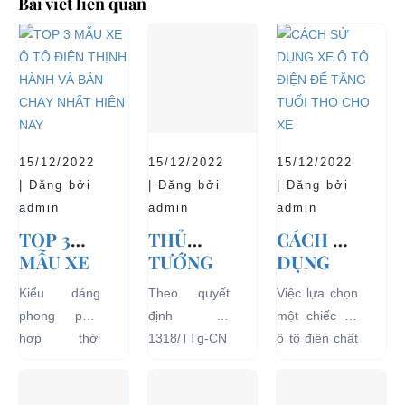
Bài viết liên quan
15/12/2022
15/12/2022
15/12/2022
| Đăng bởi
| Đăng bởi
| Đăng bởi
admin
admin
admin
TOP 3
THỦ
CÁCH SỬ
MẪU XE
TƯỚNG
DỤNG
Ô TÔ
CHÍNH
XE Ô TÔ
Kiểu dáng
Theo quyết
Việc lựa chọn
ĐIỆN
PHỦ
ĐIỆN ĐỂ
phong phú,
định số
một chiếc xe
THỊNH
ĐỒNG Ý
TĂNG
hợp thời
1318/TTg-CN
ô tô điện chất
HÀNH VÀ
THÍ
TUỔI
trang, dễ
ngày
lượng tốt
BÁN
ĐIỂM XE
THỌ
dàng sử dụng
27/09/2018,
ngay từ đầu
CHẠY
ĐIỆN 04
CHO XE