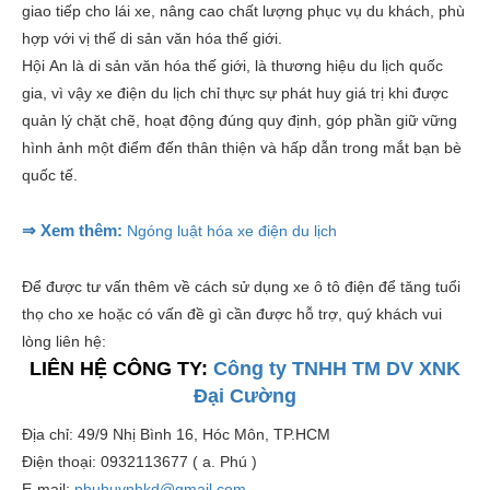
giao tiếp cho lái xe, nâng cao chất lượng phục vụ du khách, phù
hợp với vị thế di sản văn hóa thế giới.
Hội An là di sản văn hóa thế giới, là thương hiệu du lịch quốc
gia, vì vậy xe điện du lịch chỉ thực sự phát huy giá trị khi được
quản lý chặt chẽ, hoạt động đúng quy định, góp phần giữ vững
hình ảnh một điểm đến thân thiện và hấp dẫn trong mắt bạn bè
quốc tế.
⇒ Xem thêm:
Ngóng luật hóa xe điện du lịch
Để được tư vấn thêm về cách sử dụng xe ô tô điện để tăng tuổi
thọ cho xe hoặc có vấn đề gì cần được hỗ trợ, quý khách vui
lòng liên hệ:
LIÊN HỆ CÔNG TY:
Công ty TNHH TM DV XNK
Đại Cường
Địa chỉ: 49/9 Nhị Bình 16, Hóc Môn, TP.HCM
Điện thoại: 0932113677 ( a. Phú )
E-mail:
phuhuynhkd@gmail.com