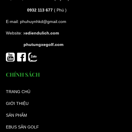
0932 113 677
( Phú )
E-mail:
phuhuynhkd@gmail.com
Website:
x
ediendulich.com
phutungxegolf.com
CHÍNH SÁCH
TRANG CHỦ
GIỚI THIỆU
SẢN PHẨM
EBUS SÂN GOLF