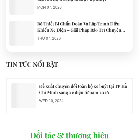
MON 07, 2026
Bộ Thiết Bị Chẩn Đoán Và Lập Trình Điều
Khiển Xe Điện – Giải Pháp Bảo Trì Chuyên
Nghiệp
THU 07, 2026
Công an xác minh vụ tài xế xe điện du lịch gây
gổ khi đón du khách ở Quy Nhơn
TIN TỨC NỔI BẬT
MON 07, 2026
Đề xuất chuyển đổi toàn bộ xe buýt tại TP Hồ
Chí Minh sang xe điện từ năm 2026
WED 10, 2024
Đối tác & thương hiệu