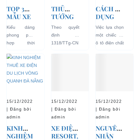
TOP 3
THỦ
CÁCH SỬ
MẪU XE
TƯỚNG
DỤNG
Ô TÔ
CHÍNH
XE Ô TÔ
Kiểu dáng
Theo quyết
Việc lựa chọn
ĐIỆN
PHỦ
ĐIỆN ĐỂ
phong phú,
định số
một chiếc xe
THỊNH
ĐỒNG Ý
TĂNG
hợp thời
1318/TTg-CN
ô tô điện chất
HÀNH VÀ
THÍ
TUỔI
trang, dễ
ngày
lượng tốt
BÁN
ĐIỂM XE
THỌ
dàng sử dụng
27/09/2018,
ngay từ đầu
CHẠY
ĐIỆN 04
CHO XE
mà thân thiện
Thủ tướng
sẽ mang lại
NHẤT
BÁNH
với môi
Chính phủ đã
hiệu quả sử
HIỆN
CHỞ
trường, đặc
đồng ý việc
dụng lâu dài
NAY
KHÁCH
biệt là an toàn
thí điểm việc
và bền đẹp.
DU LỊCH
với người sử
sử dụng các
Tuy nhiên
TẠI CÁC
15/12/2022
15/12/2022
15/12/2022
dụng, đó là
loại xe 4 bánh
bên...
KHU VỰC
| Đăng bởi
| Đăng bởi
| Đăng bởi
những ưu...
chạy bằng
HẠN
admin
admin
admin
năng lượng
CHẾ
KINH
XE ĐIỆN
NGUYÊN
điện...
NGHIỆM
RESORT,
NHÂN