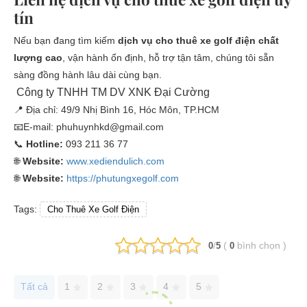
tín
Nếu bạn đang tìm kiếm
dịch vụ cho thuê xe golf điện chất
lượng cao
, vận hành ổn định, hỗ trợ tận tâm, chúng tôi sẵn
sàng đồng hành lâu dài cùng bạn.
Công ty TNHH TM DV XNK Đại Cường
📍
Địa chỉ: 49/9 Nhị Bình 16, Hóc Môn, TP.HCM
📧
E-mail: phuhuynhkd@gmail.com
📞
Hotline:
093 211 36 77
🌐
Website:
www.xediendulich.com
🌐
Website:
https://phutungxegolf.com
Tags:
Cho Thuê Xe Golf Điện
/
(
bình chọn
)
0
5
0
Tất cả
1
2
3
4
5