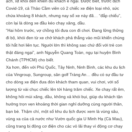
ạch, xịt khói đen khiến du khách e ngại. Được biết, trước dịch
Covid-19, cả Thảo Cầm viên có 2 chiếc xe điện loại nhỏ, sức
chứa khoảng 8 khách, nhưng nay số xe này đã… “đắp chiếu”,
còn lại là dòng xe đầu kéo chạy xăng, dầu.
“Hai hôm trước, vợ chồng tôi đưa con đi chơi. Đang lững thững
đi bộ, khói đen từ xe chở khách phả thẳng vào mũi khiến chúng
tôi hắt hơi liên tục. Người lớn thì không sao chứ đối với trẻ con
thật đáng ngại”, anh Nguyễn Quang Toàn, ngụ tại huyện Bình
Chánh (TPHCM) cho biết.
Xa hơn, đến với Phú Quốc, Tây Ninh, Ninh Bình, các khu du lịch
của Vingroup, Sungroup, sân golf Tràng An… đều có sự đầu tư
cho dòng xe điện đưa đón khách tham quan, vui chơi, với số
lượng từ vài chục chiếc lên tới hàng trăm chiếc. Xe chạy rất êm,
không hôi mùi xăng, dầu, không xả khói bụi, giúp du khách tận
hưởng trọn vẹn khoảng thời gian nghỉ dưỡng cùng người thân,
bạn bè. Thậm chí, một số khu du lịch được xem là vùng sâu,
vùng xa của cả nước như Vườn quốc gia U Minh Hạ (Cà Mau),
cũng trang bị động cơ điện cho các vỏ lãi thay vì động cơ chạy