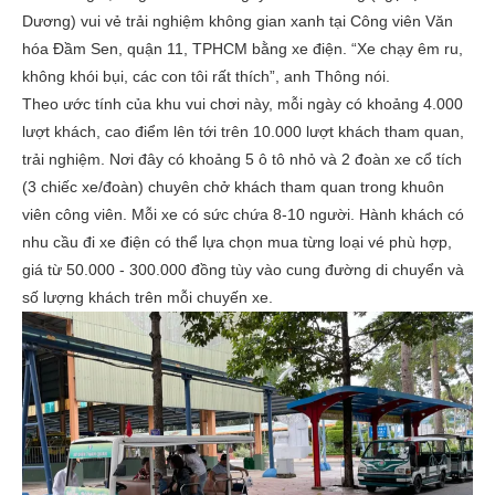
Dương) vui vẻ trải nghiệm không gian xanh tại Công viên Văn
hóa Đầm Sen, quận 11, TPHCM bằng xe điện. “Xe chạy êm ru,
không khói bụi, các con tôi rất thích”, anh Thông nói.
Theo ước tính của khu vui chơi này, mỗi ngày có khoảng 4.000
lượt khách, cao điểm lên tới trên 10.000 lượt khách tham quan,
trải nghiệm. Nơi đây có khoảng 5 ô tô nhỏ và 2 đoàn xe cổ tích
(3 chiếc xe/đoàn) chuyên chở khách tham quan trong khuôn
viên công viên. Mỗi xe có sức chứa 8-10 người. Hành khách có
nhu cầu đi xe điện có thể lựa chọn mua từng loại vé phù hợp,
giá từ 50.000 - 300.000 đồng tùy vào cung đường di chuyển và
số lượng khách trên mỗi chuyến xe.