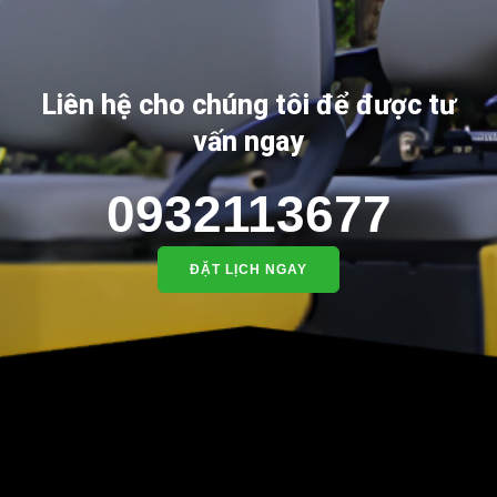
Liên hệ cho chúng tôi để được tư
vấn ngay
0932113677
ĐẶT LỊCH NGAY