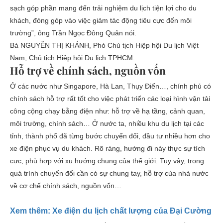
sạch góp phần mang đến trải nghiệm du lịch tiện lợi cho du
khách, đóng góp vào việc giảm tác động tiêu cực đến môi
trường”, ông Trần Ngọc Đông Quân nói.
Bà NGUYỄN THỊ KHÁNH, Phó Chủ tịch Hiệp hội Du lịch Việt
Nam, Chủ tịch Hiệp hội Du lịch TPHCM:
Hỗ trợ về chính sách, nguồn vốn
Ở các nước như Singapore, Hà Lan, Thụy Điển…, chính phủ có
chính sách hỗ trợ rất tốt cho việc phát triển các loại hình vận tải
công cộng chạy bằng điện như: hỗ trợ về hạ tầng, cảnh quan,
môi trường, chính sách… Ở nước ta, nhiều khu du lịch tại các
tỉnh, thành phố đã từng bước chuyển đổi, đầu tư nhiều hơn cho
xe điện phục vụ du khách. Rõ ràng, hướng đi này thực sự tích
cực, phù hợp với xu hướng chung của thế giới. Tuy vậy, trong
quá trình chuyển đổi cần có sự chung tay, hỗ trợ của nhà nước
về cơ chế chính sách, nguồn vốn…
Xem thêm: Xe điện du lịch chất lượng của Đại Cường