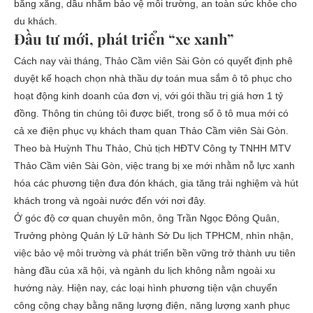
bằng xăng, dầu nhằm bảo vệ môi trường, an toàn sức khỏe cho
du khách.
Đầu tư mới, phát triển “xe xanh”
Cách nay vài tháng, Thảo Cầm viên Sài Gòn có quyết định phê
duyệt kế hoạch chọn nhà thầu dự toán mua sắm ô tô phục cho
hoạt động kinh doanh của đơn vị, với gói thầu trị giá hơn 1 tỷ
đồng. Thông tin chúng tôi được biết, trong số ô tô mua mới có
cả xe điện phục vụ khách tham quan Thảo Cầm viên Sài Gòn.
Theo bà Huỳnh Thu Thảo, Chủ tịch HĐTV Công ty TNHH MTV
Thảo Cầm viên Sài Gòn, việc trang bị xe mới nhằm nỗ lực xanh
hóa các phương tiện đưa đón khách, gia tăng trải nghiệm và hút
khách trong và ngoài nước đến với nơi đây.
Ở góc độ cơ quan chuyên môn, ông Trần Ngọc Đông Quân,
Trưởng phòng Quản lý Lữ hành Sở Du lịch TPHCM, nhìn nhận,
việc bảo vệ môi trường và phát triển bền vững trở thành ưu tiên
hàng đầu của xã hội, và ngành du lịch không nằm ngoài xu
hướng này. Hiện nay, các loại hình phương tiện vận chuyển
công cộng chạy bằng năng lượng điện, năng lượng xanh phục