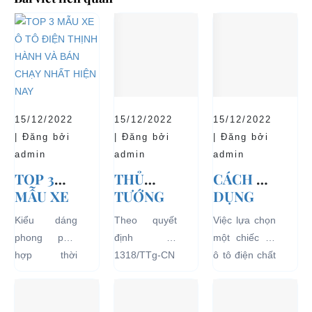
15/12/2022
15/12/2022
15/12/2022
| Đăng bởi
| Đăng bởi
| Đăng bởi
admin
admin
admin
TOP 3
THỦ
CÁCH SỬ
MẪU XE
TƯỚNG
DỤNG
Ô TÔ
CHÍNH
XE Ô TÔ
Kiểu dáng
Theo quyết
Việc lựa chọn
ĐIỆN
PHỦ
ĐIỆN ĐỂ
phong phú,
định số
một chiếc xe
THỊNH
ĐỒNG Ý
TĂNG
hợp thời
1318/TTg-CN
ô tô điện chất
HÀNH VÀ
THÍ
TUỔI
trang, dễ
ngày
lượng tốt
BÁN
ĐIỂM XE
THỌ
dàng sử dụng
27/09/2018,
ngay từ đầu
CHẠY
ĐIỆN 04
CHO XE
mà thân thiện
Thủ tướng
sẽ mang lại