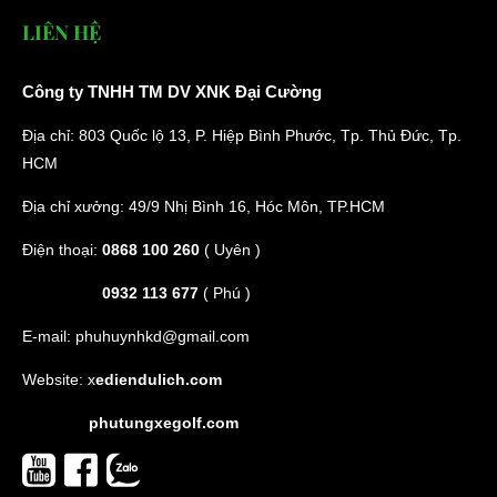
LIÊN HỆ
Công ty TNHH TM DV XNK Đại Cường
Địa chỉ: 803 Quốc lộ 13, P. Hiệp Bình Phước, Tp. Thủ Đức, Tp.
HCM
Địa chỉ xưởng: 49/9 Nhị Bình 16, Hóc Môn, TP.HCM
Điện thoại:
0868 100 260
( Uyên )
0932 113 677
( Phú )
E-mail:
phuhuynhkd@gmail.com
Website:
x
ediendulich.com
phutungxegolf.com