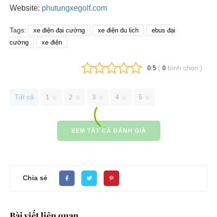
Website:
phutungxegolf.com
Tags:
xe điện đại cường
xe điện du lịch
ebus đại
cường
xe điện
/
(
bình chọn
)
0
5
0
Tất cả
1
2
3
4
5
XEM TẤT CẢ ĐÁNH GIÁ
Chia sẻ
Bài viết liên quan