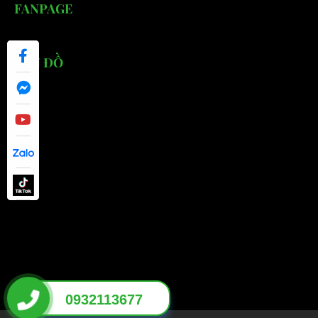
FANPAGE
BẢN ĐỒ
0932113677