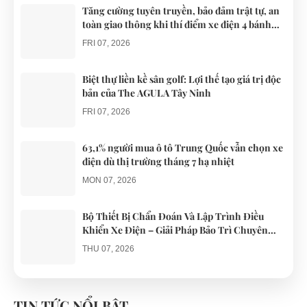
thể lựa chọn
khắp cả
quy. Do đó
Tăng cường tuyên truyền, bảo đảm trật tự, an
toàn giao thông khi thí điểm xe điện 4 bánh
cho mình
nước.
các trục trặc
phục vụ du lịch
những
liên quan
FRI 07, 2026
chiếc xe điện
đến...
Đà...
Biệt thự liền kề sân golf: Lợi thế tạo giá trị độc
bản của The AGULA Tây Ninh
FRI 07, 2026
63,1% người mua ô tô Trung Quốc vẫn chọn xe
điện dù thị trường tháng 7 hạ nhiệt
MON 07, 2026
Bộ Thiết Bị Chẩn Đoán Và Lập Trình Điều
Khiển Xe Điện – Giải Pháp Bảo Trì Chuyên
Nghiệp
THU 07, 2026
Công an xác minh vụ tài xế xe điện du lịch gây
gổ khi đón du khách ở Quy Nhơn
TIN TỨC NỔI BẬT