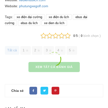
Website:
xediendulich.com
Website:
phutungxegolf.com
Tags:
xe điện đại cường
xe điện du lịch
ebus đại
cường
ebus du lich
xe dien du lich
/
(
bình chọn
)
0
5
0
Tất cả
1
2
3
4
5
XEM TẤT CẢ ĐÁNH GIÁ
Chia sẻ