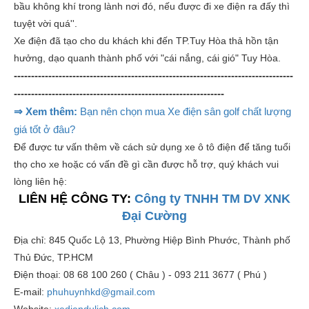
bầu không khí trong lành nơi đó, nếu được đi xe điện ra đấy thì
tuyệt vời quá''.
Xe điện đã tạo cho du khách khi đến TP.Tuy Hòa thả hồn tận
hưởng, dạo quanh thành phố với "cái nắng, cái gió" Tuy Hòa.
---------------------------------------------------------------------------------
-------------------------------------------------------------
⇒ Xem thêm:
Bạn nên chọn mua Xe điện sân golf chất lượng
giá tốt ở đâu?
Để được tư vấn thêm về cách sử dụng xe ô tô điện để tăng tuổi
thọ cho xe hoặc có vấn đề gì cần được hỗ trợ, quý khách vui
lòng liên hệ:
LIÊN HỆ CÔNG TY:
Công ty TNHH TM DV XNK
Đại Cường
Địa chỉ: 845 Quốc Lộ 13, Phường Hiệp Bình Phước, Thành phố
Thủ Đức, TP.HCM
Điện thoại: 08 68 100 260 ( Châu ) - 093 211 3677 ( Phú )
E-mail:
phuhuynhkd@gmail.com