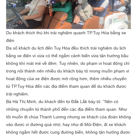
Du khách thích thú khi trải nghiệm quanh TP.Tuy Hòa bằng xe
điện
Đa số khách du lịch đến Tuy Hòa đều thích trải nghiệm du lịch
bằng xe điện vì vừa có thể ngắm cảnh biển vừa tận hưởng bầu
không khí mát mẻ về đêm. Tuy nhiên, do phạm vi hoạt động chỉ
trong nội thành nên nhiều du khách bày tỏ mong muốn phạm vi
hoạt động của xe điện được mở rộng hơn, thêm nhiều chuyến
từ TP.Tuy Hòa đến các địa điểm tham quan để du khách được
trải nghiệm.
Bà Hà Thị Minh, du khách đến từ Đắk Lắk bày tỏ: ''Nên có
những chuyến từ thành phố đến các địa điểm tham quan. Như
tôi muốn đi chùa Thanh Lương nhưng xe khách của đoàn không
vào được vì đường quá nhỏ; hay như đi Mũi Điện, đi xe khách
không ngắm hết được cung đường biển, không tận hưởng được