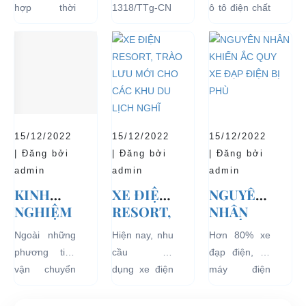
THỊNH
ĐỒNG Ý
TĂNG
hợp thời
1318/TTg-CN
ô tô điện chất
HÀNH VÀ
THÍ
TUỔI
trang, dễ
ngày
lượng tốt
BÁN
ĐIỂM XE
THỌ
dàng sử dụng
27/09/2018,
ngay từ đầu
CHẠY
ĐIỆN 04
CHO XE
mà thân thiện
Thủ tướng
sẽ mang lại
NHẤT
BÁNH
với môi
Chính phủ đã
hiệu quả sử
HIỆN
CHỞ
trường, đặc
đồng ý việc
dụng lâu dài
NAY
KHÁCH
biệt là an toàn
thí điểm việc
và bền đẹp.
DU LỊCH
với người sử
sử dụng các
Tuy nhiên
TẠI CÁC
15/12/2022
15/12/2022
15/12/2022
dụng, đó là
loại xe 4 bánh
bên...
KHU VỰC
| Đăng bởi
| Đăng bởi
| Đăng bởi
những ưu...
chạy bằng
HẠN
admin
admin
admin
năng lượng
CHẾ
KINH
XE ĐIỆN
NGUYÊN
điện...
NGHIỆM
RESORT,
NHÂN
THUÊ XE
TRÀO
KHIẾN
Ngoài những
Hiện nay, nhu
Hơn 80% xe
ĐIỆN DU
LƯU MỚI
ẮC QUY
phương tiện
cầu sử
đạp điện, xe
LỊCH
CHO
XE ĐẠP
vận chuyển
dụng xe điện
máy điện
VÒNG
CÁC KHU
ĐIỆN BỊ
như xích lô,
resort đang
đang lưu
QUANH
DU LỊCH
PHÙ
xe máy hay
tăng rất cao
hành tại Việt