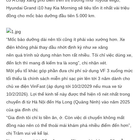
cỡ A chạy xăng phổ biến trên thị trường như Toyota Wigo,
Hyundai Grand i10 hay Kia Morning sẽ tiêu tốn ít nhất vài triệu
đồng cho mốc bảo dưỡng đầu tiên 5.000 km.
“Mốc bảo dưỡng dài nên tôi cũng ít phải vào xưởng hơn. Xe
điện không phải thay dầu nhớt định kỳ như xe xăng
nên quá trình sử dụng nhàn hơn rất nhiều. Tôi chỉ việc dùng xe,
đến lịch thì mang đi kiểm tra là xong”, chị nhận xét.
Một yếu tố khác góp phần đưa chi phí sử dụng VF 3 xuống mức
tối thiểu là chính sách miễn phí sạc pin lên tới 3 năm dành cho
chủ xe điện VinFast (áp dụng tới 10/2/2029 nếu mua xe từ
10/2/2026). Lợi thế kinh tế này được thể hiện rõ nét nhất trong
chuyến đi từ Hà Nội đến Hạ Long (Quảng Ninh) vào năm 2025
của gia đình chị.
“Gia đình tôi chỉ lo tiền ăn, ở. Còn việc di chuyển không mất
đồng nào nên có thể thoải mái khám phá nhiều điểm đến hơn”,
chị Trâm vui vẻ kể lại.