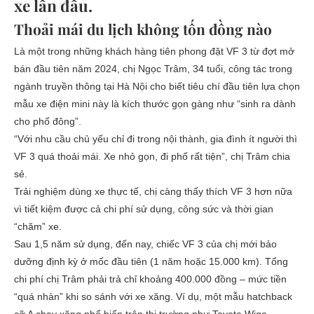
xe lần đầu.
Thoải
mái du lịch không tốn đồng nào
Là một trong những khách hàng tiên phong đặt VF 3 từ đợt mở
bán đầu tiên năm 2024, chị Ngọc Trâm, 34 tuổi, công tác trong
ngành truyền thông tại Hà Nội cho biết tiêu chí đầu tiên lựa chọn
mẫu xe điện mini này là kích thước gọn gàng như “sinh ra dành
cho phố đông”.
“Với nhu cầu chủ yếu chỉ đi trong nội thành, gia đình ít người thì
VF 3 quá thoải mái. Xe nhỏ gọn, đi phố rất tiện”, chị Trâm chia
sẻ.
Trải nghiệm dùng xe thực tế, chị càng thấy thích VF 3 hơn nữa
vì tiết kiệm được cả chi phí sử dụng, công sức và thời gian
“chăm” xe.
Sau 1,5 năm sử dụng, đến nay, chiếc VF 3 của chị mới bảo
dưỡng định kỳ ở mốc đầu tiên (1 năm hoặc 15.000 km). Tổng
chi phí chị Trâm phải trả chỉ khoảng 400.000 đồng – mức tiền
“quá nhàn” khi so sánh với xe xăng. Ví dụ, một mẫu hatchback