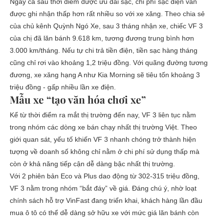
Ngay cả sau thời điểm được ưu đãi sạc, chi phí sạc điện vẫn
được ghi nhận thấp hơn rất nhiều so với xe xăng. Theo chia sẻ
của chủ kênh Quỳnh Ngó Xe, sau 3 tháng nhận xe, chiếc VF 3
của chị đã lăn bánh 9.618 km, tương đương trung bình hơn
3.000 km/tháng. Nếu tự chi trả tiền điện, tiền sạc hàng tháng
cũng chỉ rơi vào khoảng 1,2 triệu đồng. Với quãng đường tương
đương, xe xăng hạng A như Kia Morning sẽ tiêu tốn khoảng 3
triệu đồng - gấp nhiều lần xe điện.
Mẫu
xe “tạo văn hóa chơi xe”
Kể từ thời điểm ra mắt thị trường đến nay, VF 3 liên tục nằm
trong nhóm các dòng xe bán chạy nhất thị trường Việt. Theo
giới quan sát, yếu tố khiến VF 3 nhanh chóng trở thành hiện
tượng về doanh số không chỉ nằm ở chi phí sử dụng thấp mà
còn ở khả năng tiếp cận dễ dàng bậc nhất thị trường.
Với 2 phiên bản Eco và Plus dao động từ 302-315 triệu đồng,
VF 3 nằm trong nhóm “bắt đáy” về giá. Đáng chú ý, nhờ loạt
chính sách hỗ trợ VinFast đang triển khai, khách hàng lần đầu
mua ô tô có thể dễ dàng sở hữu xe với mức giá lăn bánh còn