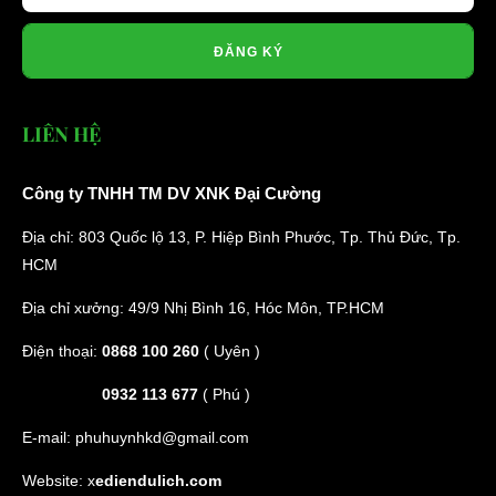
ĐĂNG KÝ
LIÊN HỆ
Công ty TNHH TM DV XNK Đại Cường
Địa chỉ: 803 Quốc lộ 13, P. Hiệp Bình Phước, Tp. Thủ Đức, Tp.
HCM
Địa chỉ xưởng: 49/9 Nhị Bình 16, Hóc Môn, TP.HCM
Điện thoại:
0868 100 260
( Uyên )
0932 113 677
( Phú )
E-mail:
phuhuynhkd@gmail.com
Website:
x
ediendulich.com