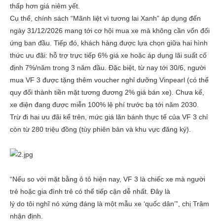
thấp hơn giá niêm yết.
Cụ thể, chính sách “Mãnh liệt vì tương lai Xanh” áp dụng đến
ngày 31/12/2026 mang tới cơ hội mua xe mà không cần vốn đối
ứng ban đầu. Tiếp đó, khách hàng được lựa chọn giữa hai hình
thức ưu đãi: hỗ trợ trực tiếp 6% giá xe hoặc áp dụng lãi suất cố
định 7%/năm trong 3 năm đầu. Đặc biệt, từ nay tới 30/6, người
mua VF 3 được tặng thêm voucher nghỉ dưỡng Vinpearl (có thể
quy đổi thành tiền mặt tương đương 2% giá bán xe). Chưa kể,
xe điện đang được miễn 100% lệ phí trước bạ tới năm 2030.
Trừ đi hai ưu đãi kể trên, mức giá lăn bánh thực tế của VF 3 chỉ
còn từ 280 triệu đồng (tùy phiên bản và khu vực đăng ký).
“Nếu so với mặt bằng ô tô hiện nay, VF 3 là chiếc xe mà người
trẻ hoặc gia đình trẻ có thể tiếp cận dễ nhất. Đây là
lý do tôi nghĩ nó xứng đáng là một mẫu xe ‘quốc dân’”, chị Trâm
nhận định.