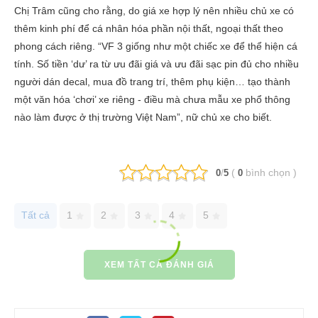
Chị Trâm cũng cho rằng, do giá xe hợp lý nên nhiều chủ xe có
thêm kinh phí để cá nhân hóa phần nội thất, ngoại thất theo
phong cách riêng. “VF 3 giống như một chiếc xe để thể hiện cá
tính. Số tiền ‘dư’ ra từ ưu đãi giá và ưu đãi sạc pin đủ cho nhiều
người dán decal, mua đồ trang trí, thêm phụ kiện… tạo thành
một văn hóa ‘chơi’ xe riêng - điều mà chưa mẫu xe phổ thông
nào làm được ở thị trường Việt Nam”, nữ chủ xe cho biết.
/
(
bình chọn
)
0
5
0
Tất cả
1
2
3
4
5
XEM TẤT CẢ ĐÁNH GIÁ