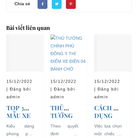
Chia sẻ
Bài viết liên quan
15/12/2022
15/12/2022
15/12/2022
| Đăng bởi
| Đăng bởi
| Đăng bởi
admin
admin
admin
TOP 3
THỦ
CÁCH SỬ
MẪU XE
TƯỚNG
DỤNG
Ô TÔ
CHÍNH
XE Ô TÔ
Kiểu dáng
Theo quyết
Việc lựa chọn
ĐIỆN
PHỦ
ĐIỆN ĐỂ
phong phú,
định số
một chiếc xe