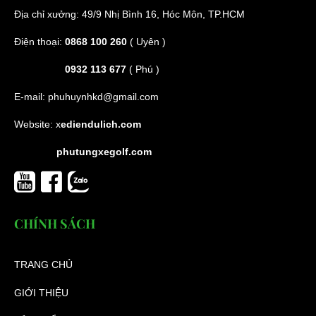
Địa chỉ xưởng: 49/9 Nhị Bình 16, Hóc Môn, TP.HCM
Điện thoại:
0868 100 260
( Uyên )
0932 113 677
( Phú )
E-mail:
phuhuynhkd@gmail.com
Website:
x
ediendulich.com
phutungxegolf.com
CHÍNH SÁCH
TRANG CHỦ
GIỚI THIỆU