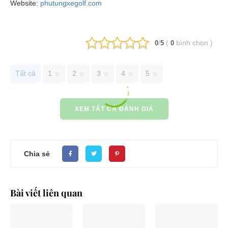
Website:
phutungxegolf.com
/
(
bình chọn
)
0
5
0
Tất cả
1
2
3
4
5
XEM TẤT CẢ ĐÁNH GIÁ
Chia sẻ
Bài viết liên quan