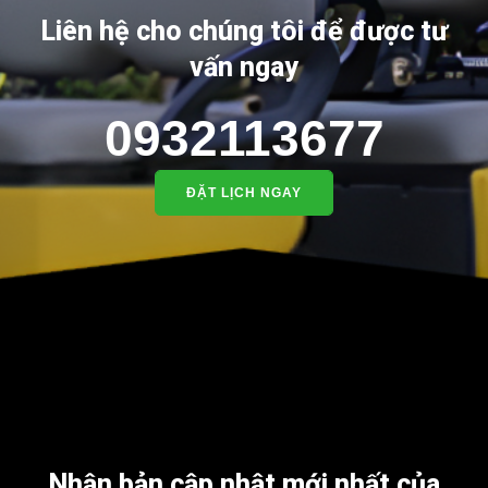
Liên hệ cho chúng tôi để được tư
vấn ngay
0932113677
ĐẶT LỊCH NGAY
Nhận bản cập nhật mới nhất của