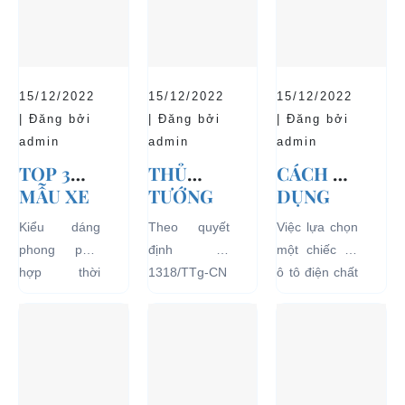
15/12/2022
15/12/2022
15/12/2022
| Đăng bởi
| Đăng bởi
| Đăng bởi
admin
admin
admin
TOP 3
THỦ
CÁCH SỬ
MẪU XE
TƯỚNG
DỤNG
Ô TÔ
CHÍNH
XE Ô TÔ
Kiểu dáng
Theo quyết
Việc lựa chọn
ĐIỆN
PHỦ
ĐIỆN ĐỂ
phong phú,
định số
một chiếc xe
THỊNH
ĐỒNG Ý
TĂNG
hợp thời
1318/TTg-CN
ô tô điện chất
HÀNH VÀ
THÍ
TUỔI
trang, dễ
ngày
lượng tốt
BÁN
ĐIỂM XE
THỌ
dàng sử dụng
27/09/2018,
ngay từ đầu
CHẠY
ĐIỆN 04
CHO XE
mà thân thiện
Thủ tướng
sẽ mang lại
NHẤT
BÁNH
với môi
Chính phủ đã
hiệu quả sử
HIỆN
CHỞ
trường, đặc
đồng ý việc
dụng lâu dài
NAY
KHÁCH