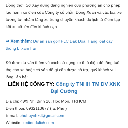
Đồng thời, Sở Xây dựng đang nghiên cứu phương án cho phép
lưu hành xe điện của Công ty cổ phần Đồng Xuân và các loại xe
tương tự, nhằm tăng xe trung chuyển khách du lịch từ điểm tập
kết xe cỡ lớn đến khách sạn.
⇒ Xem thêm:
Dự án sân golf FLC Đak Đoa: Hàng loạt cây
thông bị xâm hại
Để được tư vấn thêm về cách sử dụng xe ô tô điện để tăng tuổi
thọ cho xe hoặc có vấn đề gì cần được hỗ trợ, quý khách vui
lòng liên hệ:
LIÊN HỆ CÔNG TY:
Công ty TNHH TM DV XNK
Đại Cường
Địa chỉ: 49/9 Nhị Bình 16, Hóc Môn, TP.HCM
Điện thoại: 0932113677 ( a. Phú )
E-mail:
phuhuynhkd@gmail.com
Website:
xediendulich.com