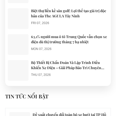
chiếc xe điện
đến...
Đà...
Biệt thự liền kề sân golf: Lợi thế tạo giá trị độc
bản của The AGULA Tây Ninh
FRI 07, 2026
63,1% người mua ô tô Trung Quốc vẫn chọn xe
điện dù thị trường tháng 7 hạ nhiệt
MON 07, 2026
Bộ Thiết Bị Chẩn Đoán Và Lập Trình Điều
Khiển Xe Điện – Giải Pháp Bảo Trì Chuyên
Nghiệp
THU 07, 2026
Công an xác minh vụ tài xế xe điện du lịch gây
gổ khi đón du khách ở Quy Nhơn
TIN TỨC NỔI BẬT
MON 07, 2026
Đề xuất chuyển đổi toàn bộ xe buýt tại TP Hồ