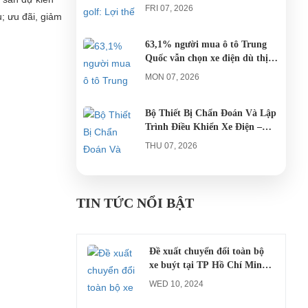
AGULA Tây Ninh
FRI 07, 2026
; ưu đãi, giảm
63,1% người mua ô tô Trung
Quốc vẫn chọn xe điện dù thị
trường tháng 7 hạ nhiệt
MON 07, 2026
Bộ Thiết Bị Chẩn Đoán Và Lập
Trình Điều Khiển Xe Điện –
Giải Pháp Bảo Trì Chuyên
THU 07, 2026
Nghiệp
Công an xác minh vụ tài xế xe
điện du lịch gây gổ khi đón du
TIN TỨC NỔI BẬT
khách ở Quy Nhơn
MON 07, 2026
Đề xuất chuyển đổi toàn bộ
xe buýt tại TP Hồ Chí Minh
sang xe điện từ năm 2026
WED 10, 2024