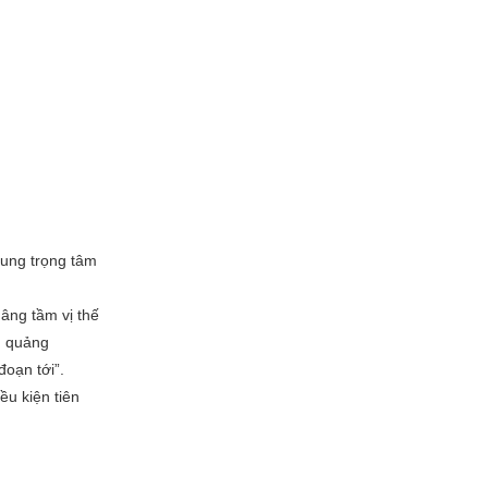
dung trọng tâm
âng tầm vị thế
g quảng
đoạn tới”.
ều kiện tiên