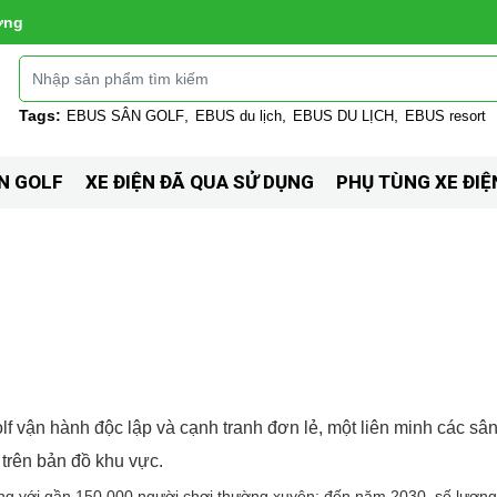
ờng
Tags:
EBUS SÂN GOLF
EBUS du lịch
EBUS DU LỊCH
EBUS resort
N GOLF
XE ĐIỆN ĐÃ QUA SỬ DỤNG
PHỤ TÙNG XE ĐIỆ
lf vận hành độc lập và cạnh tranh đơn lẻ, một liên minh các sân
trên bản đồ khu vực.
ng với gần 150.000 người chơi thường xuyên; đến năm 2030, số lượng