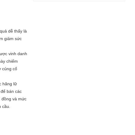
quả dễ thấy là
àm giảm sức
được vinh danh
 này chiếm
y củng cố
c hãng lữ
n để bán các
ợp đồng và mức
n cầu.