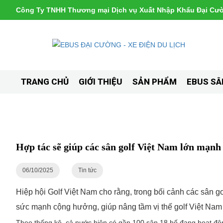
Công Ty TNHH Thương mại Dịch vụ Xuất Nhập Khẩu Đại Cư
TRANG CHỦ
GIỚI THIỆU
SẢN PHẨM
EBUS SÂ
Hợp tác sẽ giúp các sân golf Việt Nam lớn mạnh
06/10/2025
Tin tức
Hiệp hội Golf Việt Nam cho rằng, trong bối cảnh các sân go
sức mạnh cộng hưởng, giúp nâng tầm vị thế golf Việt Nam 
Theo thống kê, cả nước hiện có gần 100 sân 18 hố đang hoạt độ