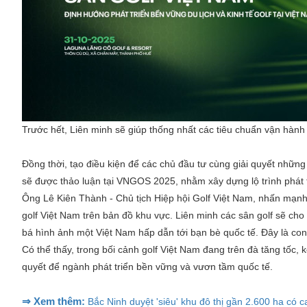
Trước hết, Liên minh sẽ giúp thống nhất các tiêu chuẩn vận hành 
Đồng thời, tạo điều kiện để các chủ đầu tư cùng giải quyết nhữn
sẽ được thảo luận tại VNGOS 2025, nhằm xây dựng lộ trình phát tr
Ông Lê Kiên Thành - Chủ tịch Hiệp hội Golf Việt Nam, nhấn mạnh:
golf Việt Nam trên bản đồ khu vực. Liên minh các sân golf sẽ ch
bá hình ảnh một Việt Nam hấp dẫn tới bạn bè quốc tế. Đây là con 
Có thể thấy, trong bối cảnh golf Việt Nam đang trên đà tăng tốc, k
quyết để ngành phát triển bền vững và vươn tầm quốc tế.
⇒ Xem thêm:
Bắc Ninh duyệt 'siêu' khu đô thị gần 2.600 ha có c