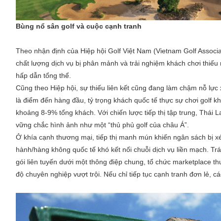
Bùng nổ sân golf và cuộc cạnh tranh
Theo nhận định của Hiệp hội Golf Việt Nam (Vietnam Golf Associa
chất lượng dịch vụ bị phân mảnh và trải nghiệm khách chơi thiếu
hấp dẫn tổng thể.
Cũng theo Hiệp hội, sự thiếu liên kết cũng đang làm chậm nỗ lực
là điểm đến hàng đầu, tỷ trọng khách quốc tế thực sự chơi golf k
khoảng 8-9% tổng khách. Với chiến lược tiếp thị tập trung, Thái
vững chắc hình ảnh như một “thủ phủ golf của châu Á”.
Ở khía cạnh thương mại, tiếp thị manh mún khiến ngân sách bị x
hành/hàng không quốc tế khó kết nối chuỗi dịch vụ liền mạch. Trá
gói liên tuyến dưới một thông điệp chung, tổ chức marketplace 
độ chuyên nghiệp vượt trội. Nếu chỉ tiếp tục cạnh tranh đơn lẻ, cá