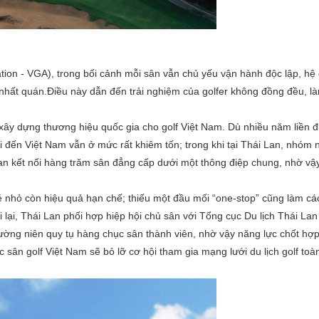
tion - VGA), trong bối cảnh mỗi sân vẫn chủ yếu vận hành độc lập, hệ 
 nhất quán.Điều này dẫn đến trải nghiệm của golfer không đồng đều, l
 xây dựng thương hiệu quốc gia cho golf Việt Nam. Dù nhiều năm liền 
hi đến Việt Nam vẫn ở mức rất khiêm tốn; trong khi tại Thái Lan, nhóm
 Lan kết nối hàng trăm sân đẳng cấp dưới một thông điệp chung, nhờ vậ
é nhỏ còn hiệu quả hạn chế; thiếu một đầu mối “one-stop” cũng làm cá
i lại, Thái Lan phối hợp hiệp hội chủ sân với Tổng cục Du lịch Thái La
thường niên quy tụ hàng chục sân thành viên, nhờ vậy năng lực chốt h
c sân golf Việt Nam sẽ bỏ lỡ cơ hội tham gia mạng lưới du lịch golf toà