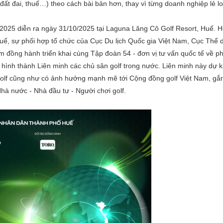
đất đai, thuế…) theo cách bài bản hơn, thay vì từng doanh nghiệp lẻ lo
025 diễn ra ngày 31/10/2025 tại Laguna Lăng Cô Golf Resort, Huế. H
ế, sự phối hợp tổ chức của Cục Du lịch Quốc gia Việt Nam, Cục Thể 
 đồng hành triển khai cùng Tập đoàn 54 - đơn vị tư vấn quốc tế về ph
ể hình thành Liên minh các chủ sân golf trong nước. Liên minh này dự k
 golf cũng như có ảnh hưởng mạnh mẽ tới Cộng đồng golf Việt Nam, gắn
hà nước - Nhà đầu tư - Người chơi golf.