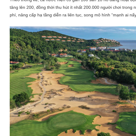
tăng lên 200, đồng thời thu hút ít nhất 200.000 người chơi trong
phí, nâng cấp hạ tầng diễn ra liên tục, song mô hình “mạnh ai nấ