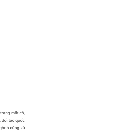
 trạng mặt cỏ,
à đối tác quốc
 ngành cùng xử