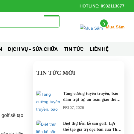
HOTLINE: 0932113677
0
Mua Sắm
N
DỊCH VỤ - SỬA CHỮA
TIN TỨC
LIÊN HỆ
TIN TỨC MỚI
Tăng cường tuyên truyền, bảo
đảm trật tự, an toàn giao thông
khi thí điểm xe điện 4 bánh
FRI 07, 2026
phục vụ du lịch
 golf sẽ tạo
Biệt thự liền kề sân golf: Lợi
thế tạo giá trị độc bản của The
 sân dự kiến