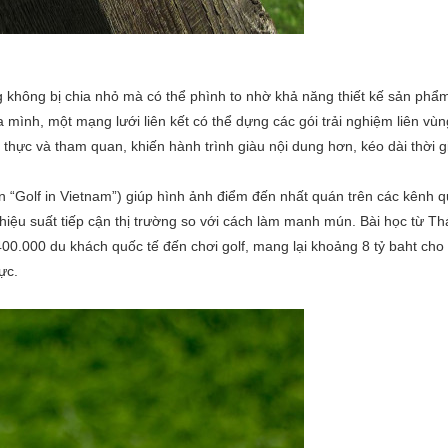
ờng không bị chia nhỏ mà có thể phình to nhờ khả năng thiết kế sản phẩ
 mình, một mạng lưới liên kết có thể dựng các gói trải nghiệm liên vùng
hực và tham quan, khiến hành trình giàu nội dung hơn, kéo dài thời gi
n “Golf in Vietnam”) giúp hình ảnh điểm đến nhất quán trên các kênh q
hiệu suất tiếp cận thị trường so với cách làm manh mún. Bài học từ Th
.000 du khách quốc tế đến chơi golf, mang lại khoảng 8 tỷ baht cho k
ực.