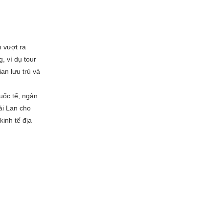
m vượt ra
, ví dụ tour
an lưu trú và
uốc tế, ngân
ái Lan cho
inh tế địa