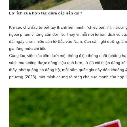
Lợi ích của hợp tác giữa các sân golf
Khi các chủ đầu tư bắt tay thành liên minh, “chiếc bánh” thị trư
ngoài phạm vi từng sân đơn lẻ. Thay vì mỗi nơi tự bán dịch vụ của
dài ngày chơi nhiều sân từ Bắc vào Nam, đan cài nghỉ dưỡng, ẩm t
gia tăng mức chi tiêu.
Cùng lúc, việc xúc tiến dưới một thông điệp thống nhất (chẳng hạ
sách marketing được dùng hiệu quả hơn, từ đó cải thiện đáng kể 
thấy, nhờ quảng bá đồng bộ, mỗi năm quốc gia này đón khoảng 400
phương (2023), một minh chứng rõ ràng cho sức mạnh của hợp l