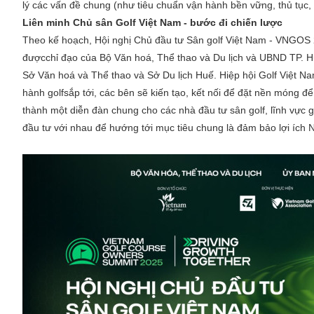
lý các vấn đề chung (như tiêu chuẩn vận hành bền vững, thủ tục, 
Liên minh Chủ sân Golf Việt Nam - bước đi chiến lược
Theo kế hoạch, Hội nghị Chủ đầu tư Sân golf Việt Nam - VNGOS 2
đượcchỉ đạo của Bộ Văn hoá, Thể thao và Du lịch và UBND TP. Hu
Sở Văn hoá và Thể thao và Sở Du lịch Huế. Hiệp hội Golf Việt Nam
hành golfsắp tới, các bên sẽ kiến tạo, kết nối để đặt nền móng đ
thành một diễn đàn chung cho các nhà đầu tư sân golf, lĩnh vực
đầu tư với nhau để hướng tới mục tiêu chung là đảm bảo lợi ích N