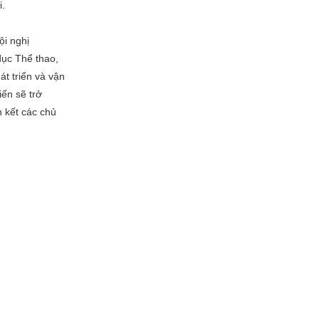
i.
ội nghị
dục Thể thao,
át triển và vận
iến sẽ trở
 kết các chủ