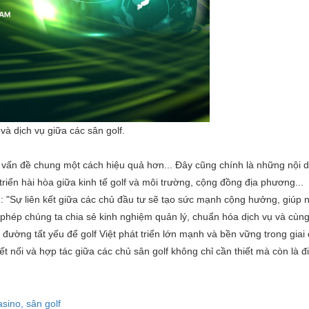
và dịch vụ giữa các sân golf.
g vấn đề chung một cách hiệu quả hơn... Đây cũng chính là những nội 
iển hài hòa giữa kinh tế golf và môi trường, cộng đồng địa phương...
 "Sự liên kết giữa các chủ đầu tư sẽ tạo sức mạnh cộng hưởng, giúp n
o phép chúng ta chia sẻ kinh nghiệm quản lý, chuẩn hóa dịch vụ và cùn
đường tất yếu để golf Việt phát triển lớn mạnh và bền vững trong giai 
ết nối và hợp tác giữa các chủ sân golf không chỉ cần thiết mà còn là đi
asino, sân golf