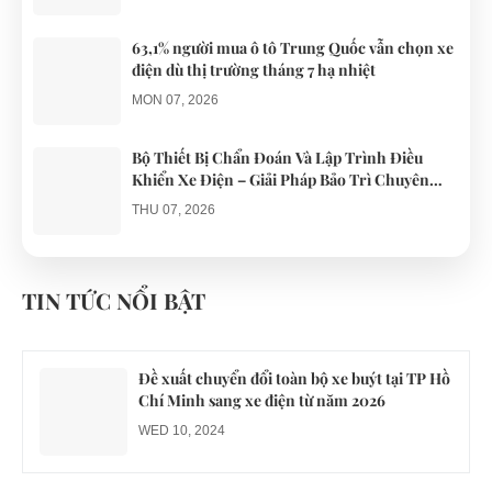
63,1% người mua ô tô Trung Quốc vẫn chọn xe
điện dù thị trường tháng 7 hạ nhiệt
MON 07, 2026
Bộ Thiết Bị Chẩn Đoán Và Lập Trình Điều
Khiển Xe Điện – Giải Pháp Bảo Trì Chuyên
Nghiệp
THU 07, 2026
Công an xác minh vụ tài xế xe điện du lịch gây
gổ khi đón du khách ở Quy Nhơn
TIN TỨC NỔI BẬT
MON 07, 2026
Đề xuất chuyển đổi toàn bộ xe buýt tại TP Hồ
Chí Minh sang xe điện từ năm 2026
WED 10, 2024