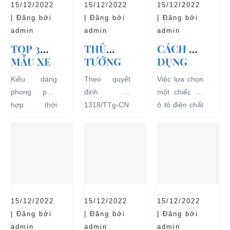
15/12/2022
15/12/2022
15/12/2022
| Đăng bởi
| Đăng bởi
| Đăng bởi
admin
admin
admin
TOP 3
THỦ
CÁCH SỬ
MẪU XE
TƯỚNG
DỤNG
Ô TÔ
CHÍNH
XE Ô TÔ
Kiểu dáng
Theo quyết
Việc lựa chọn
ĐIỆN
PHỦ
ĐIỆN ĐỂ
phong phú,
định số
một chiếc xe
THỊNH
ĐỒNG Ý
TĂNG
hợp thời
1318/TTg-CN
ô tô điện chất
HÀNH VÀ
THÍ
TUỔI
trang, dễ
ngày
lượng tốt
BÁN
ĐIỂM XE
THỌ
dàng sử dụng
27/09/2018,
ngay từ đầu
CHẠY
ĐIỆN 04
CHO XE
mà thân thiện
Thủ tướng
sẽ mang lại
NHẤT
BÁNH
với môi
Chính phủ đã
hiệu quả sử
HIỆN
CHỞ
trường, đặc
đồng ý việc
dụng lâu dài
NAY
KHÁCH
biệt là an toàn
thí điểm việc
và bền đẹp.
DU LỊCH
với người sử
sử dụng các
Tuy nhiên
TẠI CÁC
15/12/2022
15/12/2022
15/12/2022
dụng, đó là
loại xe 4 bánh
bên...
KHU VỰC
| Đăng bởi
| Đăng bởi
| Đăng bởi
những ưu...
chạy bằng
HẠN
admin
admin
admin