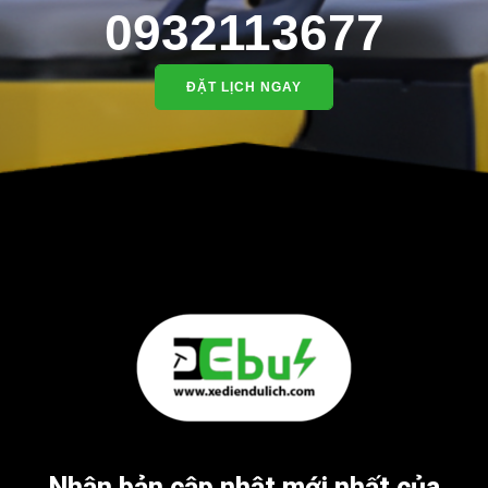
0932113677
ĐẶT LỊCH NGAY
Nhận bản cập nhật mới nhất của