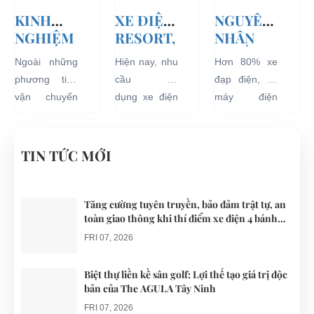
năng lượng
CHẾ
KINH
XE ĐIỆN
NGUYÊN
điện...
NGHIỆM
RESORT,
NHÂN
THUÊ XE
TRÀO
KHIẾN
Ngoài những
Hiện nay, nhu
Hơn 80% xe
ĐIỆN DU
LƯU MỚI
ẮC QUY
phương tiện
cầu sử
đạp điện, xe
LỊCH
CHO
XE ĐẠP
vận chuyển
dụng xe điện
máy điện
VÒNG
CÁC KHU
ĐIỆN BỊ
như xích lô,
resort đang
đang lưu
QUANH
DU LỊCH
PHÙ
xe máy hay
tăng rất cao
hành tại Việt
ĐÀ NẴNG
NGHĨ
xe đạp, du
cho các khu
Nam đều sử
TIN TỨC MỚI
DƯỠNG.
khách khi đến
du lịch nghĩ
dụng nguồn
Đà Nẵng có
dưỡng trên
điện từ ắc
thể lựa chọn
khắp cả
quy. Do đó
Tăng cường tuyên truyền, bảo đảm trật tự, an
toàn giao thông khi thí điểm xe điện 4 bánh
cho mình
nước.
các trục trặc
phục vụ du lịch
những
liên quan
FRI 07, 2026
chiếc xe điện
đến...
Đà...
Biệt thự liền kề sân golf: Lợi thế tạo giá trị độc
bản của The AGULA Tây Ninh
FRI 07, 2026