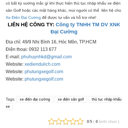
có bất kỳ vướng mắc gì khi thực hiện thủ tục nhập khẩu xe điện
sân Golf hoặc các mặt hàng khác, mọi người có thể liên hệ cho
Xe Điện Đại Cường
để được tư vấn và hỗ trợ nhé!
LIÊN HỆ CÔNG TY:
Công ty TNHH TM DV XNK
Đại Cường
Địa chỉ: 49/9 Nhị Bình 16, Hóc Môn, TP.HCM
Điện thoại: 0932 113 677
E-mail:
phuhuynhkd@gmail.com
Website:
xediendulich.com
Website:
phutungxegolf.com
Website:
phutungxegolf.com
Tags:
xe điện đại cường
xe điện sân golf
thủ tục nhập khẩu
xe
/
(
bình chọn
)
0
5
0