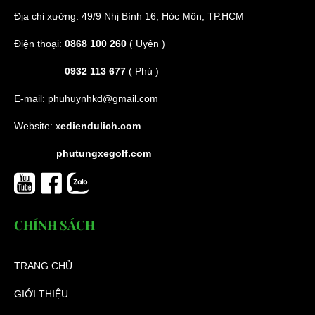
Địa chỉ xưởng: 49/9 Nhị Bình 16, Hóc Môn, TP.HCM
Điện thoại:
0868 100 260
( Uyên )
0932 113 677
( Phú )
E-mail:
phuhuynhkd@gmail.com
Website:
x
ediendulich.com
phutungxegolf.com
CHÍNH SÁCH
TRANG CHỦ
GIỚI THIỆU