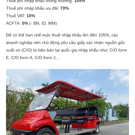
Thuế phí nhập khẩu thông thường:
105%
Thuế phí nhập khẩu ưu đãi:
70%
Thuế VAT:
10%
ACFTA:
0%
(- BN, ID, MM)
Để có thể hạn chế mức thuế nhập khẩu lên đến 105%, các
doanh nghiệp nên chủ động yêu cầu giấy xác nhận nguồn gốc
xuất xứ (C/O) từ bên bán tại quốc gia nhập khẩu như: C/O form
E, C/O form A, C/O form J,…