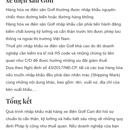
xe điện sân Golf
Hàng hóa xe điện sân Golf thường được nhập khẩu nguyên
chiếc theo đường biển hoặc đường hàng không.
Hàng hóa xe điện sân Golf nhập khẩu cần phải tiến hành đăng
kiểm chất lượng kỹ lưỡng và cẩn thận trước khi được phép lưu
thông ra ngoài thị trường Việt Nam.
Thuế phí nhập khẩu xe điện sân Golf khá cao do đó doanh
nghiệp cần kiểm tra kĩ mã HS code và những chứng từ liên
quan như C/O để được hưởng những ưu đãi giảm thuế.
Dựa theo Nghị định số 43/2017/NĐ-CP, tất cả các loại hàng hóa
nếu muốn nhập khẩu đều phải dán nhãn mác (Shipping Mark)
cùng những nội dung khác, bao gồm: tên, xuất xứ, địa chỉ của
bên xuất khẩu,…
Tổng kết
Quá trình nhập khẩu mặt hàng xe điện Golf Cart đòi hỏi sự
chuẩn bị cẩn thận, kỹ lưỡng và hiểu biết sâu rộng về những quy
định Pháp lý cũng như thuế quan. Nếu doanh nghiệp của bạn