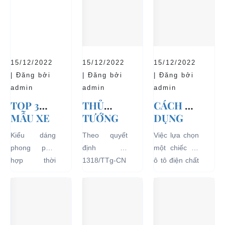
15/12/2022
15/12/2022
15/12/2022
| Đăng bởi
| Đăng bởi
| Đăng bởi
admin
admin
admin
TOP 3
THỦ
CÁCH SỬ
MẪU XE
TƯỚNG
DỤNG
Ô TÔ
CHÍNH
XE Ô TÔ
Kiểu dáng
Theo quyết
Việc lựa chọn
ĐIỆN
PHỦ
ĐIỆN ĐỂ
phong phú,
định số
một chiếc xe
THỊNH
ĐỒNG Ý
TĂNG
hợp thời
1318/TTg-CN
ô tô điện chất
HÀNH VÀ
THÍ
TUỔI
trang, dễ
ngày
lượng tốt
BÁN
ĐIỂM XE
THỌ
dàng sử dụng
27/09/2018,
ngay từ đầu
CHẠY
ĐIỆN 04
CHO XE
mà thân thiện
Thủ tướng
sẽ mang lại
NHẤT
BÁNH
với môi
Chính phủ đã
hiệu quả sử
HIỆN
CHỞ
trường, đặc
đồng ý việc
dụng lâu dài