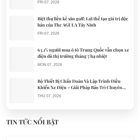
những
liên quan
FRI 07, 2026
chiếc xe điện
đến...
Đà...
Biệt thự liền kề sân golf: Lợi thế tạo giá trị độc
bản của The AGULA Tây Ninh
FRI 07, 2026
63,1% người mua ô tô Trung Quốc vẫn chọn xe
điện dù thị trường tháng 7 hạ nhiệt
MON 07, 2026
Bộ Thiết Bị Chẩn Đoán Và Lập Trình Điều
Khiển Xe Điện – Giải Pháp Bảo Trì Chuyên
Nghiệp
THU 07, 2026
Công an xác minh vụ tài xế xe điện du lịch gây
gổ khi đón du khách ở Quy Nhơn
TIN TỨC NỔI BẬT
MON 07, 2026