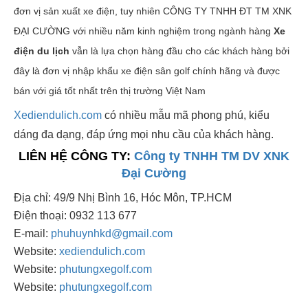
đơn vị sản xuất xe điện, tuy nhiên CÔNG TY TNHH ĐT TM XNK
ĐẠI CƯỜNG với nhiều năm kinh nghiệm trong ngành hàng
X
e
điện du lịch
vẫn là lựa chọn hàng đầu cho các khách hàng bởi
đây là đơn vị nhập khẩu xe điện sân golf chính hãng và được
bán với giá tốt nhất trên thị trường Việt Nam
Xediendulich.com
có nhiều mẫu mã phong phú, kiểu
dáng đa dạng, đáp ứng mọi nhu cầu của khách hàng.
LIÊN HỆ CÔNG TY:
Công ty TNHH TM DV XNK
Đại Cường
Địa chỉ: 49/9 Nhị Bình 16, Hóc Môn, TP.HCM
Điện thoại: 0932 113 677
E-mail:
phuhuynhkd@gmail.com
Website:
xediendulich.com
Website:
phutungxegolf.com
Website:
phutungxegolf.com