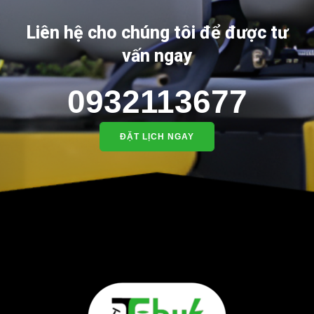
Liên hệ cho chúng tôi để được tư
vấn ngay
0932113677
ĐẶT LỊCH NGAY