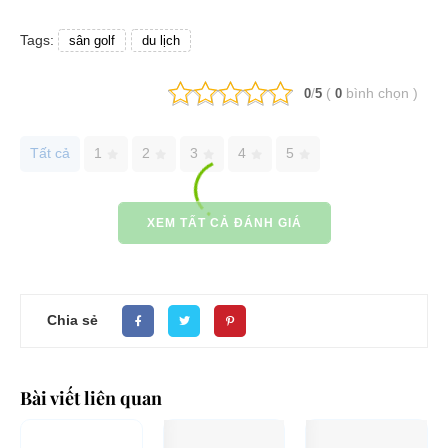
Tags:
sân golf
du lịch
/
(
bình chọn
)
0
5
0
Tất cả
1
2
3
4
5
XEM TẤT CẢ ĐÁNH GIÁ
Chia sẻ
Bài viết liên quan