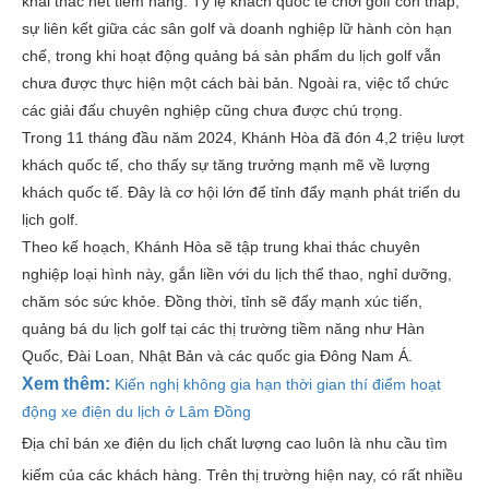
khai thác hết tiềm năng. Tỷ lệ khách quốc tế chơi golf còn thấp,
sự liên kết giữa các sân golf và doanh nghiệp lữ hành còn hạn
chế, trong khi hoạt động quảng bá sản phẩm du lịch golf vẫn
chưa được thực hiện một cách bài bản. Ngoài ra, việc tổ chức
các giải đấu chuyên nghiệp cũng chưa được chú trọng.
Trong 11 tháng đầu năm 2024, Khánh Hòa đã đón 4,2 triệu lượt
khách quốc tế, cho thấy sự tăng trưởng mạnh mẽ về lượng
khách quốc tế. Đây là cơ hội lớn để tỉnh đẩy mạnh phát triển du
lịch golf.
Theo kế hoạch, Khánh Hòa sẽ tập trung khai thác chuyên
nghiệp loại hình này, gắn liền với du lịch thể thao, nghỉ dưỡng,
chăm sóc sức khỏe. Đồng thời, tỉnh sẽ đẩy mạnh xúc tiến,
quảng bá du lịch golf tại các thị trường tiềm năng như Hàn
Quốc, Đài Loan, Nhật Bản và các quốc gia Đông Nam Á.
Xem thêm:
Kiến nghị không gia hạn thời gian thí điểm hoạt
động xe điện du lịch ở Lâm Đồng
Địa chỉ bán xe điện du lịch chất lượng cao luôn là nhu cầu tìm
kiếm của các khách hàng. Trên thị trường hiện nay, có rất nhiều