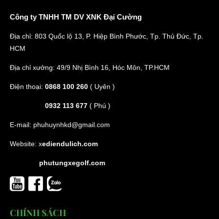
Công ty TNHH TM DV XNK Đại Cường
Địa chỉ: 803 Quốc lộ 13, P. Hiệp Bình Phước, Tp. Thủ Đức, Tp.
HCM
Địa chỉ xưởng: 49/9 Nhị Bình 16, Hóc Môn, TP.HCM
Điện thoại:
0868 100 260
( Uyên )
0932 113 677
( Phú )
E-mail:
phuhuynhkd@gmail.com
Website:
x
ediendulich.com
phutungxegolf.com
CHÍNH SÁCH