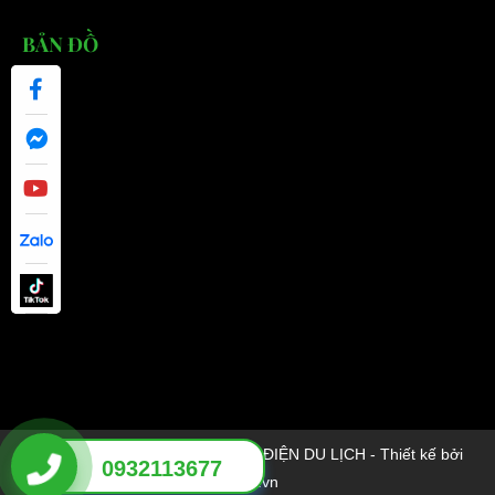
BẢN ĐỒ
© 2026 EBUS ĐẠI CƯỜNG - XE ĐIỆN DU LỊCH - Thiết kế bởi
0932113677
sikido.vn