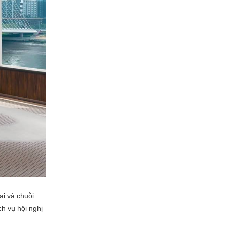
i và chuỗi
h vụ hội nghị