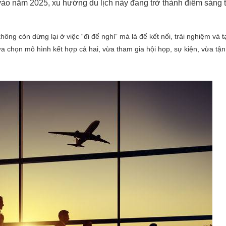
vào năm 2025, xu hướng du lịch này đang trở thành điểm sáng 
g còn dừng lại ở việc “đi để nghỉ” mà là để kết nối, trải nghiệm và tạ
ựa chọn mô hình kết hợp cả hai, vừa tham gia hội họp, sự kiện, vừa tậ