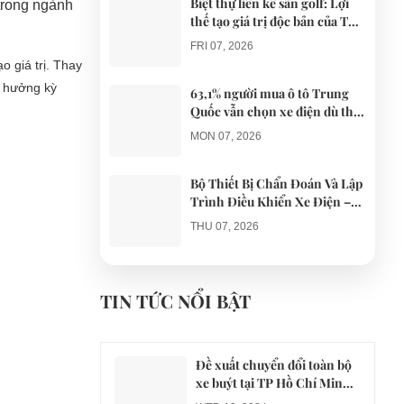
Biệt thự liền kề sân golf: Lợi
trong ngành
thế tạo giá trị độc bản của The
AGULA Tây Ninh
FRI 07, 2026
o giá trị. Thay
n hưởng kỳ
63,1% người mua ô tô Trung
Quốc vẫn chọn xe điện dù thị
trường tháng 7 hạ nhiệt
MON 07, 2026
Bộ Thiết Bị Chẩn Đoán Và Lập
Trình Điều Khiển Xe Điện –
Giải Pháp Bảo Trì Chuyên
THU 07, 2026
Nghiệp
Công an xác minh vụ tài xế xe
điện du lịch gây gổ khi đón du
TIN TỨC NỔI BẬT
khách ở Quy Nhơn
MON 07, 2026
Đề xuất chuyển đổi toàn bộ