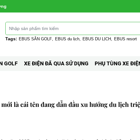
ờng
Tags:
EBUS SÂN GOLF
EBUS du lịch
EBUS DU LỊCH
EBUS resort
N GOLF
XE ĐIỆN ĐÃ QUA SỬ DỤNG
PHỤ TÙNG XE Đ
mới là cái tên đang dẫn đầu xu hướng du lịch tri