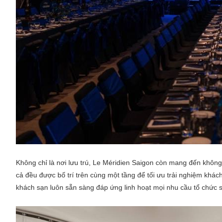
Không chỉ là nơi lưu trú, Le Méridien Saigon còn mang đến không
cả đều được bố trí trên cùng một tầng để tối ưu trải nghiệm khác
khách sạn luôn sẵn sàng đáp ứng linh hoạt mọi nhu cầu tổ chức s