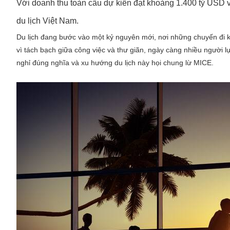
Với doanh thu toàn cầu dự kiến đạt khoảng 1.400 tỷ USD 
du lịch Việt Nam.
Du lịch đang bước vào một kỷ nguyên mới, nơi những chuyến đi khôn
vì tách bạch giữa công việc và thư giãn, ngày càng nhiều người l
nghỉ đúng nghĩa và xu hướng du lịch này họi chung lừ MICE.