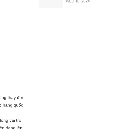
xe buýt tại TP Hồ Chí Minh
sang xe điện từ năm 2026
WED 10, 2024
óng thay đổi
ếp hạng quốc
óng vai trò
ên đang lên.