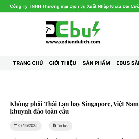
Công Ty TNHH Thương mại Dịch vụ Xuất Nhập Khẩu Đại Cư
TRANG
GIỚI
SẢN
EBUS SÂ
CHỦ
THIỆU
PHẨM
Không phải Thái Lan hay Singapore, Việt Nam 
khuynh đảo toàn cầu
07/05/2025
Tin tức