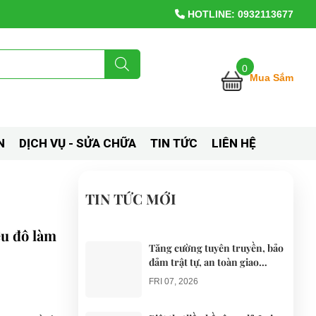
HOTLINE: 0932113677
0
Mua Sắm
IỆN
DỊCH VỤ - SỬA CHỮA
TIN
LIÊN
TỨC
HỆ
TIN TỨC MỚI
ệu đô làm
Tăng cường tuyên truyền, bảo
đảm trật tự, an toàn giao
thông khi thí điểm xe điện 4
FRI 07, 2026
bánh phục vụ du lịch