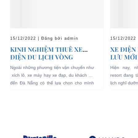
15/12/2022 | Đăng bởi admin
15/12/2022
KINH NGHIỆM THUÊ XE
XE ĐIỆN
ĐIỆN DU LỊCH VÒNG
LƯU MỚI
QUANH ĐÀ NẴNG
LỊCH NG
Ngoài những phương tiện vận chuyển như
Hiện nay, 
xích lô, xe máy hay xe đạp, du khách khi
resort đang 
đến Đà Nẵng có thể lựa chọn cho mình
lịch nghĩ dưỡ
những chiếc xe điện Đà...