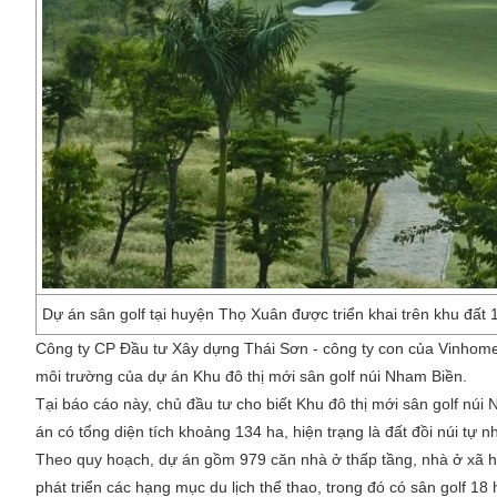
Dự án sân golf tại huyện Thọ Xuân được triển khai trên khu đất
Công ty CP Đầu tư Xây dựng Thái Sơn - công ty con của Vinhomes
môi trường của dự án Khu đô thị mới sân golf núi Nham Biền.
Tại báo cáo này, chủ đầu tư cho biết Khu đô thị mới sân golf n
án có tổng diện tích khoảng 134 ha, hiện trạng là đất đồi núi tự n
Theo quy hoạch, dự án gồm 979 căn nhà ở thấp tầng, nhà ở xã hộ
phát triển các hạng mục du lịch thể thao, trong đó có sân golf 18 