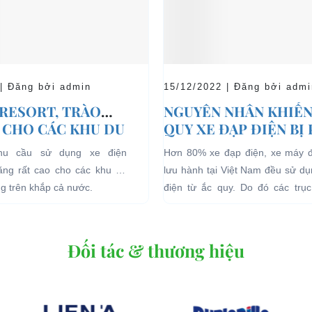
 | Đăng bởi admin
15/12/2022 | Đăng bởi admi
 RESORT, TRÀO
NGUYÊN NHÂN KHIẾN
 CHO CÁC KHU DU
QUY XE ĐẠP ĐIỆN BỊ
HĨ DƯỠNG.
nhu cầu sử dụng xe điện
Hơn 80% xe đạp điện, xe máy 
tăng rất cao cho các khu du
lưu hành tại Việt Nam đều sử d
ng trên khắp cả nước.
điện từ ắc quy. Do đó các trục 
quan đến...
Đối tác & thương hiệu