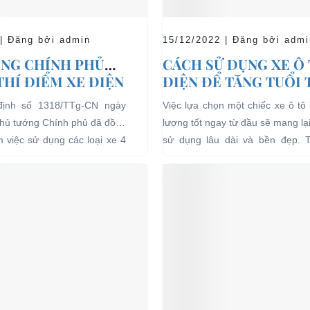
 | Đăng bởi admin
15/12/2022 | Đăng bởi admi
NG CHÍNH PHỦ
CÁCH SỬ DỤNG XE Ô
THÍ ĐIỂM XE ĐIỆN
ĐIỆN ĐỂ TĂNG TUỔI
 CHỞ KHÁCH DU
CHO XE
định số 1318/TTg-CN ngày
Việc lựa chọn một chiếc xe ô tô 
I CÁC KHU VỰC
Thủ tướng Chính phủ đã đồng
lượng tốt ngay từ đầu sẽ mang lạ
Ế
ểm việc sử dụng các loại xe 4
sử dụng lâu dài và bền đẹp. 
g năng lượng điện...
bên...