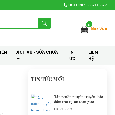
HOTLINE: 0932113677
0
Mua Sắm
IỆN
DỊCH VỤ - SỬA CHỮA
TIN
LIÊN
TỨC
HỆ
TIN TỨC MỚI
Tăng cường tuyên truyền, bảo
đảm trật tự, an toàn giao
thông khi thí điểm xe điện 4
FRI 07, 2026
bánh phục vụ du lịch
30.