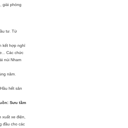
g, giải phóng
ầu tư. Từ
h kết hợp nghỉ
e... Các chức
hái núi Nham
cùng năm.
 Hầu hết sân
uồn: Sưu tầm
n xuất xe điện,
ng đầu cho các