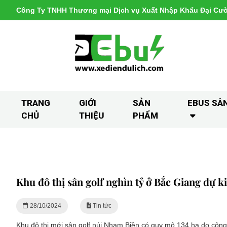
Công Ty TNHH Thương mại Dịch vụ Xuất Nhập Khẩu Đại Cư
TRANG
GIỚI
SẢN
EBUS SÂ
CHỦ
THIỆU
PHẨM
Khu đô thị sân golf nghìn tỷ ở Bắc Giang dự k
28/10/2024
Tin tức
Khu đô thị mới sân golf núi Nham Biền có quy mô 134 ha do công