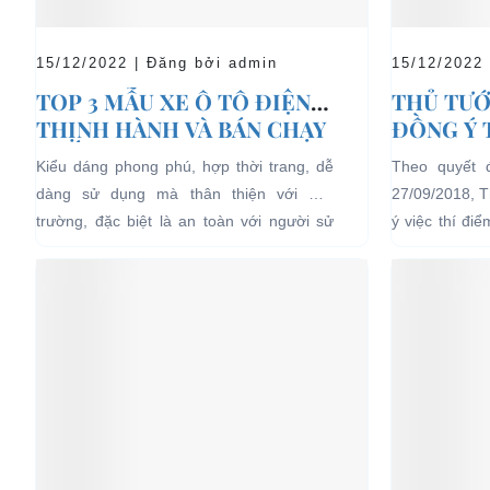
15/12/2022 | Đăng bởi admin
15/12/2022
TOP 3 MẪU XE Ô TÔ ĐIỆN
THỦ TƯỚ
THỊNH HÀNH VÀ BÁN CHẠY
ĐỒNG Ý 
NHẤT HIỆN NAY
04 BÁNH
Kiểu dáng phong phú, hợp thời trang, dễ
Theo quyết 
LỊCH TẠ
dàng sử dụng mà thân thiện với môi
27/09/2018, 
HẠN CH
trường, đặc biệt là an toàn với người sử
ý việc thí đi
dụng, đó là những ưu...
bánh chạy bằn