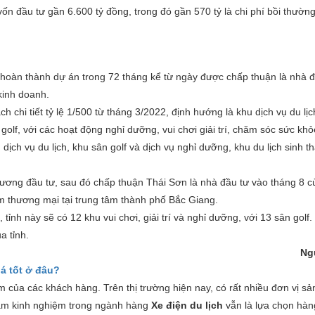
 vốn đầu tư gần
6.600 tỷ đồng
, trong đó gần 570 tỷ là chi phí bồi thườn
 hoàn thành dự án trong 72 tháng kể từ ngày được chấp thuận là nhà đ
kinh doanh.
chi tiết tỷ lệ 1/500 từ tháng 3/2022, định hướng là khu dịch vụ du lịc
olf, với các hoạt động nghỉ dưỡng, vui chơi giải trí, chăm sóc sức khỏ
ch vụ du lịch, khu sân golf và dịch vụ nghỉ dưỡng, khu du lịch sinh t
ương đầu tư, sau đó chấp thuận Thái Sơn là nhà đầu tư vào tháng 8 
m thương mại tại trung tâm thành phố Bắc Giang.
nh này sẽ có 12 khu vui chơi, giải trí và nghỉ dưỡng, với 13 sân golf.
a tỉnh.
Ng
á tốt ở đâu?
ếm của các khách hàng. Trên thị trường hiện nay, có rất nhiều đơn vị sả
 kinh nghiệm trong ngành hàng
X
e điện du lịch
vẫn là lựa chọn hà