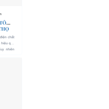
n
 TÔ
 THỌ
điện chất
i hiệu quả
Tuy nhiên