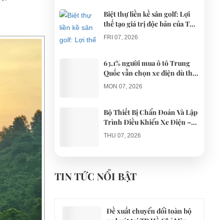
Biệt thự liền kề sân golf: Lợi
thế tạo giá trị độc bản của The
AGULA Tây Ninh
FRI 07, 2026
63,1% người mua ô tô Trung
Quốc vẫn chọn xe điện dù thị
trường tháng 7 hạ nhiệt
MON 07, 2026
Bộ Thiết Bị Chẩn Đoán Và Lập
Trình Điều Khiển Xe Điện –
Giải Pháp Bảo Trì Chuyên
THU 07, 2026
Nghiệp
Công an xác minh vụ tài xế xe
điện du lịch gây gổ khi đón du
TIN TỨC NỔI BẬT
khách ở Quy Nhơn
MON 07, 2026
Đề xuất chuyển đổi toàn bộ