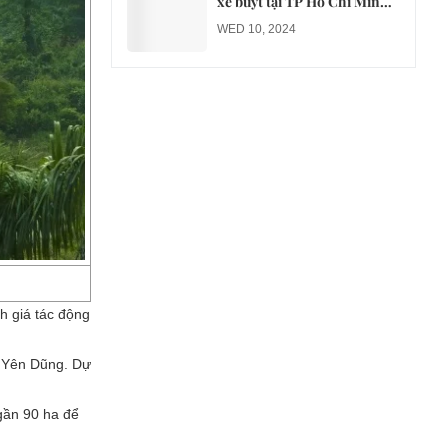
xe buýt tại TP Hồ Chí Minh
sang xe điện từ năm 2026
WED 10, 2024
h giá tác động
n Yên Dũng. Dự
gần 90 ha để