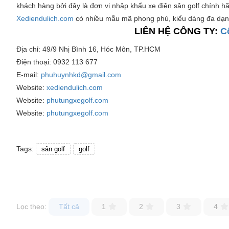
khách hàng bởi đây là đơn vị nhập khẩu xe điện sân golf chính hã
Xediendulich.com
có nhiều mẫu mã phong phú, kiểu dáng đa dạn
LIÊN HỆ CÔNG TY:
C
Địa chỉ: 49/9 Nhị Bình 16, Hóc Môn, TP.HCM
Điện thoại: 0932 113 677
E-mail:
phuhuynhkd@gmail.com
Website:
xediendulich.com
Website:
phutungxegolf.com
Website:
phutungxegolf.com
Tags:
sân golf
golf
Lọc theo:
Tất cả
1
2
3
4