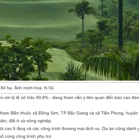
 184 ha. Ảnh minh hoạ: N.Vũ.
 với tỷ lệ sở hữu 99,8% - đang tham vấn ý liên quan đến báo cáo đán
úi Nham Biền thuộc xã Đồng Sơn, TP Bắc Giang và xã Tiền Phong, huyệ
hiên, đất ở và nông nghiệp.
i cao 6 tầng và các công trình thương mại dịch vụ. Dự án cũng dành 
hố cùng công trình phụ trợ.