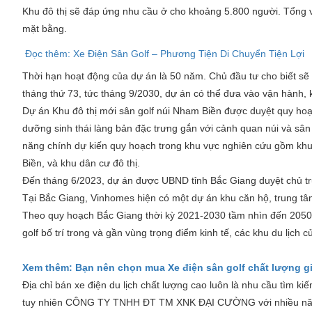
Khu đô thị sẽ đáp ứng nhu cầu ở cho khoảng 5.800 người. Tổng
mặt bằng.
Đọc thêm: Xe Điện Sân Golf – Phương Tiện Di Chuyển Tiện Lợi
Thời hạn hoạt động của dự án là 50 năm. Chủ đầu tư cho biết sẽ
tháng thứ 73, tức tháng 9/2030, dự án có thể đưa vào vận hành, 
Dự án Khu đô thị mới sân golf núi Nham Biền được duyệt quy hoạch 
dưỡng sinh thái làng bản đặc trưng gắn với cảnh quan núi và sân g
năng chính dự kiến quy hoạch trong khu vực nghiên cứu gồm khu dị
Biền, và khu dân cư đô thị.
Đến tháng 6/2023, dự án được UBND tỉnh Bắc Giang duyệt chủ tr
Tại Bắc Giang, Vinhomes hiện có một dự án khu căn hộ, trung tâ
Theo quy hoạch Bắc Giang thời kỳ 2021-2030 tầm nhìn đến 2050, tỉ
golf bố trí trong và gần vùng trọng điểm kinh tế, các khu du lịch củ
Xem thêm: Bạn nên chọn mua Xe điện sân golf chất lượng gi
Địa chỉ bán xe điện du lịch chất lượng cao luôn là nhu cầu tìm ki
tuy nhiên CÔNG TY TNHH ĐT TM XNK ĐẠI CƯỜNG với nhiều năm