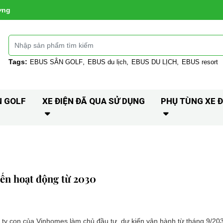
ờng
Tags:
EBUS SÂN GOLF
EBUS du lịch
EBUS DU LỊCH
EBUS resort
N GOLF
XE ĐIỆN ĐÃ QUA SỬ DỤNG
PHỤ TÙNG XE Đ
iến hoạt động từ 2030
 ty con của Vinhomes làm chủ đầu tư, dự kiến vận hành từ tháng 9/20