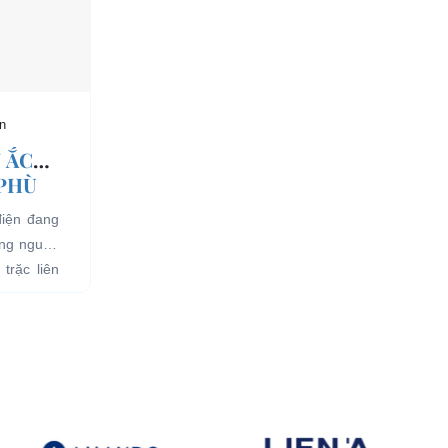
n
 ẮC
 PHÙ
điện đang
ụng nguồn
trặc liên