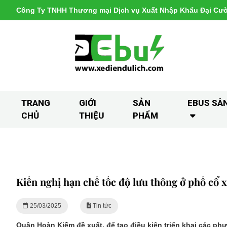
Công Ty TNHH Thương mại Dịch vụ Xuất Nhập Khẩu Đại Cư
TRANG
GIỚI
SẢN
EBUS SÂ
CHỦ
THIỆU
PHẨM
Kiến nghị hạn chế tốc độ lưu thông ở phố cổ
25/03/2025
Tin tức
Quận Hoàn Kiếm đề xuất, để tạo điều kiện triển khai các ph