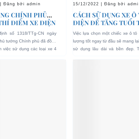
 | Đăng bởi admin
15/12/2022 | Đăng bởi admi
NG CHÍNH PHỦ
CÁCH SỬ DỤNG XE Ô
THÍ ĐIỂM XE ĐIỆN
ĐIỆN ĐỂ TĂNG TUỔI
 CHỞ KHÁCH DU
CHO XE
định số 1318/TTg-CN ngày
Việc lựa chọn một chiếc xe ô tô 
I CÁC KHU VỰC
Thủ tướng Chính phủ đã đồng
lượng tốt ngay từ đầu sẽ mang lạ
Ế
ểm việc sử dụng các loại xe 4
sử dụng lâu dài và bền đẹp. 
g năng lượng điện...
bên...