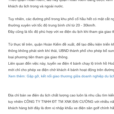
khách du lịch trong và ngoài nước.
Tuy nhiên, các đường phố trong khu phố cổ hầu hết có mặt cắt 
thường xuyên với tốc độ trung bình chỉ từ 20 - 30km/h.
Đây cũng là tốc độ phù hợp với xe điện du lịch khi tham gia giao 
Từ thực tế trên, quận Hoàn Kiếm đề xuất, để tạo điều kiện triển kh
thông không phát sinh khí thải, UBND thành phố cho phép bổ sung
loại phương tiện tham gia giao thông.
Liên quan đến việc này, tuyến xe điện 4 bánh chạy lộ trình hồ 
mới chỉ cho phép xe điện chở khách 4 bánh hoạt động trên đườn
Xem thêm: Gặp gỡ, kết nối giao thương giữa doanh nghiệp du lị
Địa chỉ bán xe điện du lịch chất lượng cao luôn là nhu cầu tìm ki
tuy nhiên CÔNG TY TNHH ĐT TM XNK ĐẠI CƯỜNG với nhiều năm
khách hàng bởi đây là đơn vị nhập khẩu xe điện sân golf chính hã