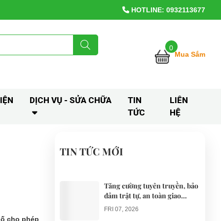
HOTLINE: 0932113677
0
Mua Sắm
IỆN
DỊCH VỤ - SỬA CHỮA
TIN
LIÊN
TỨC
HỆ
TIN TỨC MỚI
Tăng cường tuyên truyền, bảo
đảm trật tự, an toàn giao
thông khi thí điểm xe điện 4
FRI 07, 2026
bánh phục vụ du lịch
phố cho phép