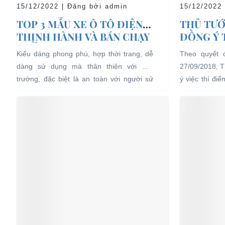
15/12/2022 | Đăng bởi admin
15/12/2022
TOP 3 MẪU XE Ô TÔ ĐIỆN
THỦ TƯỚ
THỊNH HÀNH VÀ BÁN CHẠY
ĐỒNG Ý 
NHẤT HIỆN NAY
04 BÁNH
Kiểu dáng phong phú, hợp thời trang, dễ
Theo quyết 
LỊCH TẠ
dàng sử dụng mà thân thiện với môi
27/09/2018, 
HẠN CH
trường, đặc biệt là an toàn với người sử
ý việc thí đi
dụng, đó là những ưu...
bánh chạy bằn