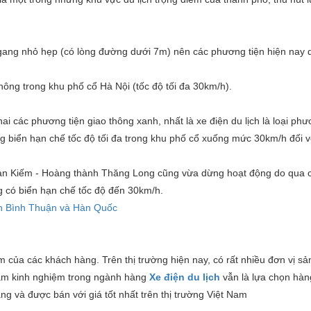
ngang nhỏ hẹp (có lòng đường dưới 7m) nên các phương tiện hiện nay 
thông trong khu phố cổ Hà Nội (tốc độ tối đa 30km/h).
ai các phương tiện giao thông xanh, nhất là xe điện du lịch là loại phư
 biển hạn chế tốc độ tối đa trong khu phố cổ xuống mức 30km/h đối vớ
Hoàn Kiếm - Hoàng thành Thăng Long cũng vừa dừng hoạt động do qua 
g có biển hạn chế tốc độ đến 30km/h.
ch Bình Thuận và Hàn Quốc
ếm của các khách hàng. Trên thị trường hiện nay, có rất nhiều đơn vị sả
 kinh nghiệm trong ngành hàng
X
e điện du lịch
vẫn là lựa chọn hà
ng và được bán với giá tốt nhất trên thị trường Việt Nam