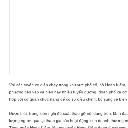
Với các tuyến xe điện chạy trong khu vực phố cổ, hồ Hoàn Kiếm, 
phương tiện vào và hiện nay nhiều tuyến đường, đoạn phố xe cơ g
hợp với cơ quan chức năng để có sự điều chỉnh, bổ sung về biển
Được biết, trong kiến nghị đề xuất tháo gỡ nội dung trên, lãnh 
lượng người qua lại tham gia các hoạt động kinh doanh thương mạ
Theo quận Hoàn Kiếm, lâu nay quận Hoàn Kiếm đang được xem là 