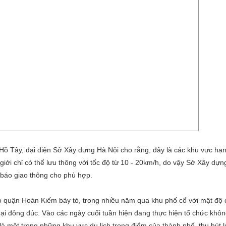
Hồ Tây, đại diện Sở Xây dựng Hà Nội cho rằng, đây là các khu vực hạn
iới chỉ có thể lưu thông với tốc độ từ 10 - 20km/h, do vậy Sở Xây dựn
 báo giao thông cho phù hợp.
đạo quận Hoàn Kiếm bày tỏ, trong nhiều năm qua khu phố cổ với mật độ 
i đông đúc. Vào các ngày cuối tuần hiện đang thực hiện tổ chức không
một trong những khu vực du lịch trọng điểm của thành phố, thu hút 