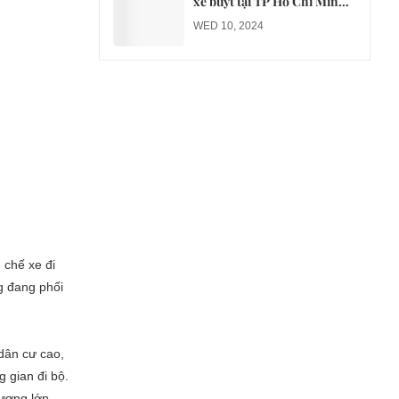
xe buýt tại TP Hồ Chí Minh
sang xe điện từ năm 2026
WED 10, 2024
 chế xe đi
g đang phối
dân cư cao,
 gian đi bộ.
lượng lớn