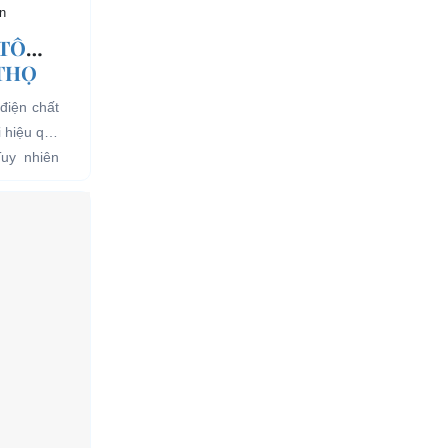
n
 TÔ
 THỌ
điện chất
i hiệu quả
Tuy nhiên