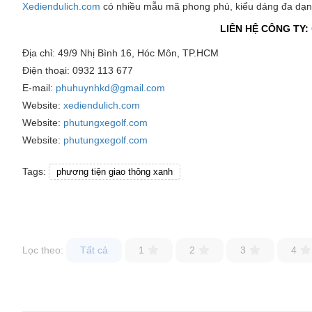
Xediendulich.com
có nhiều mẫu mã phong phú, kiểu dáng đa dạn
LIÊN HỆ CÔNG TY:
Địa chỉ: 49/9 Nhị Bình 16, Hóc Môn, TP.HCM
Điện thoại: 0932 113 677
E-mail:
phuhuynhkd@gmail.com
Website:
xediendulich.com
Website:
phutungxegolf.com
Website:
phutungxegolf.com
Tags:
phương tiện giao thông xanh
Lọc theo:
Tất cả
1
2
3
4