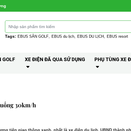
ờng
Tags:
EBUS SÂN GOLF
EBUS du lịch
EBUS DU LỊCH
EBUS resort
N GOLF
XE ĐIỆN ĐÃ QUA SỬ DỤNG
PHỤ TÙNG XE Đ
 xuống 30km/h
ương tiện giao thông xanh, nhất là xe điện du lịch, UBND thành 