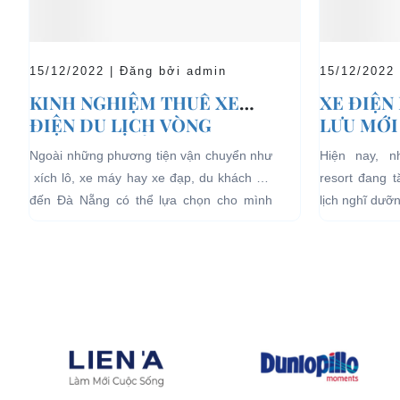
15/12/2022 | Đăng bởi admin
15/12/2022
KINH NGHIỆM THUÊ XE
XE ĐIỆN
ĐIỆN DU LỊCH VÒNG
LƯU MỚI
QUANH ĐÀ NẴNG
LỊCH NG
Ngoài những phương tiện vận chuyển như
Hiện nay, 
xích lô, xe máy hay xe đạp, du khách khi
resort đang 
đến Đà Nẵng có thể lựa chọn cho mình
lịch nghĩ dưỡ
những chiếc xe điện Đà...