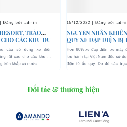
 | Đăng bởi admin
15/12/2022 | Đăng bởi admi
 RESORT, TRÀO
NGUYÊN NHÂN KHIẾN
 CHO CÁC KHU DU
QUY XE ĐẠP ĐIỆN BỊ
HĨ DƯỠNG.
nhu cầu sử dụng xe điện
Hơn 80% xe đạp điện, xe máy 
tăng rất cao cho các khu du
lưu hành tại Việt Nam đều sử d
ng trên khắp cả nước.
điện từ ắc quy. Do đó các trục 
quan đến...
Đối tác & thương hiệu