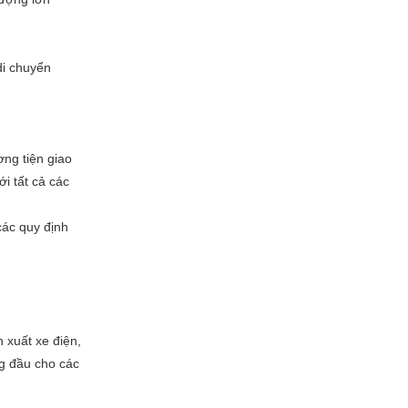
di chuyển
ơng tiện giao
i tất cả các
các quy định
n xuất xe điện,
ng đầu cho các