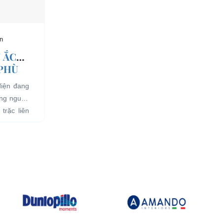
n
 ẮC
 PHÙ
điện đang
ụng nguồn
trặc liên