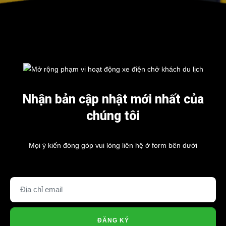
Nhận bản cập nhật mới nhất của
chúng tôi
Mọi ý kiến đóng góp vui lòng liên hệ ở form bên dưới
ĐĂNG KÝ