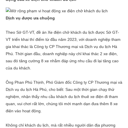
Dịch vụ được ưa chuộng
Theo Sở GT-VT, đề án Xe điện chở khách du lịch được Sở GT-
VT triển khai thí điểm từ đầu năm 2023, với doanh nghiệp tham
gia khai thác là Công ty CP Thương mại và Dịch vụ du lịch Hà
Phú. Thời gian đầu, doanh nghiệp này chỉ khai thác 2 xe điện,
sau đó tăng cường 8 xe nhằm đáp ứng nhu cầu đi lại tăng cao
của du khách.
Ông Phan Phú Thịnh, Phó Giám đốc Công ty CP Thương mại và
Dịch vụ du lịch Hà Phú, cho biết: Sau một thời gian chạy thử
nghiệm, nhận thấy nhu cầu khách du lịch thuê xe điện đi tham
quan, vui chơi rất lớn, chúng tôi mới mạnh dạn đưa thêm 8 xe
điện vào hoạt động.
Không chỉ khách du lịch, mà rất nhiều người dân địa phương