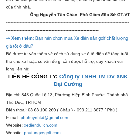
của tỉnh nhà.
Ông Nguyễn Tấn Chân, Phó Giám đốc Sở GT-VT
---------------------------------------------------------------------------------
-------------------------------------------------------------
⇒ Xem thêm:
Bạn nên chọn mua Xe điện sân golf chất lượng
giá tốt ở đâu?
Để được tư vấn thêm về cách sử dụng xe ô tô điện để tăng tuổi
thọ cho xe hoặc có vấn đề gì cần được hỗ trợ, quý khách vui
lòng liên hệ:
LIÊN HỆ CÔNG TY:
Công ty TNHH TM DV XNK
Đại Cường
Địa chỉ: 845 Quốc Lộ 13, Phường Hiệp Bình Phước, Thành phố
Thủ Đức, TP.HCM
Điện thoại: 08 68 100 260 ( Châu ) - 093 211 3677 ( Phú )
E-mail:
phuhuynhkd@gmail.com
Website:
xediendulich.com
Website:
phutungxegolf.com