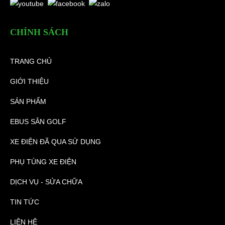
CHÍNH SÁCH
TRANG CHỦ
GIỚI THIỆU
SẢN PHẨM
EBUS SÂN GOLF
XE ĐIỆN ĐÃ QUA SỬ DỤNG
PHỤ TÙNG XE ĐIỆN
DỊCH VỤ - SỬA CHỮA
TIN TỨC
LIÊN HỆ