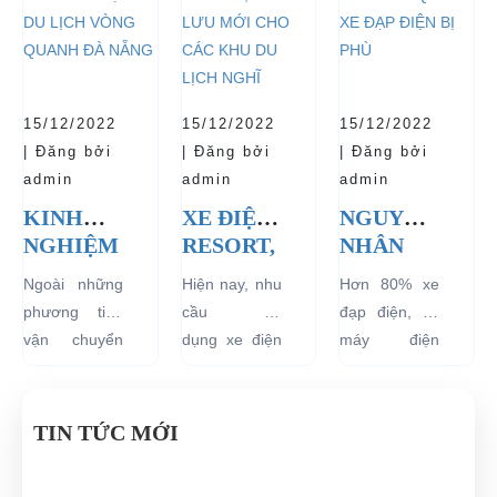
NHẤT
BÁNH
với môi
Chính phủ đã
hiệu quả sử
HIỆN
CHỞ
trường, đặc
đồng ý việc
dụng lâu dài
NAY
KHÁCH
biệt là an toàn
thí điểm việc
và bền đẹp.
DU LỊCH
với người sử
sử dụng các
Tuy nhiên
TẠI CÁC
15/12/2022
15/12/2022
15/12/2022
dụng, đó là
loại xe 4 bánh
bên...
KHU
| Đăng bởi
| Đăng bởi
| Đăng bởi
những ưu...
chạy bằng
VỰC
admin
admin
admin
năng lượng
HẠN
KINH
XE ĐIỆN
NGUYÊN
điện...
CHẾ
NGHIỆM
RESORT,
NHÂN
THUÊ XE
TRÀO
KHIẾN
Ngoài những
Hiện nay, nhu
Hơn 80% xe
ĐIỆN DU
LƯU
ẮC QUY
phương tiện
cầu sử
đạp điện, xe
LỊCH
MỚI
XE ĐẠP
vận chuyển
dụng xe điện
máy điện
VÒNG
CHO
ĐIỆN BỊ
như xích lô,
resort đang
đang lưu
QUANH
CÁC
PHÙ
xe máy hay
tăng rất cao
hành tại Việt
ĐÀ
KHU DU
xe đạp, du
cho các khu
Nam đều sử
TIN TỨC MỚI
NẴNG
LỊCH
khách khi đến
du lịch nghĩ
dụng nguồn
NGHĨ
Đà Nẵng có
dưỡng trên
điện từ ắc
DƯỠNG.