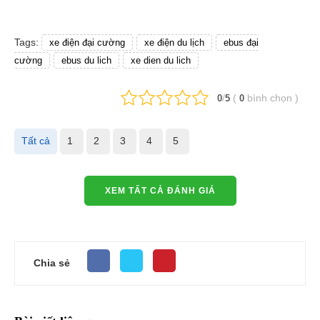
Tags:
xe điện đại cường
xe điện du lịch
ebus đại
cường
ebus du lich
xe dien du lich
/
(
bình chọn
)
0
5
0
Tất cả
1
2
3
4
5
XEM TẤT CẢ ĐÁNH GIÁ
Chia sẻ