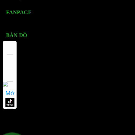
FANPAGE
BẢN ĐỒ