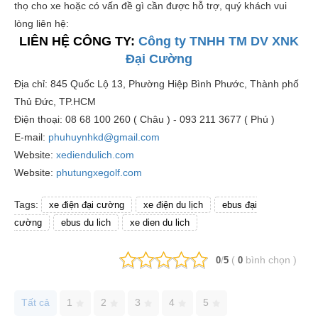
thọ cho xe hoặc có vấn đề gì cần được hỗ trợ, quý khách vui
lòng liên hệ:
LIÊN HỆ CÔNG TY:
Công ty TNHH TM DV XNK
Đại Cường
Địa chỉ: 845 Quốc Lộ 13, Phường Hiệp Bình Phước, Thành phố
Thủ Đức, TP.HCM
Điện thoại: 08 68 100 260 ( Châu ) - 093 211 3677 ( Phú )
E-mail:
phuhuynhkd@gmail.com
Website:
xediendulich.com
Website:
phutungxegolf.com
Tags:
xe điện đại cường
xe điện du lịch
ebus đại
cường
ebus du lich
xe dien du lich
/
(
bình chọn
)
0
5
0
Tất cả
1
2
3
4
5