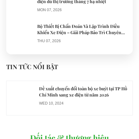
điện dù thị trường tháng 7 hạ nhiệt
MON 07, 2026
Bộ Thiết Bị Chẩn Đoán Và Lập Trình Điều
Khiển Xe Điện – Giải Pháp Bảo Trì Chuyên
Nghiệp
THU 07, 2026
Công an xác minh vụ tài xế xe điện du lịch gây
gổ khi đón du khách ở Quy Nhơn
TIN TỨC NỔI BẬT
MON 07, 2026
Đề xuất chuyển đổi toàn bộ xe buýt tại TP Hồ
Chí Minh sang xe điện từ năm 2026
WED 10, 2024
Đối tác & thương hiệu