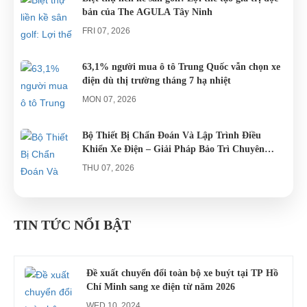
bản của The AGULA Tây Ninh
FRI 07, 2026
63,1% người mua ô tô Trung Quốc vẫn chọn xe
điện dù thị trường tháng 7 hạ nhiệt
MON 07, 2026
Bộ Thiết Bị Chẩn Đoán Và Lập Trình Điều
Khiển Xe Điện – Giải Pháp Bảo Trì Chuyên
Nghiệp
THU 07, 2026
Công an xác minh vụ tài xế xe điện du lịch gây
gổ khi đón du khách ở Quy Nhơn
TIN TỨC NỔI BẬT
MON 07, 2026
Đề xuất chuyển đổi toàn bộ xe buýt tại TP Hồ
Chí Minh sang xe điện từ năm 2026
WED 10, 2024