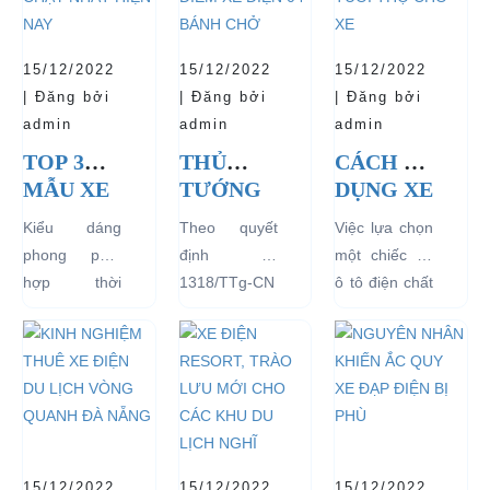
15/12/2022
15/12/2022
15/12/2022
| Đăng bởi
| Đăng bởi
| Đăng bởi
admin
admin
admin
TOP 3
THỦ
CÁCH SỬ
MẪU XE
TƯỚNG
DỤNG XE
Ô TÔ
CHÍNH
Ô TÔ
Kiểu dáng
Theo quyết
Việc lựa chọn
ĐIỆN
PHỦ
ĐIỆN ĐỂ
phong phú,
định số
một chiếc xe
THỊNH
ĐỒNG Ý
TĂNG
hợp thời
1318/TTg-CN
ô tô điện chất
HÀNH
THÍ
TUỔI
trang, dễ
ngày
lượng tốt
VÀ BÁN
ĐIỂM XE
THỌ
dàng sử dụng
27/09/2018,
ngay từ đầu
CHẠY
ĐIỆN 04
CHO XE
mà thân thiện
Thủ tướng
sẽ mang lại
NHẤT
BÁNH
với môi
Chính phủ đã
hiệu quả sử
HIỆN
CHỞ
trường, đặc
đồng ý việc
dụng lâu dài
NAY
KHÁCH
biệt là an toàn
thí điểm việc
và bền đẹp.
DU LỊCH
với người sử
sử dụng các
Tuy nhiên
TẠI CÁC
15/12/2022
15/12/2022
15/12/2022