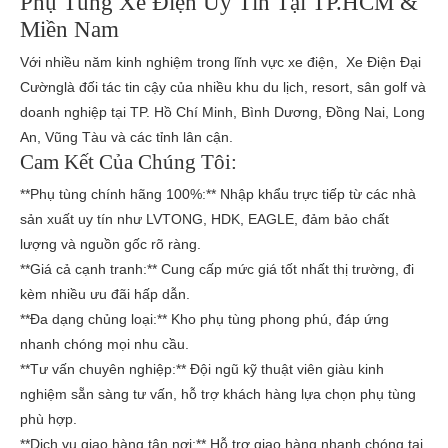
Phụ Tùng Xe Điện Uy Tín Tại TP.HCM &
Miền Nam
Với nhiều năm kinh nghiệm trong lĩnh vực xe điện, Xe Điện Đại
Cườnglà đối tác tin cậy của nhiều khu du lịch, resort, sân golf và
doanh nghiệp tại TP. Hồ Chí Minh, Bình Dương, Đồng Nai, Long
An, Vũng Tàu và các tỉnh lân cận.
Cam Kết Của Chúng Tôi:
**Phụ tùng chính hãng 100%:** Nhập khẩu trực tiếp từ các nhà
sản xuất uy tín như LVTONG, HDK, EAGLE, đảm bảo chất
lượng và nguồn gốc rõ ràng.
**Giá cả cạnh tranh:** Cung cấp mức giá tốt nhất thị trường, đi
kèm nhiều ưu đãi hấp dẫn.
**Đa dạng chủng loại:** Kho phụ tùng phong phú, đáp ứng
nhanh chóng mọi nhu cầu.
**Tư vấn chuyên nghiệp:** Đội ngũ kỹ thuật viên giàu kinh
nghiệm sẵn sàng tư vấn, hỗ trợ khách hàng lựa chọn phụ tùng
phù hợp.
**Dịch vụ giao hàng tận nơi:** Hỗ trợ giao hàng nhanh chóng tại