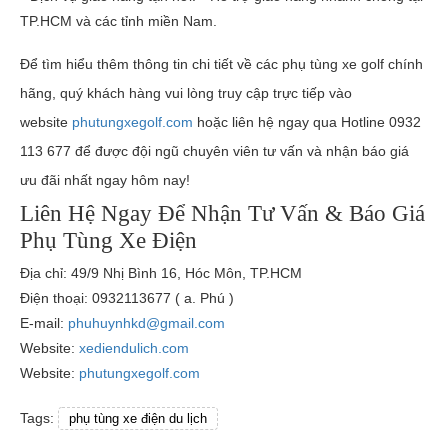
TP.HCM và các tỉnh miền Nam.
Để tìm hiểu thêm thông tin chi tiết về các
phụ tùng xe golf
chính
hãng, quý khách hàng vui lòng truy cập trực tiếp vào
website
phutungxegolf.com
hoặc liên hệ ngay qua Hotline
0932
113 677
để được đội ngũ chuyên viên tư vấn và nhận báo giá
ưu đãi nhất ngay hôm nay!
Liên Hệ Ngay Để Nhận Tư Vấn & Báo Giá
Phụ Tùng Xe Điện
Địa chỉ: 49/9 Nhị Bình 16, Hóc Môn, TP.HCM
Điện thoại: 0932113677 ( a. Phú )
E-mail:
phuhuynhkd@gmail.com
Website:
xediendulich.com
Website:
phutungxegolf.com
Tags:
phụ tùng xe điện du lịch