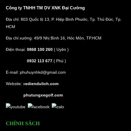
Công ty TNHH TM DV XNK Đại Cường
Địa chỉ: 803 Quốc lộ 13, P. Hiệp Bình Phước, Tp. Thủ Đức, Tp.
HCM
Địa chỉ xưởng: 49/9 Nhị Bình 16, Hóc Môn, TP.HCM
Điện thoại:
0868 100 260
( Uyên )
0932 113 677
( Phú )
E-mail:
phuhuynhkd@gmail.com
Website:
x
ediendulich.com
phutungxegolf.com
CHÍNH SÁCH