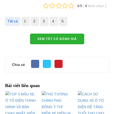
/
(
bình chọn
)
0
5
0
Tất cả
1
2
3
4
5
XEM TẤT CẢ ĐÁNH GIÁ
Chia sẻ
Bài viết liên quan