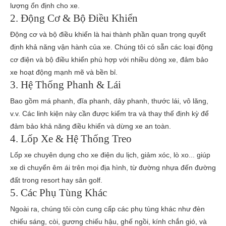
lượng ổn định cho xe.
2. Động Cơ & Bộ Điều Khiển
Động cơ và bộ điều khiển là hai thành phần quan trọng quyết
định khả năng vận hành của xe. Chúng tôi có sẵn các loại động
cơ điện và bộ điều khiển phù hợp với nhiều dòng xe, đảm bảo
xe hoạt động mạnh mẽ và bền bỉ.
3. Hệ Thống Phanh & Lái
Bao gồm má phanh, đĩa phanh, dây phanh, thước lái, vô lăng,
v.v. Các linh kiện này cần được kiểm tra và thay thế định kỳ để
đảm bảo khả năng điều khiển và dừng xe an toàn.
4. Lốp Xe & Hệ Thống Treo
Lốp xe chuyên dụng cho xe điện du lịch, giảm xóc, lò xo... giúp
xe di chuyển êm ái trên mọi địa hình, từ đường nhựa đến đường
đất trong resort hay sân golf.
5. Các Phụ Tùng Khác
Ngoài ra, chúng tôi còn cung cấp các phụ tùng khác như đèn
chiếu sáng, còi, gương chiếu hậu, ghế ngồi, kính chắn gió, và