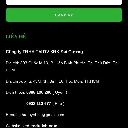
ĐĂNG KÝ
LIÊN HỆ
Công ty TNHH TM DV XNK Đại Cường
Địa chỉ: 803 Quốc lộ 13, P. Hiệp Bình Phước, Tp. Thủ Đức, Tp.
HCM
Địa chỉ xưởng: 49/9 Nhị Bình 16, Hóc Môn, TP.HCM
Điện thoại:
0868 100 260
( Uyên )
0932 113 677
( Phú )
E-mail:
phuhuynhkd@gmail.com
Website:
x
ediendulich.com