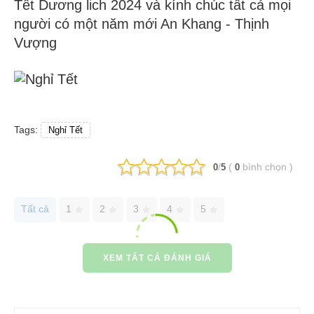
Tết Dương lich 2024 và kính chúc tất cả mọi
người có một năm mới An Khang - Thịnh
Vượng
Tags:
Nghỉ Tết
/
(
bình chọn
)
0
5
0
Tất cả
1
2
3
4
5
XEM TẤT CẢ ĐÁNH GIÁ