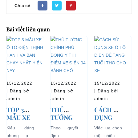
Chia sẻ
Bài viết liên quan
15/12/2022
15/12/2022
15/12/2022
| Đăng bởi
| Đăng bởi
| Đăng bởi
admin
admin
admin
TOP 3
THỦ
CÁCH SỬ
MẪU XE
TƯỚNG
DỤNG
Ô TÔ
CHÍNH
XE Ô TÔ
Kiểu dáng
Theo quyết
Việc lựa chọn
ĐIỆN
PHỦ
ĐIỆN ĐỂ
phong phú,
định số
một chiếc xe