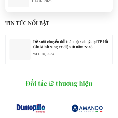
THU 07, 2026
Công an xác minh vụ tài xế xe điện du lịch gây
gổ khi đón du khách ở Quy Nhơn
TIN TỨC NỔI BẬT
MON 07, 2026
Đề xuất chuyển đổi toàn bộ xe buýt tại TP Hồ
Chí Minh sang xe điện từ năm 2026
WED 10, 2024
Đối tác & thương hiệu