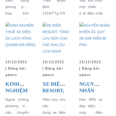
Kiểu dáng
Theo quyết
Việc lựa chọn
ĐIỆN
PHỦ
ĐIỆN ĐỂ
phong phú,
định số
một chiếc xe
THỊNH
ĐỒNG Ý
TĂNG
hợp thời
1318/TTg-CN
ô tô điện chất
HÀNH
THÍ
TUỔI
trang, dễ
ngày
lượng tốt
VÀ BÁN
ĐIỂM XE
THỌ
dàng sử dụng
27/09/2018,
ngay từ đầu
CHẠY
ĐIỆN 04
CHO XE
mà thân thiện
Thủ tướng
sẽ mang lại
NHẤT
BÁNH
với môi
Chính phủ đã
hiệu quả sử
HIỆN
CHỞ
trường, đặc
đồng ý việc
dụng lâu dài
NAY
KHÁCH
biệt là an toàn
thí điểm việc
và bền đẹp.
DU LỊCH
với người sử
sử dụng các
Tuy nhiên
TẠI CÁC
15/12/2022
15/12/2022
15/12/2022
dụng, đó là
loại xe 4 bánh
bên...
KHU
| Đăng bởi
| Đăng bởi
| Đăng bởi
những ưu...
chạy bằng
VỰC
admin
admin
admin
năng lượng
HẠN
KINH
XE ĐIỆN
NGUYÊN
điện...
CHẾ
NGHIỆM
RESORT,
NHÂN
THUÊ XE
TRÀO
KHIẾN
Ngoài những
Hiện nay, nhu
Hơn 80% xe
ĐIỆN DU
LƯU
ẮC QUY
phương tiện
cầu sử
đạp điện, xe
LỊCH
MỚI
XE ĐẠP
vận chuyển
dụng xe điện
máy điện