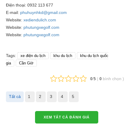
Điện thoại: 0932 113 677
E-mail:
phuhuynhkd@gmail.com
Website:
xediendulich.com
Website:
phutungxegolf.com
Website:
phutungxegolf.com
Tags:
xe điện du lịch
khu du lịch
khu du lịch quốc
gia
Cần Giờ
/
(
bình chọn
)
0
5
0
Tất cả
1
2
3
4
5
XEM TẤT CẢ ĐÁNH GIÁ