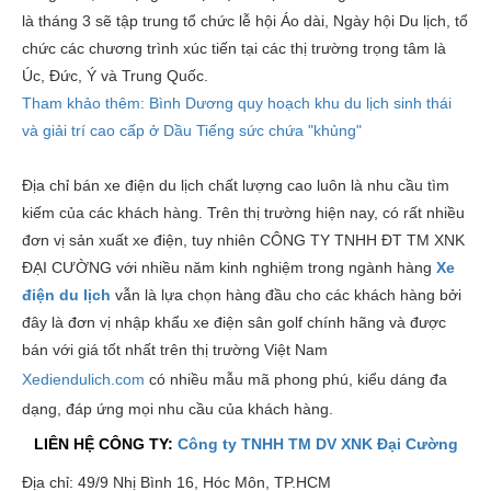
là tháng 3 sẽ tập trung tổ chức lễ hội Áo dài, Ngày hội Du lịch, tổ
chức các chương trình xúc tiến tại các thị trường trọng tâm là
Úc, Đức, Ý và Trung Quốc.
Tham khảo thêm: Bình Dương quy hoạch khu du lịch sinh thái
và giải trí cao cấp ở Dầu Tiếng sức chứa "khủng"
Địa chỉ bán xe điện du lịch chất lượng cao luôn là nhu cầu tìm
kiếm của các khách hàng. Trên thị trường hiện nay, có rất nhiều
đơn vị sản xuất xe điện, tuy nhiên CÔNG TY TNHH ĐT TM XNK
ĐẠI CƯỜNG với nhiều năm kinh nghiệm trong ngành hàng
X
e
điện du lịch
vẫn là lựa chọn hàng đầu cho các khách hàng bởi
đây là đơn vị nhập khẩu xe điện sân golf chính hãng và được
bán với giá tốt nhất trên thị trường Việt Nam
Xediendulich.com
có nhiều mẫu mã phong phú, kiểu dáng đa
dạng, đáp ứng mọi nhu cầu của khách hàng.
LIÊN HỆ CÔNG TY:
Công ty TNHH TM DV XNK Đại Cường
Địa chỉ: 49/9 Nhị Bình 16, Hóc Môn, TP.HCM