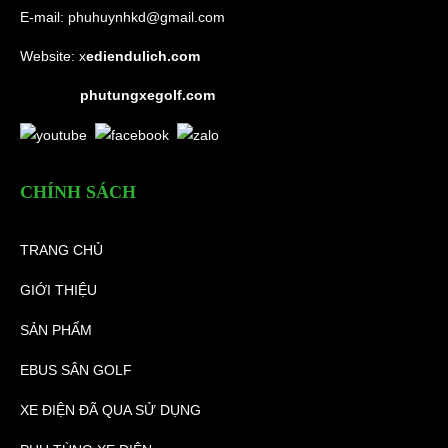
E-mail:
phuhuynhkd@gmail.com
Website:
x
ediendulich.com
phutungxegolf.com
CHÍNH SÁCH
TRANG CHỦ
GIỚI THIỆU
SẢN PHẨM
EBUS SÂN GOLF
XE ĐIỆN ĐÃ QUA SỬ DỤNG