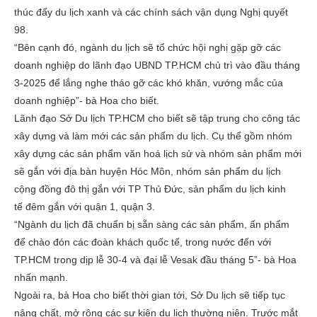
thúc đẩy du lịch xanh và các chính sách vận dụng Nghị quyết
98.
“Bên cạnh đó, ngành du lịch sẽ tổ chức hội nghị gặp gỡ các
doanh nghiệp do lãnh đạo UBND TP.HCM chủ trì vào đầu tháng
3-2025 để lắng nghe tháo gỡ các khó khăn, vướng mắc của
doanh nghiệp”- bà Hoa cho biết.
Lãnh đạo Sở Du lịch TP.HCM cho biết sẽ tập trung cho công tác
xây dựng và làm mới các sản phẩm du lịch. Cụ thể gồm nhóm
xây dựng các sản phẩm văn hoá lịch sử và nhóm sản phẩm mới
sẽ gắn với địa bàn huyện Hóc Môn, nhóm sản phẩm du lịch
cộng đồng đô thị gắn với TP Thủ Đức, sản phẩm du lịch kinh
tế đêm gắn với quận 1, quận 3.
“Ngành du lịch đã chuẩn bị sẵn sàng các sản phẩm, ấn phẩm
để chào đón các đoàn khách quốc tế, trong nước đến với
TP.HCM trong dịp lễ 30-4 và đại lễ Vesak đầu tháng 5”- bà Hoa
nhấn mạnh.
Ngoài ra, bà Hoa cho biết thời gian tới, Sở Du lịch sẽ tiếp tục
nâng chất, mở rộng các sự kiện du lịch thường niên. Trước mắt