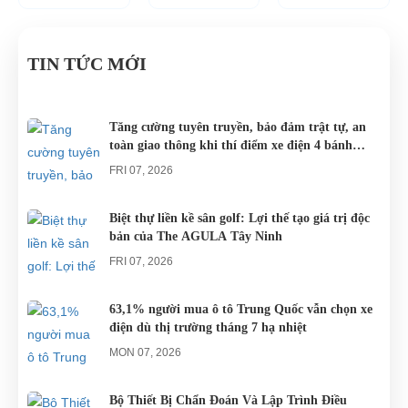
VÒNG
CHO
ĐIỆN BỊ
như xích lô,
resort đang
đang lưu
QUANH
CÁC
PHÙ
xe máy hay
tăng rất cao
hành tại Việt
ĐÀ
KHU DU
xe đạp, du
cho các khu
Nam đều sử
TIN TỨC MỚI
NẴNG
LỊCH
khách khi đến
du lịch nghĩ
dụng nguồn
NGHĨ
Đà Nẵng có
dưỡng trên
điện từ ắc
DƯỠNG.
thể lựa chọn
khắp cả
quy. Do đó
Tăng cường tuyên truyền, bảo đảm trật tự, an
toàn giao thông khi thí điểm xe điện 4 bánh
cho mình
nước.
các trục trặc
phục vụ du lịch
những
liên quan
FRI 07, 2026
chiếc xe điện
đến...
Đà...
Biệt thự liền kề sân golf: Lợi thế tạo giá trị độc
bản của The AGULA Tây Ninh
FRI 07, 2026
63,1% người mua ô tô Trung Quốc vẫn chọn xe
điện dù thị trường tháng 7 hạ nhiệt
MON 07, 2026
Bộ Thiết Bị Chẩn Đoán Và Lập Trình Điều