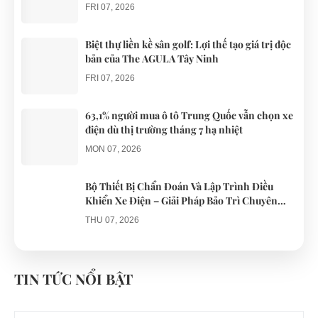
phục vụ du lịch
những
liên quan
FRI 07, 2026
chiếc xe điện
đến...
Đà...
Biệt thự liền kề sân golf: Lợi thế tạo giá trị độc
bản của The AGULA Tây Ninh
FRI 07, 2026
63,1% người mua ô tô Trung Quốc vẫn chọn xe
điện dù thị trường tháng 7 hạ nhiệt
MON 07, 2026
Bộ Thiết Bị Chẩn Đoán Và Lập Trình Điều
Khiển Xe Điện – Giải Pháp Bảo Trì Chuyên
Nghiệp
THU 07, 2026
Công an xác minh vụ tài xế xe điện du lịch gây
gổ khi đón du khách ở Quy Nhơn
TIN TỨC NỔI BẬT
MON 07, 2026