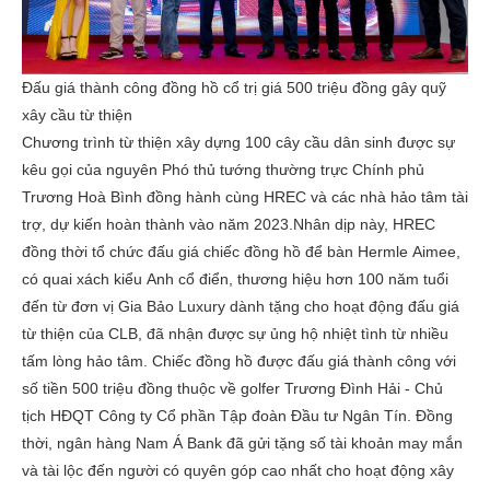
Đấu giá thành công đồng hồ cổ trị giá 500 triệu đồng gây quỹ
xây cầu từ thiện
Chương trình từ thiện xây dựng 100 cây cầu dân sinh được sự
kêu gọi của nguyên Phó thủ tướng thường trực Chính phủ
Trương Hoà Bình đồng hành cùng HREC và các nhà hảo tâm tài
trợ, dự kiến hoàn thành vào năm 2023.Nhân dịp này, HREC
đồng thời tổ chức đấu giá chiếc đồng hồ để bàn Hermle Aimee,
có quai xách kiểu Anh cổ điển, thương hiệu hơn 100 năm tuổi
đến từ đơn vị Gia Bảo Luxury dành tặng cho hoạt động đấu giá
từ thiện của CLB, đã nhận được sự ủng hộ nhiệt tình từ nhiều
tấm lòng hảo tâm. Chiếc đồng hồ được đấu giá thành công với
số tiền 500 triệu đồng thuộc về golfer Trương Đình Hải - Chủ
tịch HĐQT Công ty Cổ phần Tập đoàn Đầu tư Ngân Tín. Đồng
thời, ngân hàng Nam Á Bank đã gửi tặng số tài khoản may mắn
và tài lộc đến người có quyên góp cao nhất cho hoạt động xây