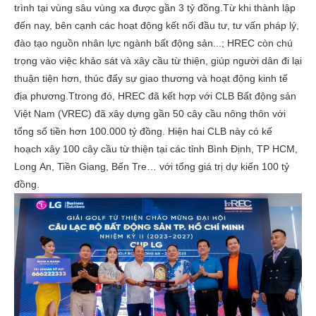
trình tại vùng sâu vùng xa được gần 3 tỷ đồng.Từ khi thành lập
đến nay, bên cạnh các hoạt động kết nối đầu tư, tư vấn pháp lý,
đào tạo nguồn nhân lực ngành bất động sản...; HREC còn chú
trọng vào việc khảo sát và xây cầu từ thiện, giúp người dân đi lại
thuận tiện hơn, thúc đẩy sự giao thương và hoạt động kinh tế
địa phương.Ttrong đó, HREC đã kết hợp với CLB Bất động sản
Việt Nam (VREC) đã xây dựng gần 50 cây cầu nông thôn với
tổng số tiền hơn 100.000 tỷ đồng. Hiện hai CLB này có kế
hoạch xây 100 cây cầu từ thiện tại các tỉnh Bình Định, TP HCM,
Long An, Tiền Giang, Bến Tre… với tổng giá trị dự kiến 100 tỷ
đồng.