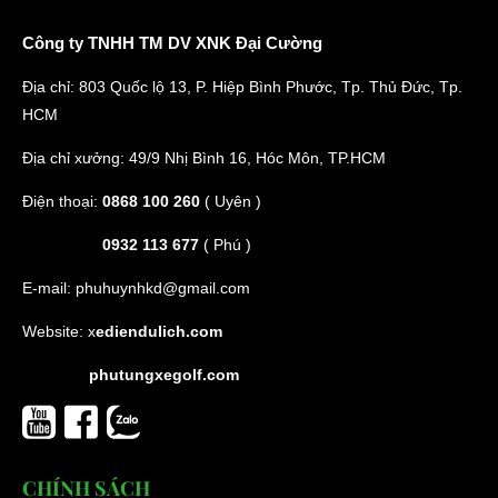
Công ty TNHH TM DV XNK Đại Cường
Địa chỉ: 803 Quốc lộ 13, P. Hiệp Bình Phước, Tp. Thủ Đức, Tp.
HCM
Địa chỉ xưởng: 49/9 Nhị Bình 16, Hóc Môn, TP.HCM
Điện thoại:
0868 100 260
( Uyên )
0932 113 677
( Phú )
E-mail:
phuhuynhkd@gmail.com
Website:
x
ediendulich.com
phutungxegolf.com
CHÍNH SÁCH