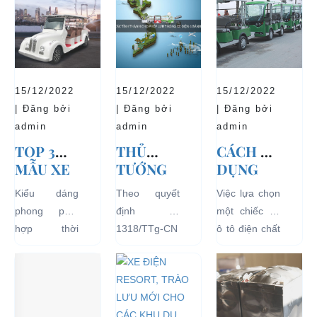
15/12/2022
15/12/2022
15/12/2022
| Đăng bởi
| Đăng bởi
| Đăng bởi
admin
admin
admin
TOP 3
THỦ
CÁCH SỬ
MẪU XE
TƯỚNG
DỤNG
Ô TÔ
CHÍNH
XE Ô TÔ
Kiểu dáng
Theo quyết
Việc lựa chọn
ĐIỆN
PHỦ
ĐIỆN ĐỂ
phong phú,
định số
một chiếc xe
THỊNH
ĐỒNG Ý
TĂNG
hợp thời
1318/TTg-CN
ô tô điện chất
HÀNH VÀ
THÍ
TUỔI
trang, dễ
ngày
lượng tốt
BÁN
ĐIỂM XE
THỌ
dàng sử dụng
27/09/2018,
ngay từ đầu
CHẠY
ĐIỆN 04
CHO XE
mà thân thiện
Thủ tướng
sẽ mang lại
NHẤT
BÁNH
với môi
Chính phủ đã
hiệu quả sử
HIỆN
CHỞ
trường, đặc
đồng ý việc
dụng lâu dài