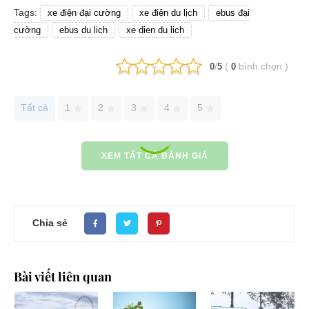
Tags:
xe điện đại cường
xe điện du lịch
ebus đại
cường
ebus du lich
xe dien du lich
/
(
bình chọn
)
0
5
0
Tất cả
1
2
3
4
5
XEM TẤT CẢ ĐÁNH GIÁ
Chia sẻ
Bài viết liên quan