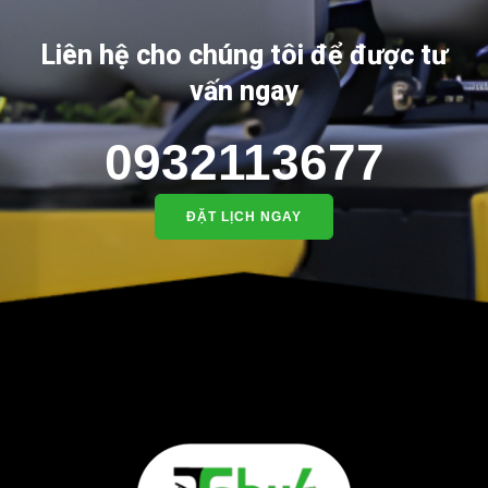
Liên hệ cho chúng tôi để được tư
vấn ngay
0932113677
ĐẶT LỊCH NGAY