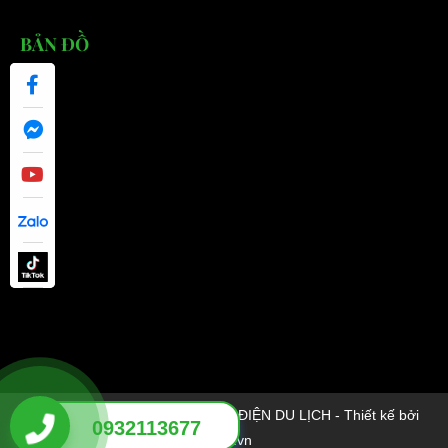
BẢN ĐỒ
© 2026 EBUS ĐẠI CƯỜNG - XE ĐIỆN DU LỊCH - Thiết kế bởi
0932113677
sikido.vn