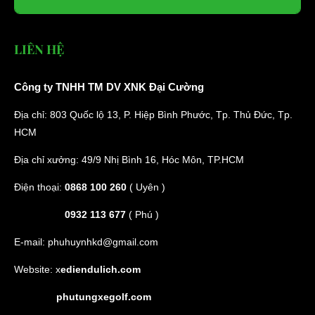
LIÊN HỆ
Công ty TNHH TM DV XNK Đại Cường
Địa chỉ: 803 Quốc lộ 13, P. Hiệp Bình Phước, Tp. Thủ Đức, Tp.
HCM
Địa chỉ xưởng: 49/9 Nhị Bình 16, Hóc Môn, TP.HCM
Điện thoại:
0868 100 260
( Uyên )
0932 113 677
( Phú )
E-mail:
phuhuynhkd@gmail.com
Website:
x
ediendulich.com
phutungxegolf.com