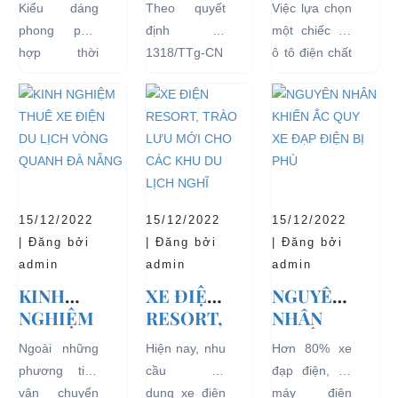
Kiểu dáng
Theo quyết
Việc lựa chọn
ĐIỆN
PHỦ
ĐIỆN ĐỂ
phong phú,
định số
một chiếc xe
THỊNH
ĐỒNG Ý
TĂNG
hợp thời
1318/TTg-CN
ô tô điện chất
HÀNH VÀ
THÍ
TUỔI
trang, dễ
ngày
lượng tốt
BÁN
ĐIỂM XE
THỌ
dàng sử dụng
27/09/2018,
ngay từ đầu
CHẠY
ĐIỆN 04
CHO XE
mà thân thiện
Thủ tướng
sẽ mang lại
NHẤT
BÁNH
với môi
Chính phủ đã
hiệu quả sử
HIỆN
CHỞ
trường, đặc
đồng ý việc
dụng lâu dài
NAY
KHÁCH
biệt là an toàn
thí điểm việc
và bền đẹp.
DU LỊCH
với người sử
sử dụng các
Tuy nhiên
TẠI CÁC
15/12/2022
15/12/2022
15/12/2022
dụng, đó là
loại xe 4 bánh
bên...
KHU VỰC
| Đăng bởi
| Đăng bởi
| Đăng bởi
những ưu...
chạy bằng
HẠN
admin
admin
admin
năng lượng
CHẾ
KINH
XE ĐIỆN
NGUYÊN
điện...
NGHIỆM
RESORT,
NHÂN
THUÊ XE
TRÀO
KHIẾN
Ngoài những
Hiện nay, nhu
Hơn 80% xe
ĐIỆN DU
LƯU MỚI
ẮC QUY
phương tiện
cầu sử
đạp điện, xe
LỊCH
CHO
XE ĐẠP
vận chuyển
dụng xe điện
máy điện