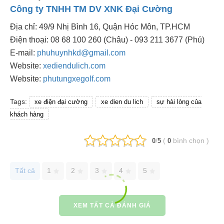
Công ty TNHH TM DV XNK Đại Cường
Địa chỉ: 49/9 Nhị Bình 16, Quận Hóc Môn, TP.HCM
Điện thoại: 08 68 100 260 (Châu) - 093 211 3677 (Phú)
E-mail:
phuhuynhkd@gmail.com
Website:
xediendulich.com
Website:
phutungxegolf.com
Tags:
xe điện đại cường
xe dien du lich
sự hài lòng của
khách hàng
/
(
bình chọn
)
0
5
0
Tất cả
1
2
3
4
5
XEM TẤT CẢ ĐÁNH GIÁ