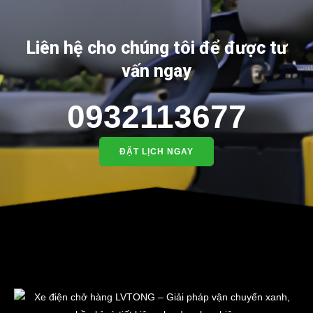
Liên hệ cho chúng tôi để được tư
vấn ngay
0932113677
ĐẶT LỊCH NGAY