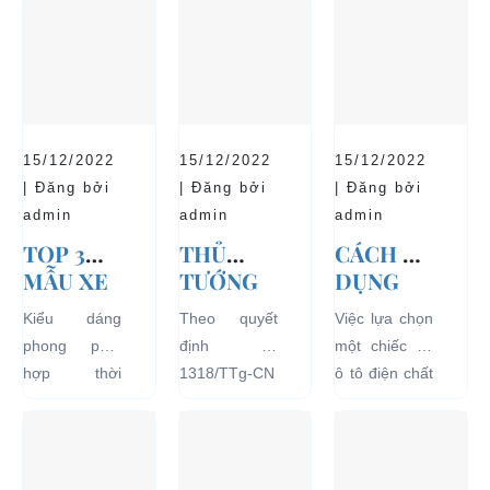
15/12/2022
15/12/2022
15/12/2022
| Đăng bởi
| Đăng bởi
| Đăng bởi
admin
admin
admin
TOP 3
THỦ
CÁCH SỬ
MẪU XE
TƯỚNG
DỤNG
Ô TÔ
CHÍNH
XE Ô TÔ
Kiểu dáng
Theo quyết
Việc lựa chọn
ĐIỆN
PHỦ
ĐIỆN ĐỂ
phong phú,
định số
một chiếc xe
THỊNH
ĐỒNG Ý
TĂNG
hợp thời
1318/TTg-CN
ô tô điện chất
HÀNH VÀ
THÍ
TUỔI
trang, dễ
ngày
lượng tốt
BÁN
ĐIỂM XE
THỌ
dàng sử dụng
27/09/2018,
ngay từ đầu
CHẠY
ĐIỆN 04
CHO XE
mà thân thiện
Thủ tướng
sẽ mang lại
NHẤT
BÁNH
với môi
Chính phủ đã
hiệu quả sử