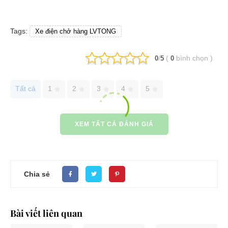
Tags:
Xe điện chở hàng LVTONG
/
(
bình chọn
)
0
5
0
Tất cả
1
2
3
4
5
XEM TẤT CẢ ĐÁNH GIÁ
Chia sẻ
Bài viết liên quan