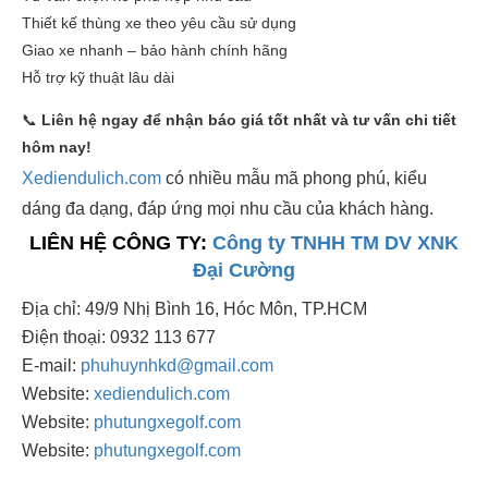
Thiết kế thùng xe theo yêu cầu sử dụng
Giao xe nhanh – bảo hành chính hãng
Hỗ trợ kỹ thuật lâu dài
📞
Liên hệ ngay để nhận báo giá tốt nhất và tư vấn chi tiết
hôm nay!
Xediendulich.com
có nhiều mẫu mã phong phú, kiểu
dáng đa dạng, đáp ứng mọi nhu cầu của khách hàng.
LIÊN HỆ CÔNG TY:
Công ty TNHH TM DV XNK
Đại Cường
Địa chỉ: 49/9 Nhị Bình 16, Hóc Môn, TP.HCM
Điện thoại: 0932 113 677
E-mail:
phuhuynhkd@gmail.com
Website:
xediendulich.com
Website:
phutungxegolf.com
Website:
phutungxegolf.com