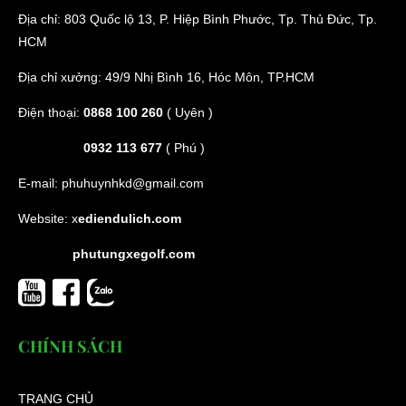
Địa chỉ: 803 Quốc lộ 13, P. Hiệp Bình Phước, Tp. Thủ Đức, Tp.
HCM
Địa chỉ xưởng: 49/9 Nhị Bình 16, Hóc Môn, TP.HCM
Điện thoại:
0868 100 260
( Uyên )
0932 113 677
( Phú )
E-mail:
phuhuynhkd@gmail.com
Website:
x
ediendulich.com
phutungxegolf.com
CHÍNH SÁCH
TRANG CHỦ