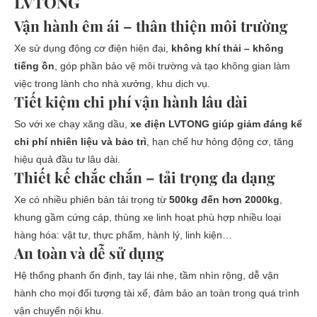
LVTONG
Vận hành êm ái – thân thiện môi trường
Xe sử dụng động cơ điện hiện đại,
không khí thải – không
tiếng ồn
, góp phần bảo vệ môi trường và tạo không gian làm
việc trong lành cho nhà xưởng, khu dịch vụ.
Tiết kiệm chi phí vận hành lâu dài
So với xe chạy xăng dầu,
xe điện LVTONG giúp giảm đáng kể
chi phí nhiên liệu và bảo trì
, hạn chế hư hỏng động cơ, tăng
hiệu quả đầu tư lâu dài.
Thiết kế chắc chắn – tải trọng đa dạng
Xe có nhiều phiên bản tải trọng từ
500kg đến hơn 2000kg
,
khung gầm cứng cáp, thùng xe linh hoạt phù hợp nhiều loại
hàng hóa: vật tư, thực phẩm, hành lý, linh kiện…
An toàn và dễ sử dụng
Hệ thống phanh ổn định, tay lái nhẹ, tầm nhìn rộng, dễ vận
hành cho mọi đối tượng tài xế, đảm bảo an toàn trong quá trình
vận chuyển nội khu.