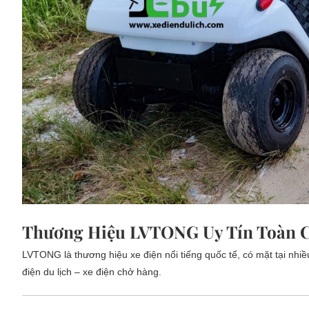
Thương Hiệu LVTONG Uy Tín Toàn 
LVTONG là thương hiệu xe điện nổi tiếng quốc tế, có mặt tại nhi
điện du lịch – xe điện chở hàng.