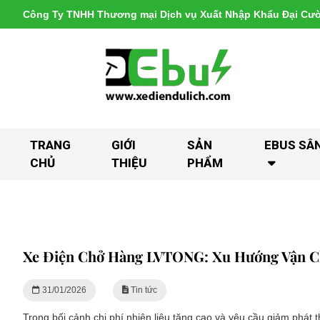
Công Ty TNHH Thương mại Dịch vụ Xuất Nhập Khẩu Đại Cư
TRANG
GIỚI
SẢN
EBUS SÂ
CHỦ
THIỆU
PHẨM
Xe Điện Chở Hàng LVTONG: Xu Hướng Vận C
31/01/2026
Tin tức
Trong bối cảnh chi phí nhiên liệu tăng cao và yêu cầu giảm phát 