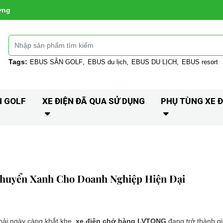
ờng
Tags:
EBUS SÂN GOLF
EBUS du lịch
EBUS DU LỊCH
EBUS resort
N GOLF
XE ĐIỆN ĐÃ QUA SỬ DỤNG
PHỤ TÙNG XE Đ
huyển Xanh Cho Doanh Nghiệp Hiện Đại
thải ngày càng khắt khe,
xe điện chở hàng LVTONG
đang trở thành gi