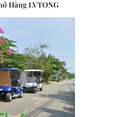
 Chở Hàng LVTONG