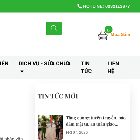
HOTLINE: 0932113677
0
Mua Sắm
IỆN
DỊCH VỤ - SỬA CHỮA
TIN
LIÊN
TỨC
HỆ
TIN TỨC MỚI
Tăng cường tuyên truyền, bảo
đảm trật tự, an toàn giao
thông khi thí điểm xe điện 4
FRI 07, 2026
bánh phục vụ du lịch
ải pháp vận