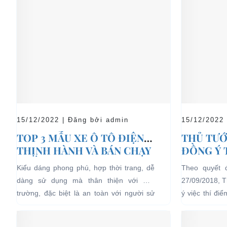
15/12/2022 | Đăng bởi admin
15/12/2022
TOP 3 MẪU XE Ô TÔ ĐIỆN
THỦ TƯỚ
THỊNH HÀNH VÀ BÁN CHẠY
ĐỒNG Ý 
NHẤT HIỆN NAY
04 BÁNH
Kiểu dáng phong phú, hợp thời trang, dễ
Theo quyết 
LỊCH TẠ
dàng sử dụng mà thân thiện với môi
27/09/2018, 
HẠN CH
trường, đặc biệt là an toàn với người sử
ý việc thí đi
dụng, đó là những ưu...
bánh chạy bằn