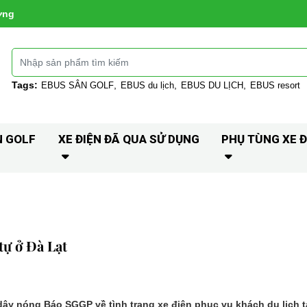
ờng
Tags:
EBUS SÂN GOLF
EBUS du lịch
EBUS DU LỊCH
EBUS resort
N GOLF
XE ĐIỆN ĐÃ QUA SỬ DỤNG
PHỤ TÙNG XE Đ
tự ở Đà Lạt
ây nóng Báo SGGP về tình trạng xe điện phục vụ khách du lịch t