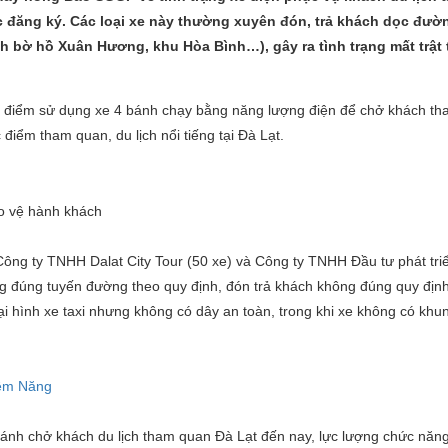
 đăng ký. Các loại xe này thường xuyên đón, trả khách dọc đườn
 bờ hồ Xuân Hương, khu Hòa Bình…), gây ra tình trạng mất trật t
 điểm sử dụng xe 4 bánh chạy bằng năng lượng điện để chở khách t
 điểm tham quan, du lịch nổi tiếng tại Đà Lạt.
o vệ hành khách
 Công ty TNHH Dalat City Tour (50 xe) và Công ty TNHH Đầu tư phát tri
ng đúng tuyến đường theo quy định, đón trả khách không đúng quy định
i hình xe taxi nhưng không có dây an toàn, trong khi xe không có khu
iềm Năng
bánh chở khách du lịch tham quan Đà Lạt đến nay, lực lượng chức năng