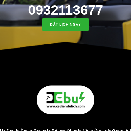
0932113677
ĐẶT LỊCH NGAY