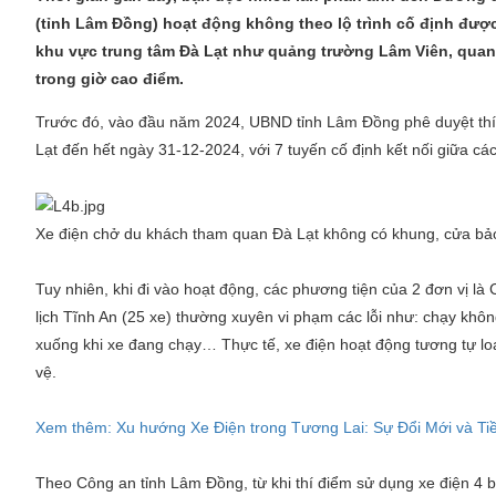
(tỉnh Lâm Đồng) hoạt động không theo lộ trình cố định được
khu vực trung tâm Đà Lạt như quảng trường Lâm Viên, quanh
trong giờ cao điểm.
Trước đó, vào đầu năm 2024, UBND tỉnh Lâm Đồng phê duyệt thí
Lạt đến hết ngày 31-12-2024, với 7 tuyến cố định kết nối giữa các
Xe điện chở du khách tham quan Đà Lạt không có khung, cửa bả
Tuy nhiên, khi đi vào hoạt động, các phương tiện của 2 đơn vị là
lịch Tĩnh An (25 xe) thường xuyên vi phạm các lỗi như: chạy khô
xuống khi xe đang chạy… Thực tế, xe điện hoạt động tương tự loạ
vệ.
Xem thêm: Xu hướng Xe Điện trong Tương Lai: Sự Đổi Mới và T
Theo Công an tỉnh Lâm Đồng, từ khi thí điểm sử dụng xe điện 4 