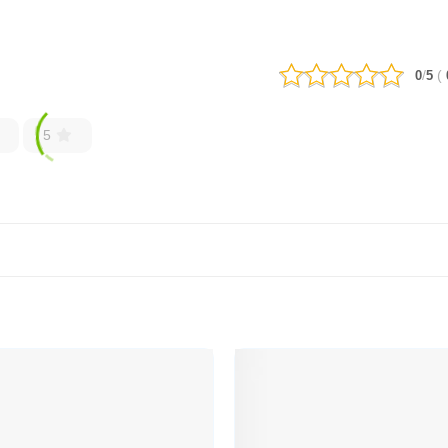
/
(
0
5
5