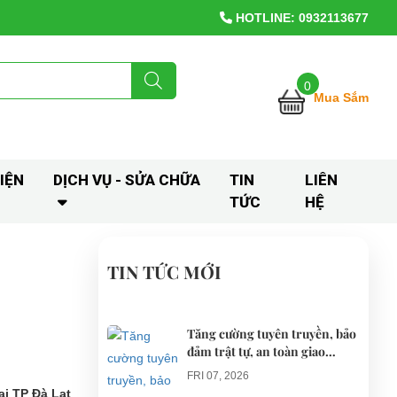
HOTLINE: 0932113677
0
Mua Sắm
IỆN
DỊCH VỤ - SỬA CHỮA
TIN
LIÊN
TỨC
HỆ
TIN TỨC MỚI
Tăng cường tuyên truyền, bảo
đảm trật tự, an toàn giao
thông khi thí điểm xe điện 4
FRI 07, 2026
bánh phục vụ du lịch
ại TP Đà Lạt