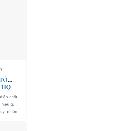
n
 TÔ
 THỌ
điện chất
i hiệu quả
Tuy nhiên