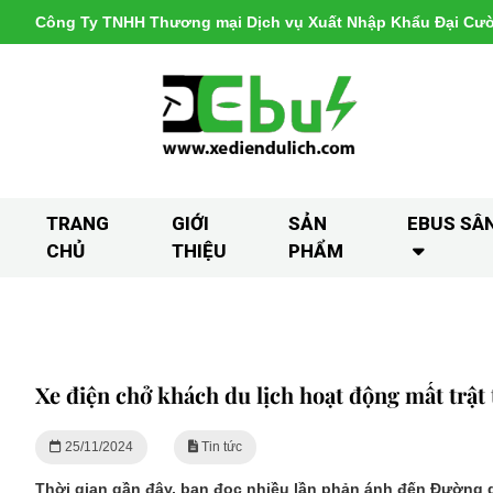
Công Ty TNHH Thương mại Dịch vụ Xuất Nhập Khẩu Đại Cư
TRANG
GIỚI
SẢN
EBUS SÂ
CHỦ
THIỆU
PHẨM
Xe điện chở khách du lịch hoạt động mất trật 
25/11/2024
Tin tức
Thời gian gần đây, bạn đọc nhiều lần phản ánh đến Đường d