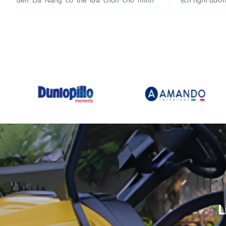
những chiếc xe điện Đà...
L