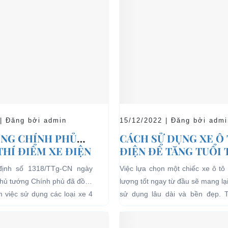
 | Đăng bởi admin
15/12/2022 | Đăng bởi admi
NG CHÍNH PHỦ
CÁCH SỬ DỤNG XE Ô
THÍ ĐIỂM XE ĐIỆN
ĐIỆN ĐỂ TĂNG TUỔI
 CHỞ KHÁCH DU
CHO XE
định số 1318/TTg-CN ngày
Việc lựa chọn một chiếc xe ô tô 
I CÁC KHU VỰC
Thủ tướng Chính phủ đã đồng
lượng tốt ngay từ đầu sẽ mang lạ
Ế
ểm việc sử dụng các loại xe 4
sử dụng lâu dài và bền đẹp. 
g năng lượng điện...
bên...