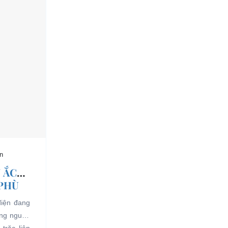
n
 ẮC
 PHÙ
điện đang
ụng nguồn
trặc liên