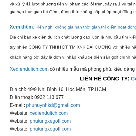
và xử lý 41 lượt phương tiện vi phạm các lỗi trên, xảy ra 1 vụ 
gia hạn thời gian thí điểm, đồng thời không cấp phép hoạt động m
Xem thêm:
Kiến nghị không gia hạn thời gian thí điểm hoạt độ
Địa chỉ bán xe điện du lịch chất lượng cao luôn là nhu cầu tìm ki
tuy nhiên CÔNG TY TNHH ĐT TM XNK ĐẠI CƯỜNG với nhiều năm
khách hàng bởi đây là đơn vị nhập khẩu xe điện sân golf chính hã
Xediendulich.com
có nhiều mẫu mã phong phú, kiểu dáng 
LIÊN HỆ CÔNG TY:
C
Địa chỉ: 49/9 Nhị Bình 16, Hóc Môn, TP.HCM
Điện thoại: 0932 113 677
E-mail:
phuhuynhkd@gmail.com
Website:
xediendulich.com
Website:
phutungxegolf.com
Website:
phutungxegolf.com