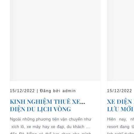
15/12/2022 | Đăng bởi admin
15/12/2022
KINH NGHIỆM THUÊ XE
XE ĐIỆN
ĐIỆN DU LỊCH VÒNG
LƯU MỚI
QUANH ĐÀ NẴNG
LỊCH NG
Ngoài những phương tiện vận chuyển như
Hiện nay, 
xích lô, xe máy hay xe đạp, du khách khi
resort đang 
đến Đà Nẵng có thể lựa chọn cho mình
lịch nghĩ dưỡ