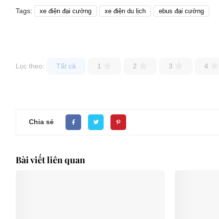
Tags:
xe điện đại cường
xe điện du lịch
ebus đại cường
Lọc theo:
Tất cả
1
2
3
4
Chia sẻ
Bài viết liên quan