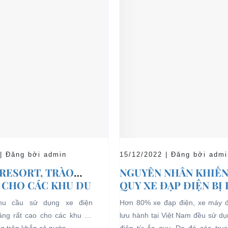
 | Đăng bởi admin
15/12/2022 | Đăng bởi admi
 RESORT, TRÀO
NGUYÊN NHÂN KHIẾN
 CHO CÁC KHU DU
QUY XE ĐẠP ĐIỆN BỊ
HĨ DƯỠNG.
nhu cầu sử dụng xe điện
Hơn 80% xe đạp điện, xe máy 
tăng rất cao cho các khu du
lưu hành tại Việt Nam đều sử d
ng trên khắp cả nước.
điện từ ắc quy. Do đó các trục 