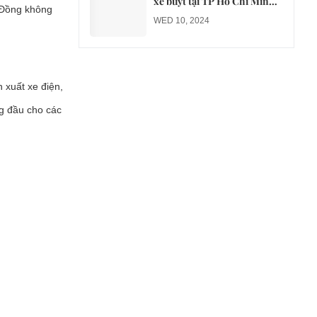
xe buýt tại TP Hồ Chí Minh
m Đồng không
sang xe điện từ năm 2026
WED 10, 2024
n xuất xe điện,
ng đầu cho các