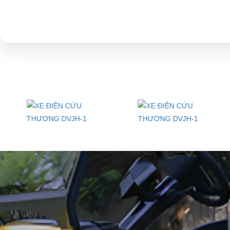
LIÊN HỆ CÔNG TY:
Cô
Địa chỉ: 845 Quốc Lộ 13, Phường Hiệp Bình Phước, Thành phố Thủ
Điện thoại: 08 68 100 260
E-mail:
phuhuynhkd@gmail.com
Website:
xediendulich.com
Website:
phutungxegolf.com