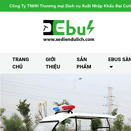
Công Ty TNHH Thương mại Dịch vụ Xuất Nhập Khẩu Đại Cư
TRANG
GIỚI
SẢN
EBUS SÂ
CHỦ
THIỆU
PHẨM