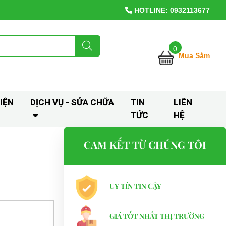
HOTLINE: 0932113677
0
Mua Sắm
IỆN
DỊCH VỤ - SỬA CHỮA
TIN
LIÊN
TỨC
HỆ
CAM KẾT TỪ CHÚNG TÔI
UY TÍN TIN CẬY
GIÁ TỐT NHẤT THỊ TRƯỜNG