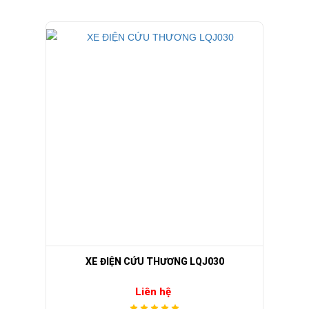
 phân phối các dòng xe điện chở khách nhiều chỗ ngồi cho resort, khu
 đó, công ty này còn hỗ trợ các dịch vụ như bảo trì, bảo dưỡng và s
XE ĐIỆN CỨU THƯƠNG LQJ030
i mới và sang trọng nhất với giá cả ưu đãi nhất.
Liên hệ