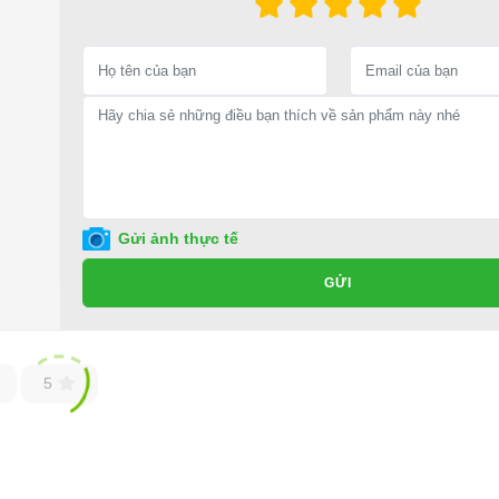
Gửi ảnh thực tế
GỬI
5