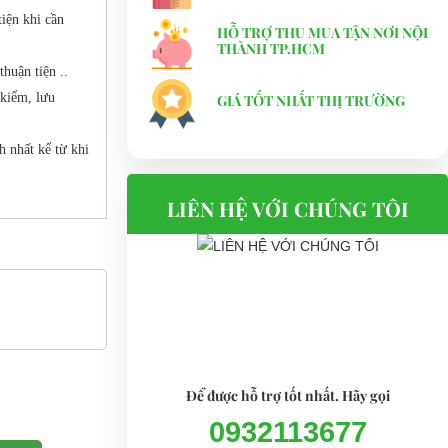
iện khi cần
HỖ TRỢ THU MUA TẬN NƠI NỘI
THÀNH TP.HCM
huận tiện ..
 kiểm, lưu
GIÁ TỐT NHẤT THỊ TRƯỜNG
h nhất kể từ khi
LIÊN HỆ VỚI CHÚNG TÔI
Để được hỗ trợ tốt nhất. Hãy gọi
0932113677