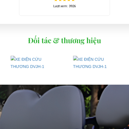
ng ty TNHH TM DV XNK Đại Cường
Lượt xem: 3926
 Đức, TP.HCM
Đối tác & thương hiệu