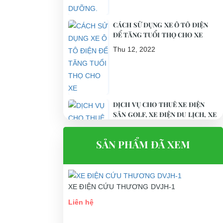
CÁCH SỬ DỤNG XE Ô TÔ ĐIỆN
ĐỂ TĂNG TUỔI THỌ CHO XE
Thu 12, 2022
DỊCH VỤ CHO THUÊ XE ĐIỆN
SÂN GOLF, XE ĐIỆN DU LỊCH, XE
BUGGY
Thu 12, 2022
SẢN PHẨM ĐÃ XEM
m có xuất xứ,
XE ĐIỆN CỨU THƯƠNG DVJH-1
 của công ty
Liên hệ