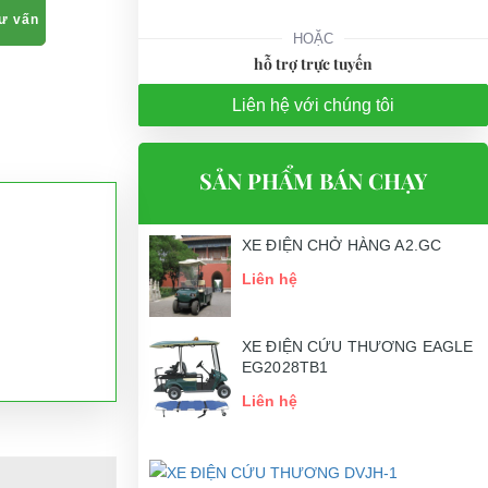
tư vấn
HOẶC
hỗ trợ trực tuyến
Liên hệ với chúng tôi
SẢN PHẨM BÁN CHẠY
XE ĐIỆN CHỞ HÀNG A2.GC
Liên hệ
XE ĐIỆN CỨU THƯƠNG EAGLE
EG2028TB1
Liên hệ