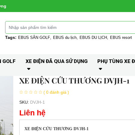
ờng
Tags:
EBUS SÂN GOLF
EBUS du lịch
EBUS DU LỊCH
EBUS resort
N GOLF
XE ĐIỆN ĐÃ QUA SỬ DỤNG
PHỤ TÙNG XE Đ
XE ĐIỆN CỨU THƯƠNG DVJH-1
( 0 đánh giá )
SKU:
DVJH-1
Liên hệ
XE ĐIỆN CỨU THƯƠNG DVJH-1