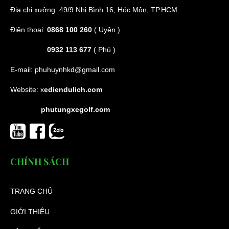
Địa chỉ xưởng: 49/9 Nhị Bình 16, Hóc Môn, TP.HCM
Điện thoại:
0868 100 260
( Uyên )
0932 113 677
( Phú )
E-mail:
phuhuynhkd@gmail.com
Website:
x
ediendulich.com
phutungxegolf.com
CHÍNH SÁCH
TRANG CHỦ
GIỚI THIỆU