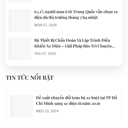
63,1% người mua ô tô Trung Quốc vẫn chọn xe
điện dù thị trường tháng 7 hạ nhiệt
MON 07, 2026
Bộ Thiết Bị Chẩn Đoán Và Lập Trình Điều
Khiển Xe Điện – Giải Pháp Bảo Trì Chuyên
Nghiệp
THU 07, 2026
Công an xác minh vụ tài xế xe điện du lịch gây
gổ khi đón du khách ở Quy Nhơn
TIN TỨC NỔI BẬT
MON 07, 2026
Đề xuất chuyển đổi toàn bộ xe buýt tại TP Hồ
Chí Minh sang xe điện từ năm 2026
WED 10, 2024