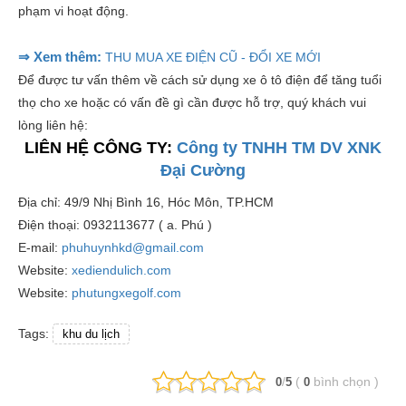
phạm vi hoạt động.
⇒ Xem thêm:
THU MUA XE ĐIỆN CŨ - ĐỔI XE MỚI
Để được tư vấn thêm về cách sử dụng xe ô tô điện để tăng tuổi
thọ cho xe hoặc có vấn đề gì cần được hỗ trợ, quý khách vui
lòng liên hệ:
LIÊN HỆ CÔNG TY:
Công ty TNHH TM DV XNK
Đại Cường
Địa chỉ: 49/9 Nhị Bình 16, Hóc Môn, TP.HCM
Điện thoại: 0932113677 ( a. Phú )
E-mail:
phuhuynhkd@gmail.com
Website:
xediendulich.com
Website:
phutungxegolf.com
Tags:
khu du lịch
/
(
bình chọn
)
0
5
0