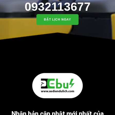
0932113677
ĐẶT LỊCH NGAY
Nhận bản cập nhật mới nhất của