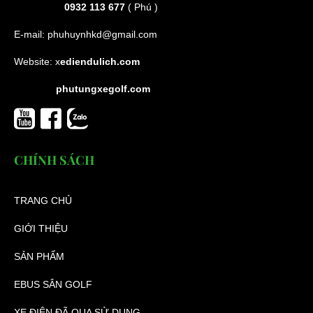
0932 113 677
( Phú )
E-mail:
phuhuynhkd@gmail.com
Website:
x
ediendulich.com
phutungxegolf.com
CHÍNH SÁCH
TRANG CHỦ
GIỚI THIỆU
SẢN PHẨM
EBUS SÂN GOLF
XE ĐIỆN ĐÃ QUA SỬ DỤNG