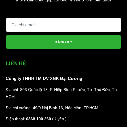
Mọi ý kiến đóng góp vui lòng liên hệ ở form bên dưới
ĐĂNG KÝ
LIÊN HỆ
Công ty TNHH TM DV XNK Đại Cường
Địa chỉ: 803 Quốc lộ 13, P. Hiệp Bình Phước, Tp. Thủ Đức, Tp.
HCM
Địa chỉ xưởng: 49/9 Nhị Bình 16, Hóc Môn, TP.HCM
Điện thoại:
0868 100 260
( Uyên )