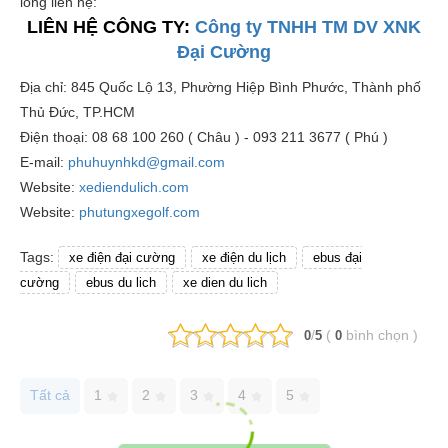
lòng liên hệ:
LIÊN HỆ CÔNG TY:
Công ty TNHH TM DV XNK
Đại Cường
Địa chỉ: 845 Quốc Lộ 13, Phường Hiệp Bình Phước, Thành phố
Thủ Đức, TP.HCM
Điện thoại: 08 68 100 260 ( Châu ) - 093 211 3677 ( Phú )
E-mail:
phuhuynhkd@gmail.com
Website:
xediendulich.com
Website:
phutungxegolf.com
Tags:
xe điện đại cường
xe điện du lịch
ebus đại
cường
ebus du lich
xe dien du lich
/
(
bình chọn
)
0
5
0
Tất cả
1
2
3
4
5