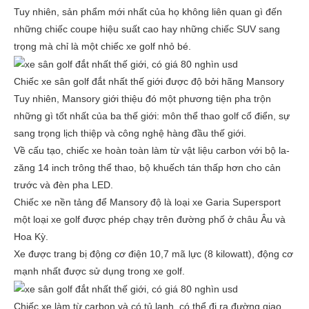
Tuy nhiên, sản phẩm mới nhất của họ không liên quan gì đến
những chiếc coupe hiệu suất cao hay những chiếc SUV sang
trọng mà chỉ là một chiếc xe golf nhỏ bé.
Chiếc xe sân golf đắt nhất thế giới được độ bởi hãng Mansory
Tuy nhiên, Mansory giới thiệu đó một phương tiện pha trộn
những gì tốt nhất của ba thế giới: môn thể thao golf cổ điển, sự
sang trọng lịch thiệp và công nghệ hàng đầu thế giới.
Về cấu tạo, chiếc xe hoàn toàn làm từ vật liệu carbon với bộ la-
zăng 14 inch trông thể thao, bộ khuếch tán thấp hơn cho cản
trước và đèn pha LED.
Chiếc xe nền tảng để Mansory độ là loại xe Garia Supersport
một loại xe golf được phép chạy trên đường phố ở châu Âu và
Hoa Kỳ.
Xe được trang bị động cơ điện 10,7 mã lực (8 kilowatt), động cơ
mạnh nhất được sử dụng trong xe golf.
Chiếc xe làm từ carbon và có tủ lạnh, có thể đi ra đường giao