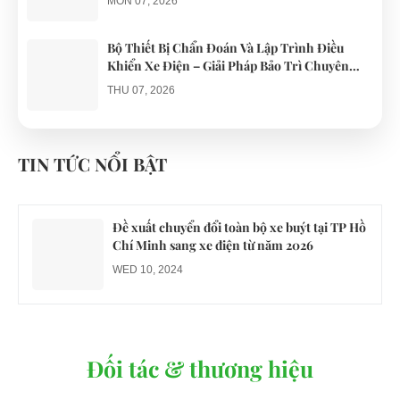
MON 07, 2026
Bộ Thiết Bị Chẩn Đoán Và Lập Trình Điều
Khiển Xe Điện – Giải Pháp Bảo Trì Chuyên
Nghiệp
THU 07, 2026
Công an xác minh vụ tài xế xe điện du lịch gây
gổ khi đón du khách ở Quy Nhơn
TIN TỨC NỔI BẬT
MON 07, 2026
Đề xuất chuyển đổi toàn bộ xe buýt tại TP Hồ
Chí Minh sang xe điện từ năm 2026
WED 10, 2024
Đối tác & thương hiệu