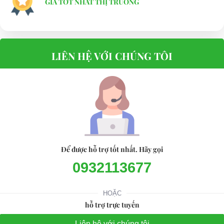
GIÁ TỐT NHẤT THỊ TRƯỜNG
LIÊN HỆ VỚI CHÚNG TÔI
Để được hỗ trợ tốt nhất. Hãy gọi
0932113677
HOẶC
hỗ trợ trực tuyến
Liên hệ với chúng tôi