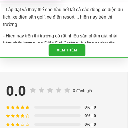
- Lắp đặt và thay thế cho hầu hết tất cả các dòng xe điện du
lịch, xe điện sân golf, xe điện resort,... hiện nay trên thị
trường
- Hiện nay trên thị trường có rất nhiều sản phẩm giả nhái,
kém chất lượng. Xe Điện Đại Cường là công ty chuyên
nhập khẩu các loại xe điện và phụ tùng xe điện trực tiếp tại
XEM THÊM
nhà máy sản xuất đảm bảo chất lượng và có giấy tờ được
cấp phép.
- Chúng tôi còn hỗ trợ kiểm tra bảo dưỡng, bảo trì và sửa
chữa tận nơi
0.0
0 đánh giá
- Hỗ trợ giải đáp các vấn đề liên quan đến xe điện miễn phí
- Chuyên phụ tùng, phụ kiện - thiết bị dành cho xe điện.
0%
| 0
0%
| 0
- Dịch vụ sửa chữa, thay thế phụ tùng, phụ kiện - thiết bị cho
0%
| 0
xe ô tô điện.