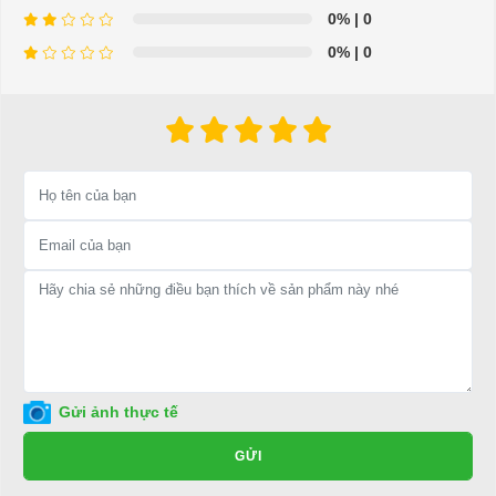
0%
| 0
=>Liên hệ với chúng tôi để yêu cầu cung cấp, sửa chữa,
0%
| 0
thay thế phụ tùng, phụ kiện - thiết bị cho xe điện. Giá thành
cạnh tranh, tay nghề thợ chuyên nghiệp, nhanh chóng.
Hân hạnh được phục vụ mọi người
Để được tư vấn thêm về cách sử dụng xe ô tô điện để tăng tuổi thọ
cho xe hoặc có vấn đề gì cần được hỗ trợ, quý khách vui lòng liên
hệ:
LIÊN HỆ CÔNG TY:
Công ty TNHH TM DV XNK
Đại Cường
Địa chỉ: 49/9 Nhị Bình 16, Hóc Môn, TP.HCM
Điện thoại: 0932113677
Gửi ảnh thực tế
E-mail:
phuhuynhkd@gmail.com
GỬI
Website:
xediendulich.com