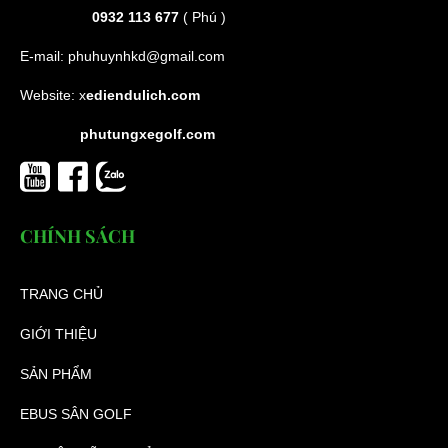
0932 113 677
( Phú )
E-mail:
phuhuynhkd@gmail.com
Website:
x
ediendulich.com
phutungxegolf.com
CHÍNH SÁCH
TRANG CHỦ
GIỚI THIỆU
SẢN PHẨM
EBUS SÂN GOLF