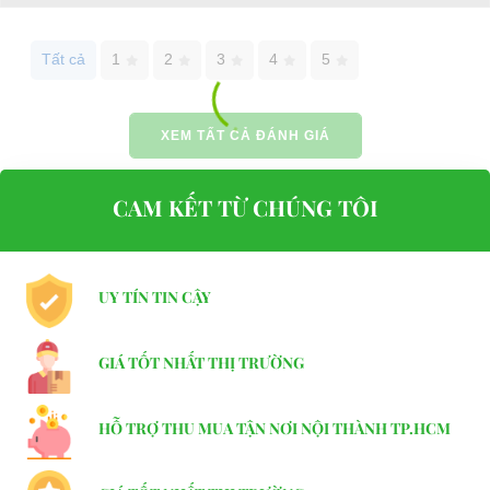
Website:
phutungxegolf.com
Tất cả
1
2
3
4
5
XEM TẤT CẢ ĐÁNH GIÁ
CAM KẾT TỪ CHÚNG TÔI
UY TÍN TIN CẬY
GIÁ TỐT NHẤT THỊ TRƯỜNG
HỖ TRỢ THU MUA TẬN NƠI NỘI THÀNH TP.HCM