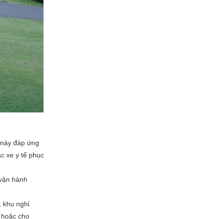
 này đáp ứng
c xe y tế phục
 vận hành
, khu nghỉ
c hoặc cho