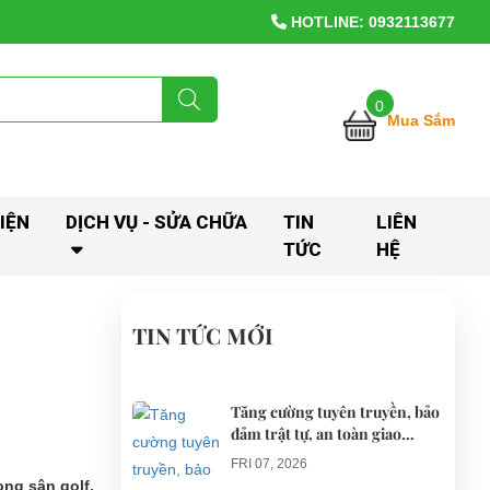
HOTLINE: 0932113677
0
Mua Sắm
IỆN
DỊCH VỤ - SỬA CHỮA
TIN
LIÊN
TỨC
HỆ
TIN TỨC MỚI
Tăng cường tuyên truyền, bảo
đảm trật tự, an toàn giao
thông khi thí điểm xe điện 4
FRI 07, 2026
bánh phục vụ du lịch
ng sân golf,