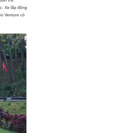
uần tra.
ốc. Xe lắp động
Go Venture có