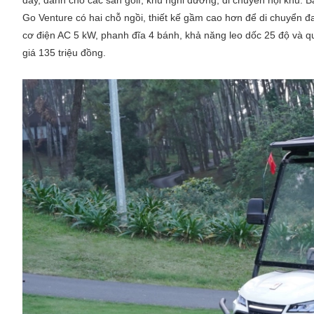
đầy, dành cho các sân golf, khu nghỉ dưỡng, di chuyển nội khu. Bả
Go Venture có hai chỗ ngồi, thiết kế gầm cao hơn để di chuyển đa
cơ điện AC 5 kW, phanh đĩa 4 bánh, khả năng leo dốc 25 độ và 
giá 135 triệu đồng.