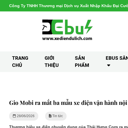
Công Ty TNHH Thương mại Dịch vụ Xuất Nhập Khẩu Đại Cư
TRANG
GIỚI
SẢN
EBUS SÂ
CHỦ
THIỆU
PHẨM
Gio Mobi ra mắt ba mẫu xe điện vận hành nội
28/06/2026
Tin tức
Thương hiệu xe điện chuyên dụng của Thái Hưng Corp ra mắt