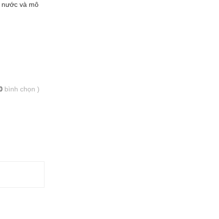
ng nước và mô
bình chọn
)
0