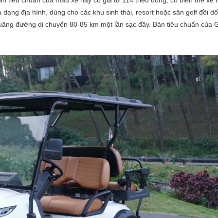
n tiêu chuẩn của mẫu xe này có giá từ 114 triệu đồng, có biến thể xe t
 dạng địa hình, dùng cho các khu sinh thái, resort hoặc sân golf đồi d
quãng đường di chuyển 80-85 km một lần sạc đầy. Bản tiêu chuẩn của 