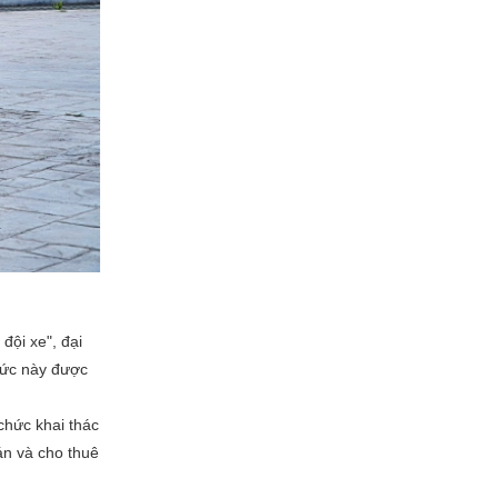
đội xe", đại
thức này được
chức khai thác
án và cho thuê