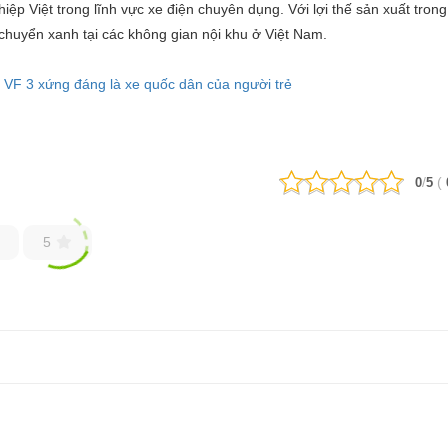
iệp Việt trong lĩnh vực xe điện chuyên dụng. Với lợi thế sản xuất tro
 chuyển xanh tại các không gian nội khu ở Việt Nam.
t VF 3 xứng đáng là xe quốc dân của người trẻ
/
(
0
5
5