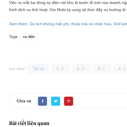
Việc ra mắt ba dòng xe điện nội khu là bước đi mới của doanh ngh
hình dịch vụ linh hoạt, Gio Mobi kỳ vọng sẽ thúc đẩy xu hướng di
Xem thêm: Du lịch không mất phí, thoải mái cá nhân hóa, VinFas
Tags:
xe điện
Lọc theo:
Tất cả
1
2
3
4
Chia sẻ
Bài viết liên quan