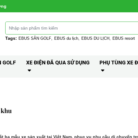
ờng
Tags:
EBUS SÂN GOLF
EBUS du lịch
EBUS DU LỊCH
EBUS resort
N GOLF
XE ĐIỆN ĐÃ QUA SỬ DỤNG
PHỤ TÙNG XE Đ
 khu
 ba mẫu xe sản xuất tại Việt Nam, phục vụ nhu cầu di chuyển tro