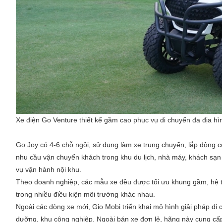
Xe điện Go Venture thiết kế gầm cao phục vụ di chuyển đa địa hì
Go Joy có 4-6 chỗ ngồi, sử dụng làm xe trung chuyển, lắp động
nhu cầu vận chuyển khách trong khu du lịch, nhà máy, khách sạn h
vụ vận hành nội khu.
Theo doanh nghiệp, các mẫu xe đều được tối ưu khung gầm, hệ 
trong nhiều điều kiện môi trường khác nhau.
Ngoài các dòng xe mới, Gio Mobi triển khai mô hình giải pháp di
dưỡng, khu công nghiệp. Ngoài bán xe đơn lẻ, hãng này cung cấp