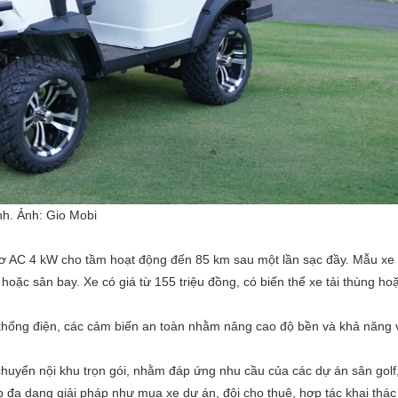
nh. Ảnh:
Gio Mobi
 cơ AC 4 kW cho tầm hoạt động đến 85 km sau một lần sạc đầy. Mẫu xe
oặc sân bay. Xe có giá từ 155 triệu đồng, có biến thể xe tải thùng hoặ
thống điện, các cảm biến an toàn nhằm nâng cao độ bền và khả năng
 chuyển nội khu trọn gói, nhằm đáp ứng nhu cầu của các dự án sân golf
 đa dạng giải pháp như mua xe dự án, đội cho thuê, hợp tác khai thá