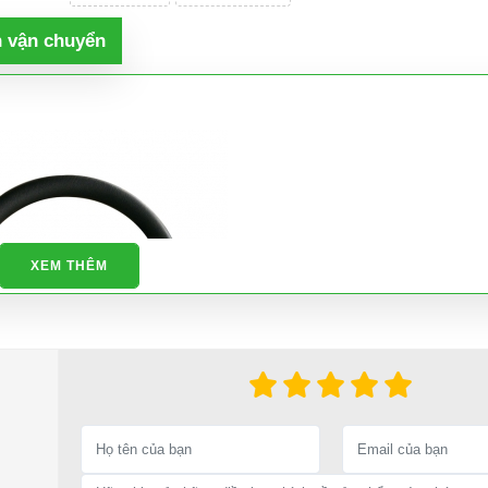
h vận chuyển
XEM THÊM