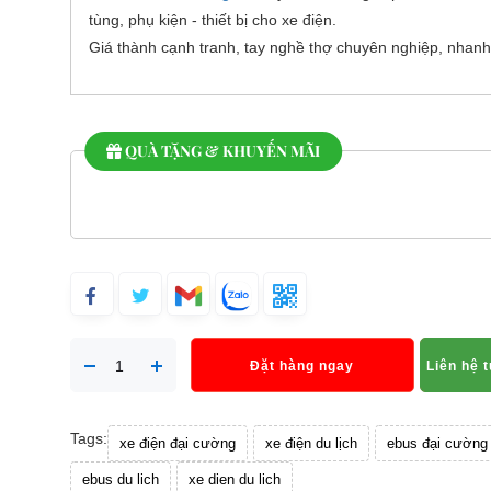
tùng, phụ kiện - thiết bị cho xe điện.
Giá thành cạnh tranh, tay nghề thợ chuyên nghiệp, nhanh
QUÀ TẶNG & KHUYẾN MÃI
Đặt hàng ngay
Liên hệ 
Tags:
xe điện đại cường
xe điện du lịch
ebus đại cường
ebus du lich
xe dien du lich