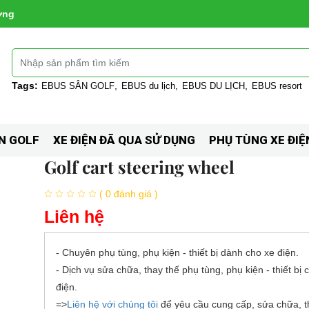
ờng
Tags:
EBUS SÂN GOLF
EBUS du lịch
EBUS DU LỊCH
EBUS resort
N GOLF
XE ĐIỆN ĐÃ QUA SỬ DỤNG
PHỤ TÙNG XE ĐIỆ
Golf cart steering wheel
( 0 đánh giá )
Liên hệ
- Chuyên phụ tùng, phụ kiện - thiết bị dành cho xe điện.
- Dịch vụ sửa chữa, thay thế phụ tùng, phụ kiện - thiết bị 
điện.
=>
Liên hệ với chúng tôi
để yêu cầu cung cấp, sửa chữa, t