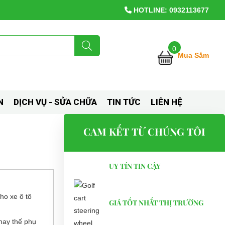
HOTLINE: 0932113677
0
Mua Sắm
N
DỊCH VỤ - SỬA CHỮA
TIN TỨC
LIÊN HỆ
CAM KẾT TỪ CHÚNG TÔI
UY TÍN TIN CẬY
cho xe ô tô
GIÁ TỐT NHẤT THỊ TRƯỜNG
hay thế phụ