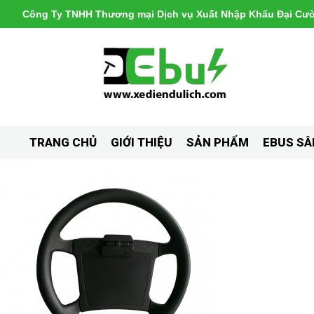
Công Ty TNHH Thương mại Dịch vụ Xuất Nhập Khẩu Đại Cư
TRANG CHỦ
GIỚI THIỆU
SẢN PHẨM
EBUS SÂ