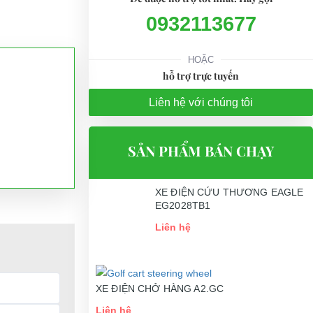
Để được hỗ trợ tốt nhất. Hãy gọi
0932113677
HOẶC
hỗ trợ trực tuyến
Liên hệ với chúng tôi
SẢN PHẨM BÁN CHẠY
XE ĐIỆN CỨU THƯƠNG EAGLE
EG2028TB1
Liên hệ
XE ĐIỆN CHỞ HÀNG A2.GC