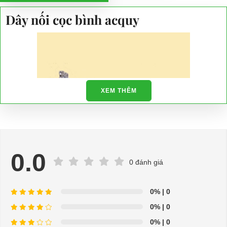
Dây nối cọc bình acquy
XEM THÊM
0.0
0 đánh giá
0%
| 0
⇒ Xem thêm:
Bạn nên chọn mua Xe điện sân golf chất lượng giá
0%
| 0
tốt ở đâu?
0%
| 0