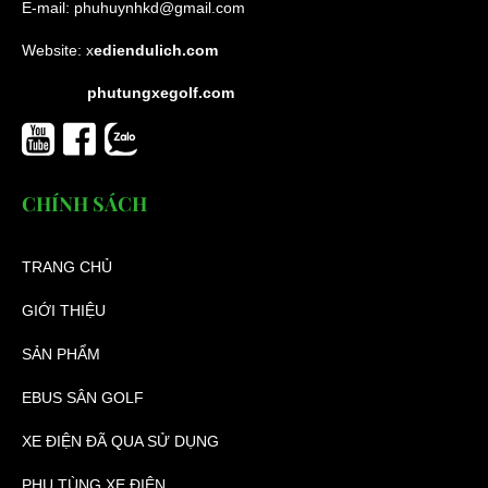
E-mail:
phuhuynhkd@gmail.com
Website:
x
ediendulich.com
phutungxegolf.com
CHÍNH SÁCH
TRANG CHỦ
GIỚI THIỆU
SẢN PHẨM
EBUS SÂN GOLF
XE ĐIỆN ĐÃ QUA SỬ DỤNG
PHỤ TÙNG XE ĐIỆN