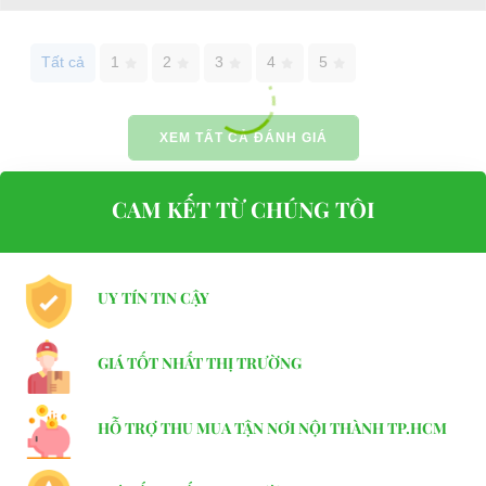
Tất cả
1
2
3
4
5
XEM TẤT CẢ ĐÁNH GIÁ
CAM KẾT TỪ CHÚNG TÔI
UY TÍN TIN CẬY
GIÁ TỐT NHẤT THỊ TRƯỜNG
HỖ TRỢ THU MUA TẬN NƠI NỘI THÀNH TP.HCM