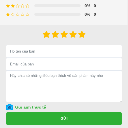
Để được tư vấn thêm về cách sử dụng xe ô tô điện để tăng tuổi thọ
0%
| 0
cho xe hoặc có vấn đề gì cần được hỗ trợ, quý khách vui lòng liên
0%
| 0
hệ:
LIÊN HỆ CÔNG TY:
Công ty TNHH TM DV XNK
Đại Cường
Địa chỉ: 845 Quốc Lộ 13, Phường Hiệp Bình Phước, Thành phố
Thủ Đức, TP.HCM
Điện thoại: 08 68 100 260 ( Châu ) - 093 211 3677 ( Phú )
E-mail:
phuhuynhkd@gmail.com
Website:
xediendulich.com
Website:
phutungxegolf.com
Gửi ảnh thực tế
GỬI