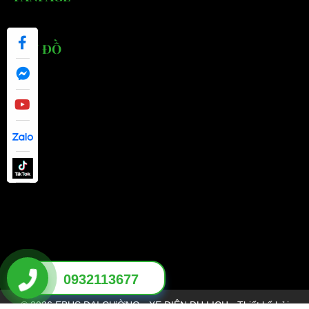
BẢN ĐỒ
0932113677
© 2026 EBUS ĐẠI CƯỜNG - XE ĐIỆN DU LỊCH - Thiết kế bởi