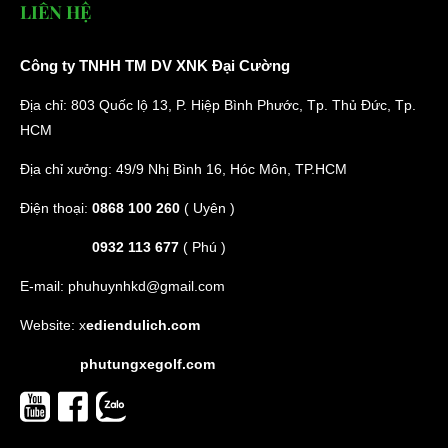
LIÊN HỆ
Công ty TNHH TM DV XNK Đại Cường
Địa chỉ: 803 Quốc lộ 13, P. Hiệp Bình Phước, Tp. Thủ Đức, Tp.
HCM
Địa chỉ xưởng: 49/9 Nhị Bình 16, Hóc Môn, TP.HCM
Điện thoại:
0868 100 260
( Uyên )
0932 113 677
( Phú )
E-mail:
phuhuynhkd@gmail.com
Website:
x
ediendulich.com
phutungxegolf.com