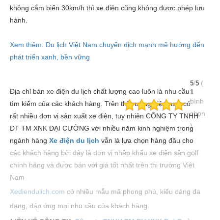
không cắm biển 30km/h thì xe điện cũng không được phép lưu
hành.
Xem thêm: Du lịch Việt Nam chuyển dịch mạnh mẽ hướng đến
phát triển xanh, bền vững
/
(
5
5
Địa chỉ bán xe điện du lịch chất lượng cao luôn là nhu cầu
1
bình
tìm kiếm của các khách hàng. Trên thị trường hiện nay, có
chọn
rất nhiều đơn vị sản xuất xe điện, tuy nhiên CÔNG TY TNHH
)
ĐT TM XNK ĐẠI CƯỜNG với nhiều năm kinh nghiệm trong
ngành hàng
X
e điện du lịch
vẫn là lựa chọn hàng đầu cho
các khách hàng bởi đây là đơn vị nhập khẩu xe điện sân golf
chính hãng và được bán với giá tốt nhất trên thị trường Việt
Nam
Xediendulich.com
có nhiều mẫu mã phong phú, kiểu dáng đa
dạng, đáp ứng mọi nhu cầu của khách hàng.