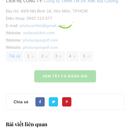
LIÊN HỆ CÔNG TY:
Công ty TNHH TM DV XNK Đại Cường
Địa chỉ: 49/9 Nhị Bình 16, Hóc Môn, TP.HCM
Điện thoại: 0932 113 677
E-mail:
phuhuynhkd@gmail.com
Website:
xediendulich.com
Website:
phutungxegolf.com
Website:
phutungxegolf.com
Tất cả
1
2
3
4
5
XEM TẤT CẢ ĐÁNH GIÁ
Chia sẻ
Bài viết liên quan