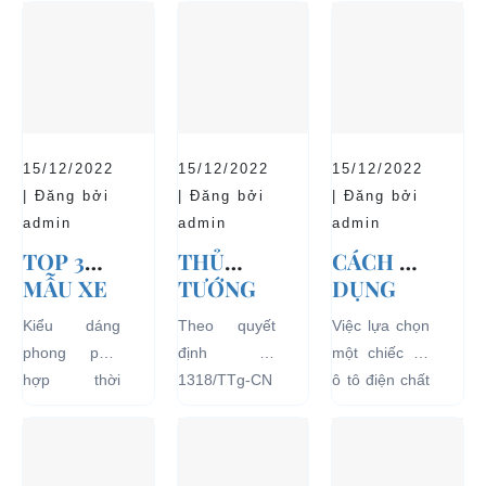
15/12/2022
15/12/2022
15/12/2022
| Đăng bởi
| Đăng bởi
| Đăng bởi
admin
admin
admin
TOP 3
THỦ
CÁCH SỬ
MẪU XE
TƯỚNG
DỤNG
Ô TÔ
CHÍNH
XE Ô TÔ
Kiểu dáng
Theo quyết
Việc lựa chọn
ĐIỆN
PHỦ
ĐIỆN ĐỂ
phong phú,
định số
một chiếc xe
THỊNH
ĐỒNG Ý
TĂNG
hợp thời
1318/TTg-CN
ô tô điện chất
HÀNH VÀ
THÍ
TUỔI
trang, dễ
ngày
lượng tốt
BÁN
ĐIỂM XE
THỌ
dàng sử dụng
27/09/2018,
ngay từ đầu
CHẠY
ĐIỆN 04
CHO XE
mà thân thiện
Thủ tướng
sẽ mang lại
NHẤT
BÁNH