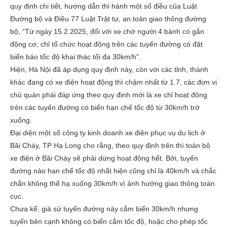
quy định chi tiết, hướng dẫn thi hành một số điều của Luật
Đường bộ và Điều 77 Luật Trật tự, an toàn giao thông đường
bộ, “Từ ngày 15.2.2025, đối với xe chở người 4 bánh có gắn
động cơ, chỉ tổ chức hoạt động trên các tuyến đường có đặt
biển báo tốc độ khai thác tối đa 30km/h".
Hiện, Hà Nội đã áp dụng quy định này, còn với các tỉnh, thành
khác đang có xe điện hoạt động thì chậm nhất từ 1.7, các đơn vị
chủ quản phải đáp ứng theo quy định mới là xe chỉ hoạt động
trên các tuyến đường có biển hạn chế tốc độ từ 30km/h trở
xuống.
Đại diện một số công ty kinh doanh xe điện phục vụ du lịch ở
Bãi Cháy, TP Hạ Long cho rằng, theo quy định trên thì toàn bộ
xe điện ở Bãi Cháy sẽ phải dừng hoạt động hết. Bởi, tuyến
đường nào hạn chế tốc độ nhất hiện cũng chỉ là 40km/h và chắc
chắn không thể hạ xuống 30km/h vì ảnh hưởng giao thông toàn
cục.
Chưa kể, giả sử tuyến đường này cắm biển 30km/h nhưng
tuyến bên cạnh không có biển cắm tốc độ, hoặc cho phép tốc