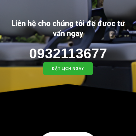
Liên hệ cho chúng tôi để được tư
vấn ngay
0932113677
ĐẶT LỊCH NGAY