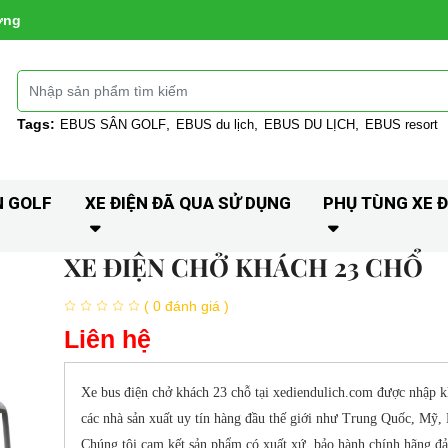
ờng
Tags:
EBUS SÂN GOLF
EBUS du lịch
EBUS DU LỊCH
EBUS resort
N GOLF
XE ĐIỆN ĐÃ QUA SỬ DỤNG
PHỤ TÙNG XE Đ
XE ĐIỆN CHỞ KHÁCH 23 CHỔ
( 0 đánh giá )
Liên hệ
Xe bus điện chở khách 23 chỗ tại xediendulich.com được nhập kh
các nhà sản xuất uy tín hàng đầu thế giới như Trung Quốc, Mỹ
Chúng tôi cam kết sản phẩm có xuất xứ, bảo hành chính hãng đ