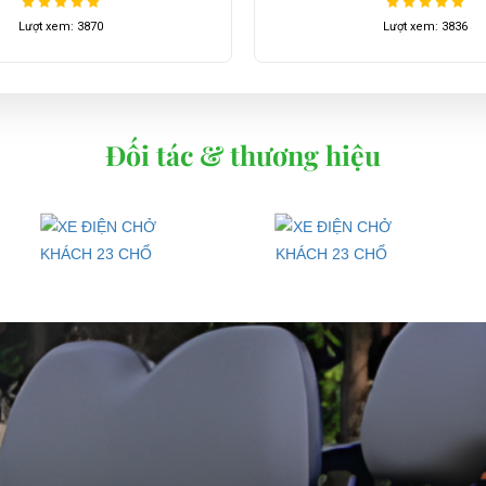
 lưu hành…
Lượt xem: 3836
Lượt xem: 3975
ể từ khi đặt hàng.
Đối tác & thương hiệu
ốt ở đâu?
ho xe hoặc có vấn đề gì cần được hỗ trợ, quý khách vui lòng liên hệ:
ng ty TNHH TM DV XNK Đại Cường
 Đức, TP.HCM