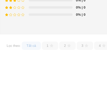
0%
| 0
0%
| 0
0%
| 0
Lọc theo:
Tất cả
1
2
3
4
Xe điện chở khách 23 chỗ tại
xediendulich.com
được nhập khẩu trực tiếp từ