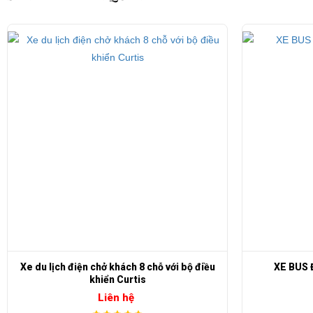
Max.Speed / Tốc độ nhanh nhất
Charging time / Thời gian sạc
Weight / Trọng lượng xe
L x W x H
Công ty chúng tôi chuyên cung cấp và cho thuê các loại xe bus điện chở kh
tốt nhất với giá rẻ nhất.
- Xe điện bus chở khách kiểu dáng đẹp, hiện đại, lịch sự và sang trọ
XE BUS ĐIỆN CỔ LVTONG LT A6.FA
XE ĐIỆN HO
- Giá cả cạnh tranh, thủ tục mua bán nhanh chóng, đơn giản, thuận ti
Liên hệ