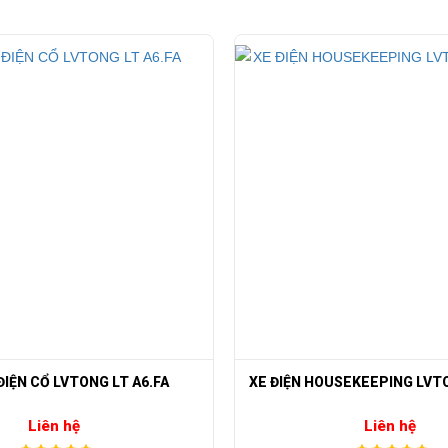
25 Km/h
8~10h
2130 kg
560 x 210 x 221 cm
ách cho toàn quốc. Chúng tôi cam kết mang lại cho khách hàng sản phẩm xe bus
ng.
USEKEEPING LVTONG LT A2.GC
XE ĐIỆN CHẠY RESORT HDK D
ện ..
Liên hệ
Liên hệ