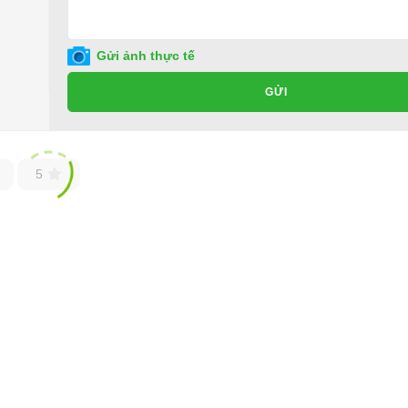
Gửi ảnh thực tế
GỬI
5
 các nhà sản xuất uy tín hàng đầu thế giới như Trung Quốc, Mỹ, Hàn Quốc,…C