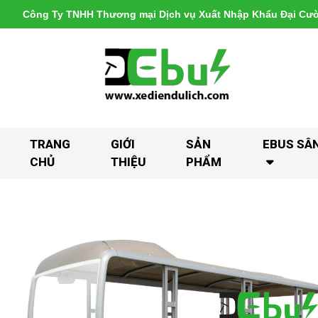
Công Ty TNHH Thương mại Dịch vụ Xuất Nhập Khẩu Đại Cư
TRANG
GIỚI
SẢN
EBUS SÂ
CHỦ
THIỆU
PHẨM