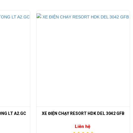
 điện chở khách
EL 3042 GFB
XE BUS ĐIỆN CỔ 8 CHỖ LVTONG LT S8.FA
Liên hệ