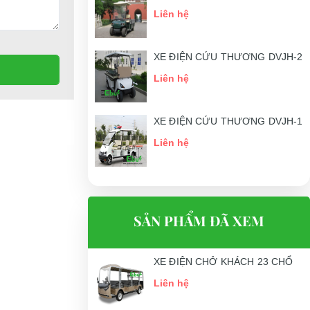
Liên hệ
XE ĐIỆN CỨU THƯƠNG DVJH-2
Liên hệ
XE ĐIỆN CỨU THƯƠNG DVJH-1
Liên hệ
SẢN PHẨM ĐÃ XEM
XE ĐIỆN CHỞ KHÁCH 23 CHỔ
Liên hệ
húng tôi cam kết