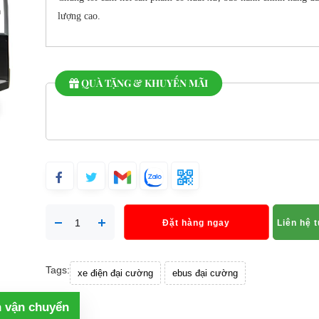
lượng cao.
QUÀ TẶNG & KHUYẾN MÃI
Đặt hàng ngay
Liên hệ 
Tags:
xe điện đại cường
ebus đại cường
h vận chuyển