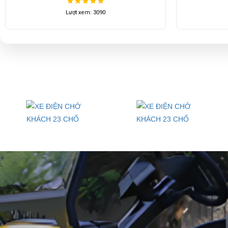
- Tư vấn miễn phí, hỗ trợ các thủ tục mua xe, đăng ký, đăng kiểm,
Lượt xem: 3870
- Cung cấp phụ tùng thay thế chính hiệu trong thời gian nhanh nhất k
⇒ Xem thêm:
Bạn nên chọn mua Xe điện sân golf chất lượng giá t
Để được tư vấn thêm về cách sử dụng xe ô tô điện để tăng tuổi thọ c
LIÊN HỆ CÔNG TY:
Cô
Địa chỉ: 803 Quốc Lộ 13, Phường Hiệp Bình Phước, Thành phố Thủ
Điện thoại: 08 68 100 260
E-mail:
phuhuynhkd@gmail.com
Website:
xediendulich.com
Website:
phutungxegolf.com