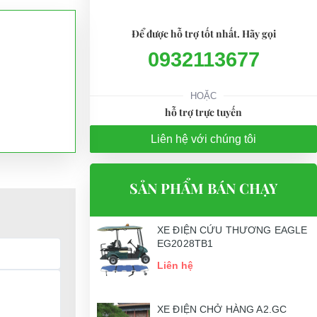
Để được hỗ trợ tốt nhất. Hãy gọi
0932113677
HOẶC
hỗ trợ trực tuyến
Liên hệ với chúng tôi
SẢN PHẨM BÁN CHẠY
XE ĐIỆN CỨU THƯƠNG EAGLE
EG2028TB1
Liên hệ
XE ĐIỆN CHỞ HÀNG A2.GC