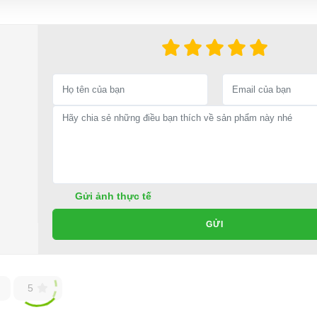
Gửi ảnh thực tế
GỬI
5