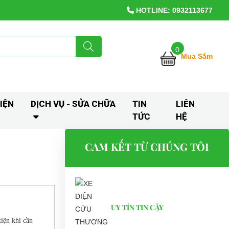
HOTLINE: 0932113677
0
Mua Sắm
IỆN
DỊCH VỤ - SỬA CHỮA
TIN
LIÊN
TỨC
HỆ
CAM KẾT TỪ CHÚNG TÔI
UY TÍN TIN CẬY
iện khi cần