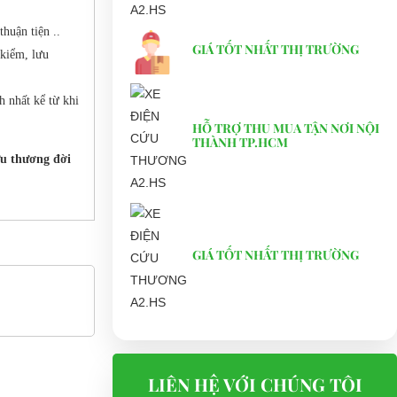
huận tiện ..
GIÁ TỐT NHẤT THỊ TRƯỜNG
 kiểm, lưu
h nhất kể từ khi
HỖ TRỢ THU MUA TẬN NƠI NỘI
THÀNH TP.HCM
ứu thương đời
GIÁ TỐT NHẤT THỊ TRƯỜNG
LIÊN HỆ VỚI CHÚNG TÔI