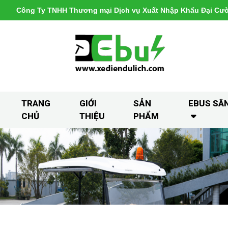
Công Ty TNHH Thương mại Dịch vụ Xuất Nhập Khẩu Đại Cư
TRANG
GIỚI
SẢN
EBUS SÂ
CHỦ
THIỆU
PHẨM