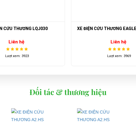
360 Kg
4960 x 1430 x 2000 mm
ỆN CỨU THƯƠNG LQJ030
XE ĐIỆN CỨU THƯƠNG EAGL
Liên hệ
Liên hệ
i mới và sang trọng nhất với giá cả ưu đãi nhất.
Lượt xem: 3923
Lượt xem: 3969
Đối tác & thương hiệu