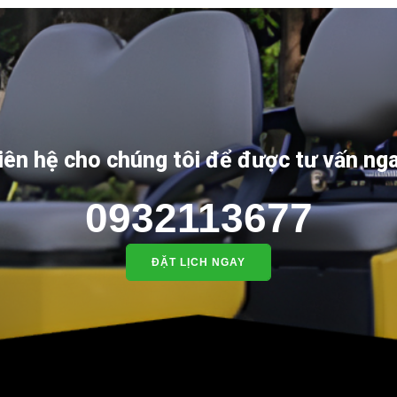
iên hệ cho chúng tôi để được tư vấn ng
0932113677
ĐẶT LỊCH NGAY