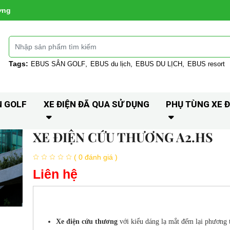
ờng
Tags:
EBUS SÂN GOLF
EBUS du lịch
EBUS DU LỊCH
EBUS resort
N GOLF
XE ĐIỆN ĐÃ QUA SỬ DỤNG
PHỤ TÙNG XE Đ
XE ĐIỆN CỨU THƯƠNG A2.HS
( 0 đánh giá )
Liên hệ
Xe điện cứu thương
với kiểu dáng lạ mắt đếm lại phương t