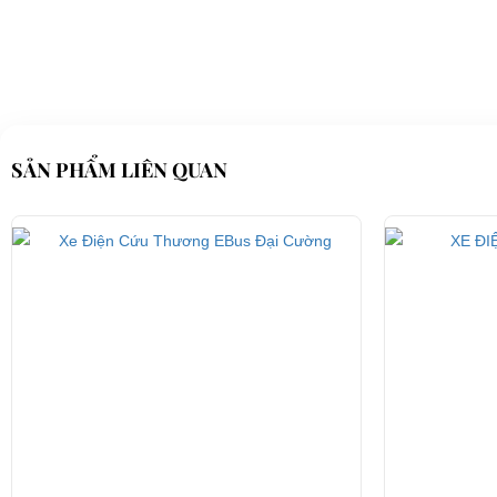
Với đa dạng các kiểu dáng đẹp và thuận tiện để sử dụng trong đời sống khi c
chúng tôi.
Với
Xe điện cứu thương A2.HS
là dòng sản phẩm được
phân phối chính 
Xe điện cứu thương A2.HS được mô tả chi tiết như dưới đây:
SẢN PHẨM LIÊN QUAN
Battery / Acquy
Motor
Voltage / Điện áp
Passenger capacity / Số chỗ ngồi
Range / Quảng đường đi mỗi lần sạc
Climbing Ability / Khả năng leo dốc
Max.Speed / Tốc độ nhanh nhất
Charging time / Thời gian sạc