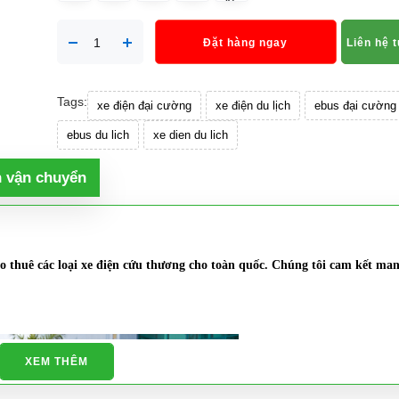
Đặt hàng ngay
Liên hệ 
Tags:
xe điện đại cường
xe điện du lịch
ebus đại cường
ebus du lich
xe dien du lich
h vận chuyển
o thuê các loại
xe điện cứu thương
cho toàn quốc. Chúng tôi cam kết man
XEM THÊM