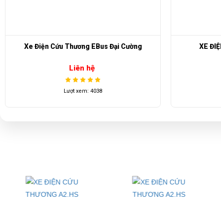
Weight / Trọng lượng xe
L x W x H
Xe Điện Cứu Thương EBus Đại Cường
XE ĐI
Liên hệ
Liên hệ ngay với chúng tôi để sở hữu những chiếc xe điện cứu thương đờ
Lượt xem: 4038