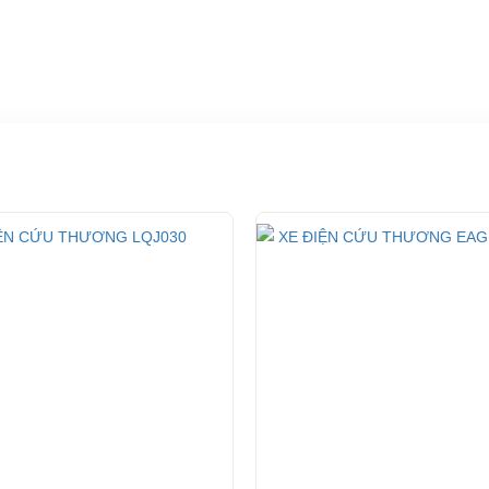
ần thiết.
Xe điện cứu thuong
đang là sản phẩm
uy tín
bán được nhất hiện nay 
hãng
duy nhất tại Việt Nam
.
Lv tong
3.7 KW
48V
2
90-100 Km
25%
45 Km/h
8~10h