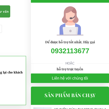
tư vấn
Để được hỗ trợ tốt nhất. Hãy gọi
0932113677
HOẶC
hỗ trợ trực tuyến
g lại cho khách
Liên hệ với chúng tôi
SẢN PHẨM BÁN CHẠY