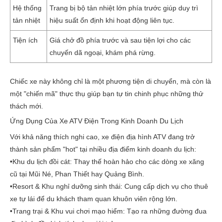
Hệ thống
Trang bị bộ tản nhiệt lớn phía trước giúp duy trì
tản nhiệt
hiệu suất ổn định khi hoạt động liên tục.
Tiện ích
Giá chở đồ phía trước và sau tiện lợi cho các
chuyến dã ngoại, khám phá rừng.
Chiếc xe này không chỉ là một phương tiện di chuyển, mà còn là
một "chiến mã" thực thụ giúp bạn tự tin chinh phục những thử
thách mới.
Ứng Dụng Của Xe ATV Điện Trong Kinh Doanh Du Lịch
Với khả năng thích nghi cao, xe điện địa hình ATV đang trở
thành sản phẩm "hot" tại nhiều địa điểm kinh doanh du lịch:
•
Khu du lịch đồi cát:
Thay thế hoàn hảo cho các dòng xe xăng
cũ tại Mũi Né, Phan Thiết hay Quảng Bình.
•
Resort & Khu nghỉ dưỡng sinh thái:
Cung cấp dịch vụ cho thuê
xe tự lái để du khách tham quan khuôn viên rộng lớn.
•
Trang trại & Khu vui chơi mạo hiểm:
Tạo ra những đường đua