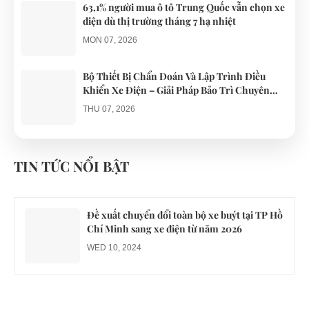
63,1% người mua ô tô Trung Quốc vẫn chọn xe
điện dù thị trường tháng 7 hạ nhiệt
MON 07, 2026
Bộ Thiết Bị Chẩn Đoán Và Lập Trình Điều
Khiển Xe Điện – Giải Pháp Bảo Trì Chuyên
Nghiệp
THU 07, 2026
Công an xác minh vụ tài xế xe điện du lịch gây
gổ khi đón du khách ở Quy Nhơn
TIN TỨC NỔI BẬT
MON 07, 2026
Đề xuất chuyển đổi toàn bộ xe buýt tại TP Hồ
Chí Minh sang xe điện từ năm 2026
WED 10, 2024