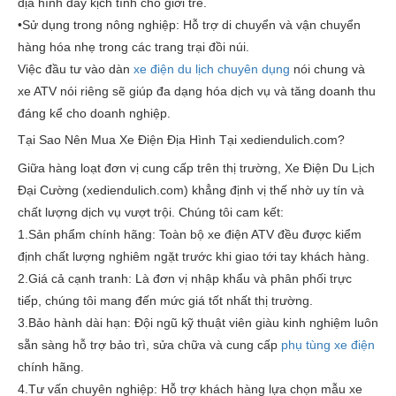
địa hình đầy kịch tính cho giới trẻ.
•
Sử dụng trong nông nghiệp:
Hỗ trợ di chuyển và vận chuyển
hàng hóa nhẹ trong các trang trại đồi núi.
Việc đầu tư vào dàn
xe điện du lịch chuyên dụng
nói chung và
xe ATV nói riêng sẽ giúp đa dạng hóa dịch vụ và tăng doanh thu
đáng kể cho doanh nghiệp.
Tại Sao Nên Mua Xe Điện Địa Hình Tại xediendulich.com?
Giữa hàng loạt đơn vị cung cấp trên thị trường,
Xe Điện Du Lịch
Đại Cường (xediendulich.com)
khẳng định vị thế nhờ uy tín và
chất lượng dịch vụ vượt trội. Chúng tôi cam kết:
1.
Sản phẩm chính hãng:
Toàn bộ xe điện ATV đều được kiểm
định chất lượng nghiêm ngặt trước khi giao tới tay khách hàng.
2.
Giá cả cạnh tranh:
Là đơn vị nhập khẩu và phân phối trực
tiếp, chúng tôi mang đến mức giá tốt nhất thị trường.
3.
Bảo hành dài hạn:
Đội ngũ kỹ thuật viên giàu kinh nghiệm luôn
sẵn sàng hỗ trợ bảo trì, sửa chữa và cung cấp
phụ tùng xe điện
chính hãng.
4.
Tư vấn chuyên nghiệp:
Hỗ trợ khách hàng lựa chọn mẫu xe