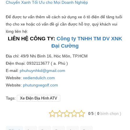
Chuyển Xanh Tối Ưu cho Mọi Doanh Nghiệp
Để được tư vấn thêm về cách sử dụng xe ô tô điện để tăng tuổi
thọ cho xe hoặc có vấn đề gì cần được hỗ trợ, quý khách vui
lòng liên hệ:
LIÊN HỆ CÔNG TY:
Công ty TNHH TM DV XNK
Đại Cường
Địa chỉ: 49/9 Nhị Bình 16, Hóc Môn, TP.HCM
Điện thoại: 0932113677 ( a. Phú )
E-mail:
phuhuynhkd@gmail.com
Website:
xediendulich.com
Website:
phutungxegolf.com
Tags:
Xe Điện Địa Hình ATV
/
(
bình chọn
)
0
5
0