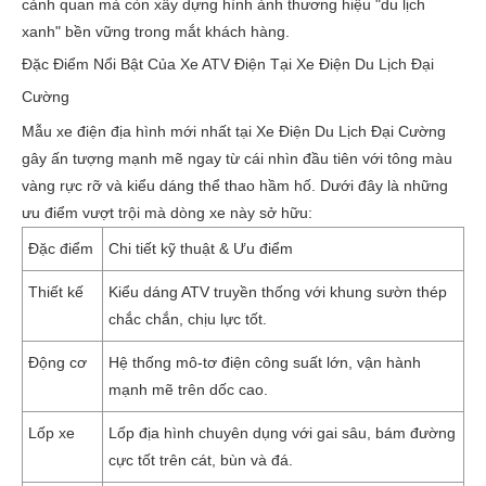
cảnh quan mà còn xây dựng hình ảnh thương hiệu "du lịch
xanh" bền vững trong mắt khách hàng.
Đặc Điểm Nổi Bật Của Xe ATV Điện Tại Xe Điện Du Lịch Đại
Cường
Mẫu xe điện địa hình mới nhất tại Xe Điện Du Lịch Đại Cường
gây ấn tượng mạnh mẽ ngay từ cái nhìn đầu tiên với tông màu
vàng rực rỡ và kiểu dáng thể thao hầm hố. Dưới đây là những
ưu điểm vượt trội mà dòng xe này sở hữu:
Đặc điểm
Chi tiết kỹ thuật & Ưu điểm
Thiết kế
Kiểu dáng ATV truyền thống với khung sườn thép
chắc chắn, chịu lực tốt.
Động cơ
Hệ thống mô-tơ điện công suất lớn, vận hành
mạnh mẽ trên dốc cao.
Lốp xe
Lốp địa hình chuyên dụng với gai sâu, bám đường
cực tốt trên cát, bùn và đá.