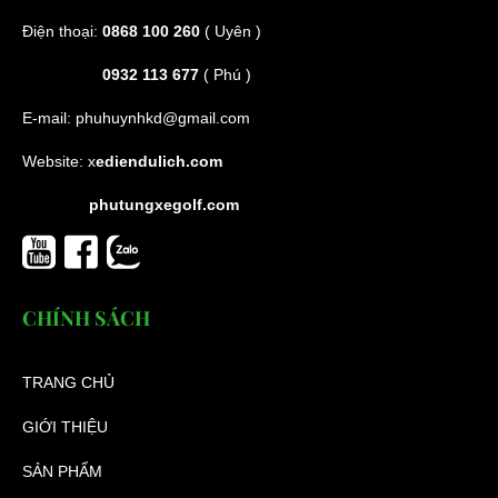
Điện thoại:
0868 100 260
( Uyên )
0932 113 677
( Phú )
E-mail:
phuhuynhkd@gmail.com
Website:
x
ediendulich.com
phutungxegolf.com
CHÍNH SÁCH
TRANG CHỦ
GIỚI THIỆU
SẢN PHẨM