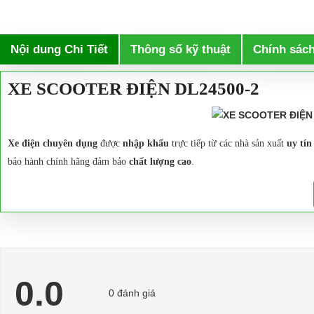
Nội dung Chi Tiết
Thông số kỹ thuật
Chính sác
XE SCOOTER ĐIỆN DL24500-2
Xe điện chuyên dụng
được
nhập khẩu
trực tiếp từ các nhà sản xuất
uy tí
bảo hành chính hãng đảm bảo
chất lượng cao
.
Xe điện chuyên dụng
thuận tiện, phong cách mới lạ và đặc biệt thuận lợi t
Với đa dạng các kiểu dáng đẹp và thuận tiện để sử dụng trong đời sống khi c
chúng tôi.
Với
Xe scooter điện DL24500-2
là dòng sản phẩm được
phân phối chính 
0.0
0 đánh giá
Xe scooter điện DL24500-2 được mô tả chi tiết nh