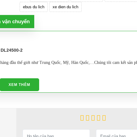
ebus du lich
xe dien du lich
h vận chuyển
n
hàng đầu thế giới như Trung Quốc, Mỹ, Hàn Quốc,…Chúng tôi cam kết sản p
rong cuộc sống của chúng ta hiện nay
XEM THÊM
ần thiết.
Xe điện chuyên dụng
đang là sản phẩm
uy tín
bán chạy nhất hiện nay
hãng
duy nhất tại Việt Nam
.
ư dưới đây: