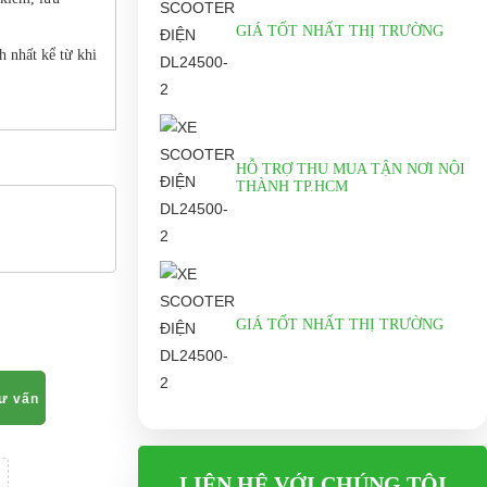
GIÁ TỐT NHẤT THỊ TRƯỜNG
h nhất kể từ khi
HỖ TRỢ THU MUA TẬN NƠI NỘI
THÀNH TP.HCM
GIÁ TỐT NHẤT THỊ TRƯỜNG
tư vấn
LIÊN HỆ VỚI CHÚNG TÔI