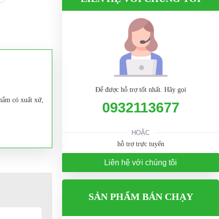
Để được hỗ trợ tốt nhất. Hãy gọi
hẩm có xuất xứ,
0932113677
HOẶC
hỗ trợ trực tuyến
 của công ty
Liên hệ với chúng tôi
SẢN PHẨM BÁN CHẠY