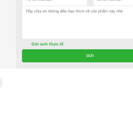
12V45AH*2
500 W
24V
1
Gửi ảnh thực tế
40 Km
GỬI
20%
10 Km/h
8~10h
120 Kg
125*61*128CM
iá tốt ở đâu?
ời mới và sang trọng nhất với giá cả ưu đãi nhất.