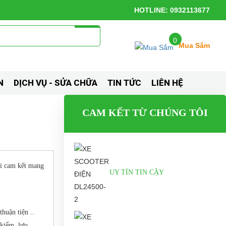
HOTLINE: 0932113677
0
Mua Sắm
N
DỊCH VỤ - SỬA CHỮA
TIN TỨC
LIÊN HỆ
CAM KẾT TỪ CHÚNG TÔI
ôi cam kết mang
UY TÍN TIN CẬY
huận tiện ..
 kiểm, lưu