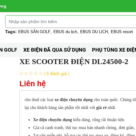
ờng
Tags:
EBUS SÂN GOLF
EBUS du lịch
EBUS DU LỊCH
EBUS resort
N GOLF
XE ĐIỆN ĐÃ QUA SỬ DỤNG
PHỤ TÙNG XE ĐIỆ
XE SCOOTER ĐIỆN DL24500-2
( 0 đánh giá )
Liên hệ
cho thuê các loại
xe điện chuyên dụng
cho toàn quốc. Chúng t
lại cho khách hàng sản phẩm tốt nhất với
giá rẻ
nhất.
Xe điện chuyên dụng
kiểu dáng, rộng rãi thuận tiện.
Giá cả cạnh tranh, thủ tục mua bán nhanh chóng, đơn giản, t
Tư vấn miễn phí, hỗ trợ các thủ tục mua xe, đăng ký, đăng