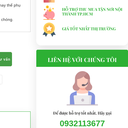
hay thế phụ
HỖ TRỢ THU MUA TẬN NƠI NỘI
THÀNH TP.HCM
 chóng.
GIÁ TỐT NHẤT THỊ TRƯỜNG
LIÊN HỆ VỚI CHÚNG TÔI
tư vấn
Để được hỗ trợ tốt nhất. Hãy gọi
0932113677