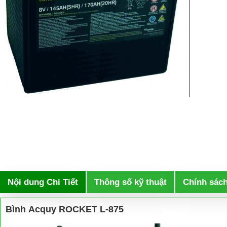
Nội dung Chi Tiết
Thông số kỹ thuật
Chính sác
Bình Acquy ROCKET L-875