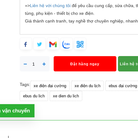
=>
Liên hệ với chúng tôi
để yêu cầu cung cấp, sửa chữa, t
tùng, phụ kiện - thiết bị cho xe điện.
Giá thành cạnh tranh, tay nghề thợ chuyên nghiệp, nhanh
Đặt hàng ngay
Liên hệ 
Tags:
xe điện đại cường
xe điện du lịch
ebus đại cường
ebus du lich
xe dien du lich
h vận chuyển