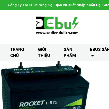
Công Ty TNHH Thương mại Dịch vụ Xuất Nhập Khẩu Đại Cư
TRANG
GIỚI
SẢN
EBUS SÂ
CHỦ
THIỆU
PHẨM