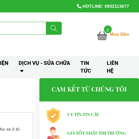
HOTLINE: 0932113677
0
Mua Sắm
IỆN
DỊCH VỤ - SỬA CHỮA
TIN
LIÊN
TỨC
HỆ
CAM KẾT TỪ CHÚNG TÔI
UY TÍN TIN CẬY
cho xe ô tô
GIÁ TỐT NHẤT THỊ TRƯỜNG