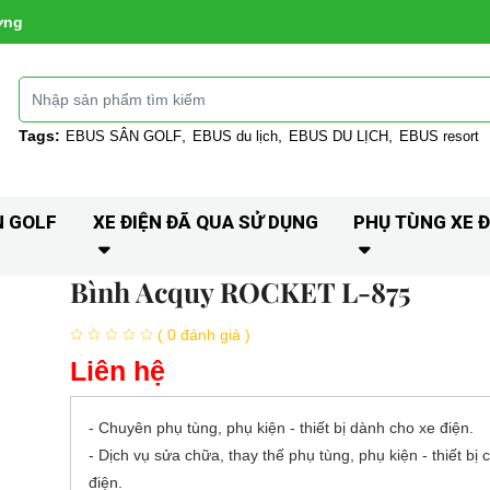
ờng
Tags:
EBUS SÂN GOLF
EBUS du lịch
EBUS DU LỊCH
EBUS resort
N GOLF
XE ĐIỆN ĐÃ QUA SỬ DỤNG
PHỤ TÙNG XE Đ
Bình Acquy ROCKET L-875
( 0 đánh giá )
Liên hệ
- Chuyên phụ tùng, phụ kiện - thiết bị dành cho xe điện.
- Dịch vụ sửa chữa, thay thế phụ tùng, phụ kiện - thiết bị 
điện.