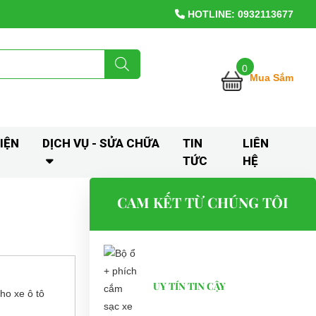
HOTLINE: 0932113677
0
Mua Sắm
IỆN
DỊCH VỤ - SỬA CHỮA
TIN
LIÊN
TỨC
HỆ
CAM KẾT TỪ CHÚNG TÔI
UY TÍN TIN CẬY
cho xe ô tô