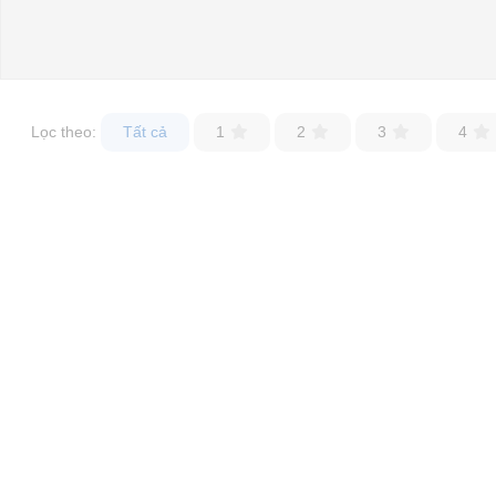
Lọc theo:
Tất cả
1
2
3
4
Thông tin chi tiết bộ ổ + phích cắm sạc xe điện:
Nhiệt độ hoạt động: -30 ℃ ~ + 50 ℃
Dòng điện định mức: 60A
Điện áp định mức: 220V
Chèn lực: 20N ~ 80N
Chu kì sống: ≥ 10000
Mức độ proetction: IP54
Dây: Lọn uốn
Insulaten resistanceis: ≥ 500MΩ
Nội trở làm việc: ≤ 0.5mΩ