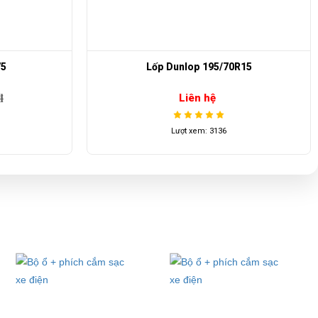
75
Lốp Dunlop 195/70R15
đ
Liên hệ
Lượt xem: 3136