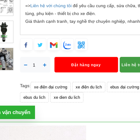
=>
Liên hệ với chúng tôi
để yêu cầu cung cấp, sửa chữa, t
tùng, phụ kiện - thiết bị cho xe điện.
Giá thành cạnh tranh, tay nghề thợ chuyên nghiệp, nhanh
Đặt hàng ngay
Liên hệ 
Tags:
xe điện đại cường
xe điện du lịch
ebus đại cường
ebus du lich
xe dien du lich
h vận chuyển