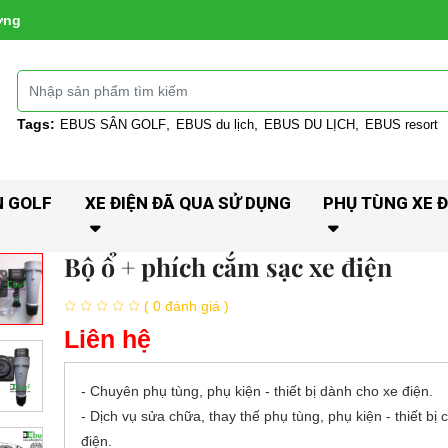
ờng
Tags:
EBUS SÂN GOLF
EBUS du lịch
EBUS DU LỊCH
EBUS resort
N GOLF
XE ĐIỆN ĐÃ QUA SỬ DỤNG
PHỤ TÙNG XE Đ
Bộ ổ + phích cắm sạc xe điện
( 0 đánh giá )
Liên hệ
- Chuyên phụ tùng, phụ kiện - thiết bị dành cho xe điện.
- Dịch vụ sửa chữa, thay thế phụ tùng, phụ kiện - thiết bị 
điện.