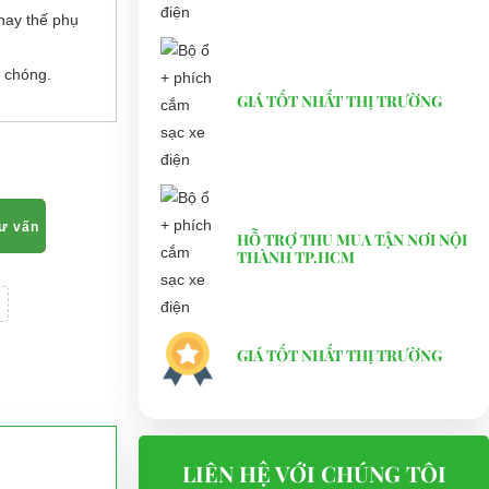
hay thế phụ
 chóng.
GIÁ TỐT NHẤT THỊ TRƯỜNG
tư vấn
HỖ TRỢ THU MUA TẬN NƠI NỘI
THÀNH TP.HCM
GIÁ TỐT NHẤT THỊ TRƯỜNG
LIÊN HỆ VỚI CHÚNG TÔI