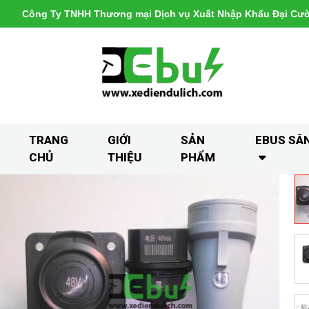
Công Ty TNHH Thương mại Dịch vụ Xuất Nhập Khẩu Đại Cư
TRANG
GIỚI
SẢN
EBUS SÂ
CHỦ
THIỆU
PHẨM