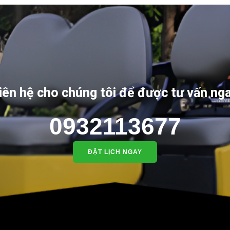
iên hệ cho chúng tôi để được tư vấn ng
0932113677
ĐẶT LỊCH NGAY