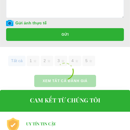
Địa chỉ: 49/9 Nhị Bình 16, Hóc Môn, TP.HCM
Điện thoại: 0932113677
Gửi ảnh thực tế
E-mail:
phuhuynhkd@gmail.com
GỬI
Website:
xediendulich.com
Website:
phutungxegolf.com
Tất cả
1
2
3
4
5
XEM TẤT CẢ ĐÁNH GIÁ
CAM KẾT TỪ CHÚNG TÔI
UY TÍN TIN CẬY