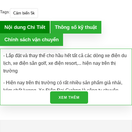
Tags:
Cảm biến 5k
Nội dung Chi Tiết
Thông số kỹ thuật
Chính sách vận chuyển
- Lắp đặt và thay thế cho hầu hết tất cả các dòng xe điện du
lịch, xe điện sân golf, xe điện resort,... hiện nay trên thị
trường
- Hiện nay trên thị trường có rất nhiều sản phẩm giả nhái,
kém chất lượng. Xe Điện Đại Cường là công ty chuyên
nhập khẩu các loại xe điện và phụ tùng xe điện trực tiếp tại
XEM THÊM
nhà máy sản xuất đảm bảo chất lượng và có giấy tờ được
cấp phép.
- Chúng tôi còn hỗ trợ kiểm tra bảo dưỡng, bảo trì và sửa