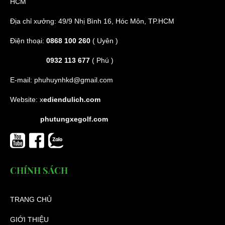
HCM
Địa chỉ xưởng: 49/9 Nhị Bình 16, Hóc Môn, TP.HCM
Điện thoại:
0868 100 260
( Uyên )
0932 113 677
( Phú )
E-mail:
phuhuynhkd@gmail.com
Website:
x
ediendulich.com
phutungxegolf.com
CHÍNH SÁCH
TRANG CHỦ
GIỚI THIỆU