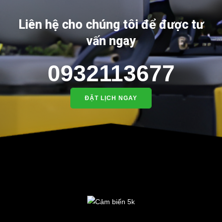
Liên hệ cho chúng tôi để được tư
vấn ngay
0932113677
ĐẶT LỊCH NGAY