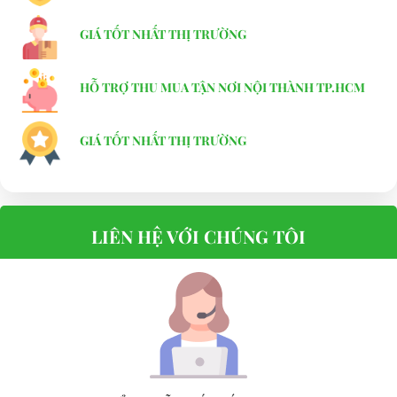
GIÁ TỐT NHẤT THỊ TRƯỜNG
HỖ TRỢ THU MUA TẬN NƠI NỘI THÀNH TP.HCM
GIÁ TỐT NHẤT THỊ TRƯỜNG
LIÊN HỆ VỚI CHÚNG TÔI