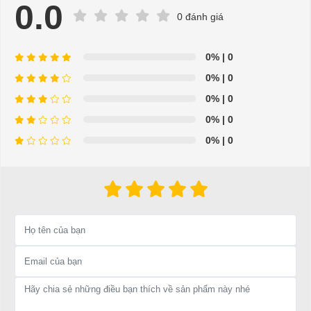
chữa tận nơi
0.0
0 đánh giá
- Hỗ trợ giải đáp các vấn đề liên quan đến xe điện miễn phí
- Chuyên phụ tùng, phụ kiện - thiết bị dành cho xe điện.
0%
| 0
0%
| 0
- Dịch vụ sửa chữa, thay thế phụ tùng, phụ kiện - thiết bị cho
0%
| 0
xe ô tô điện.
0%
| 0
=>Liên hệ với chúng tôi để yêu cầu cung cấp, sửa chữa,
0%
| 0
thay thế phụ tùng, phụ kiện - thiết bị cho xe điện. Giá thành
cạnh tranh, tay nghề thợ chuyên nghiệp, nhanh chóng.
Hân hạnh được phục vụ mọi người
Để được tư vấn thêm về cách sử dụng xe ô tô điện để tăng tuổi thọ
cho xe hoặc có vấn đề gì cần được hỗ trợ, quý khách vui lòng liên
hệ:
LIÊN HỆ CÔNG TY:
Công ty TNHH TM DV XNK
Đại Cường