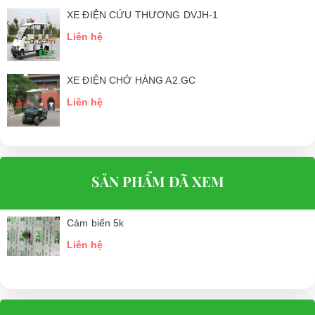
XE ĐIỆN CỨU THƯƠNG DVJH-1
Liên hệ
XE ĐIỆN CHỞ HÀNG A2.GC
Liên hệ
SẢN PHẨM ĐÃ XEM
Cảm biến 5k
Liên hệ