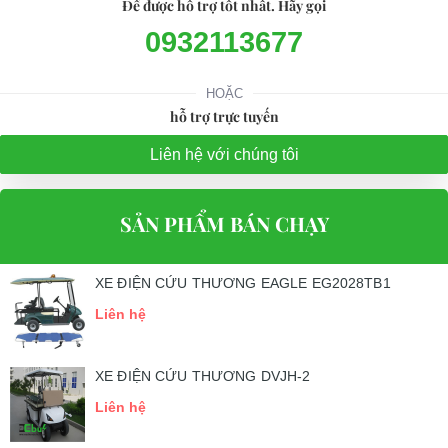
Để được hỗ trợ tốt nhất. Hãy gọi
0932113677
HOẶC
hỗ trợ trực tuyến
Liên hệ với chúng tôi
SẢN PHẨM BÁN CHẠY
XE ĐIỆN CỨU THƯƠNG EAGLE EG2028TB1
Liên hệ
XE ĐIỆN CỨU THƯƠNG DVJH-2
Liên hệ