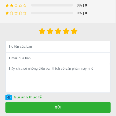
cho xe hoặc có vấn đề gì cần được hỗ trợ, quý khách vui lòng liên
0%
| 0
hệ:
0%
| 0
LIÊN HỆ CÔNG TY:
Công ty TNHH TM DV XNK
Đại Cường
Địa chỉ: 845 Quốc Lộ 13, Phường Hiệp Bình Phước, Thành phố
Thủ Đức, TP.HCM
Điện thoại: 08 68 100 260 ( Châu ) - 093 211 3677 ( Phú )
E-mail:
phuhuynhkd@gmail.com
Website:
xediendulich.com
Website:
phutungxegolf.com
Gửi ảnh thực tế
GỬI