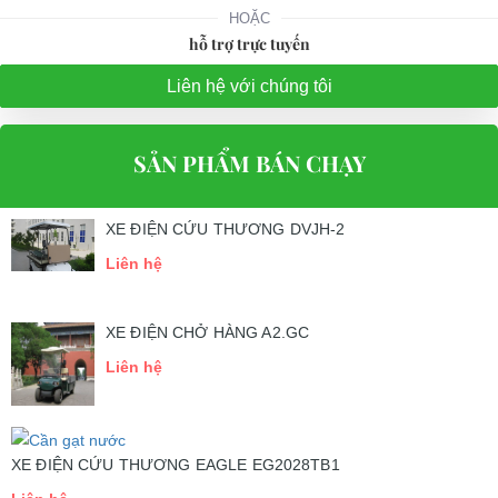
HOẶC
hỗ trợ trực tuyến
Liên hệ với chúng tôi
SẢN PHẨM BÁN CHẠY
XE ĐIỆN CỨU THƯƠNG DVJH-2
Liên hệ
XE ĐIỆN CHỞ HÀNG A2.GC
Liên hệ
XE ĐIỆN CỨU THƯƠNG EAGLE EG2028TB1