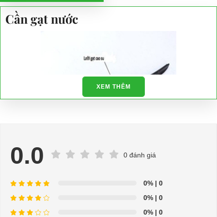
Cần gạt nước
XEM THÊM
0.0
0 đánh giá
⇒ Xem thêm:
Bạn nên chọn mua Xe điện sân golf chất lượng giá
0%
| 0
tốt ở đâu?
0%
| 0
Để được tư vấn thêm về cách sử dụng xe ô tô điện để tăng tuổi thọ
0%
| 0