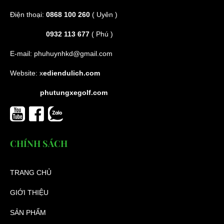
Điện thoại:
0868 100 260
( Uyên )
0932 113 677
( Phú )
E-mail:
phuhuynhkd@gmail.com
Website:
x
ediendulich.com
phutungxegolf.com
CHÍNH SÁCH
TRANG CHỦ
GIỚI THIỆU
SẢN PHẨM