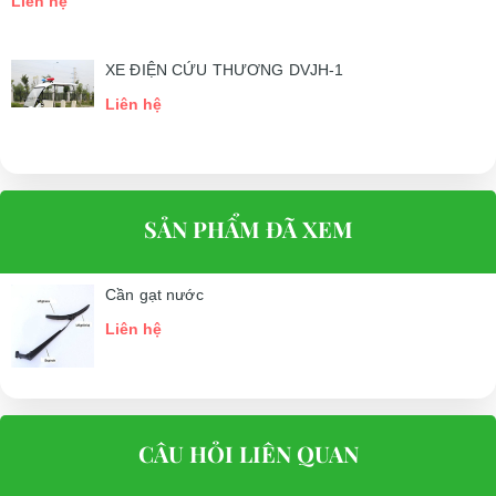
Liên hệ
XE ĐIỆN CỨU THƯƠNG DVJH-1
Liên hệ
SẢN PHẨM ĐÃ XEM
Cần gạt nước
Liên hệ
CÂU HỎI LIÊN QUAN