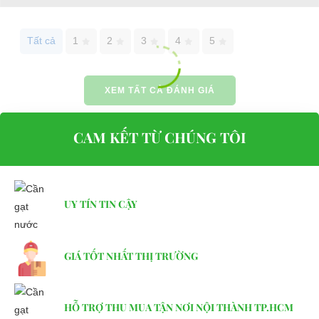
Tất cả
1
2
3
4
5
XEM TẤT CẢ ĐÁNH GIÁ
CAM KẾT TỪ CHÚNG TÔI
UY TÍN TIN CẬY
GIÁ TỐT NHẤT THỊ TRƯỜNG
HỖ TRỢ THU MUA TẬN NƠI NỘI THÀNH TP.HCM