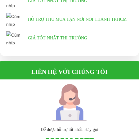
GIÁ TỐT NHẤT THỊ TRƯỜNG
HỖ TRỢ THU MUA TẬN NƠI NỘI THÀNH TP.HCM
GIÁ TỐT NHẤT THỊ TRƯỜNG
LIÊN HỆ VỚI CHÚNG TÔI
Để được hỗ trợ tốt nhất. Hãy gọi