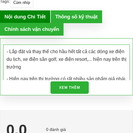
Tags:
Cùm nhíp
Nội dung Chi Tiết
Thông số kỹ thuật
Chính sách vận chuyển
- Lắp đặt và thay thế cho hầu hết tất cả các dòng xe điện
du lịch, xe điện sân golf, xe điện resort,... hiện nay trên thị
trường
- Hiện nay trên thị trường có rất nhiều sản phẩm giả nhái,
kém chất lượng. Xe Điện Đại Cường là công ty chuyên
XEM THÊM
nhập khẩu các loại xe điện và phụ tùng xe điện trực tiếp
tại nhà máy sản xuất đảm bảo chất lượng và có giấy tờ
được cấp phép.
- Chúng tôi còn hỗ trợ kiểm tra bảo dưỡng, bảo trì và sửa
0.0
chữa tận nơi
0 đánh giá