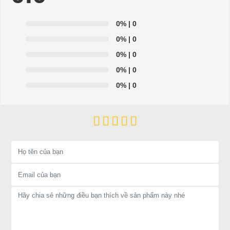
- Hỗ trợ giải đáp các vấn đề liên quan đến xe điện miễn
0%
| 0
phí
0%
| 0
- Chuyên phụ tùng, phụ kiện - thiết bị dành cho xe điện.
0%
| 0
- Dịch vụ sửa chữa, thay thế phụ tùng, phụ kiện - thiết bị
0%
| 0
cho xe ô tô điện.
0%
| 0
=>Liên hệ với chúng tôi để yêu cầu cung cấp, sửa chữa,
thay thế phụ tùng, phụ kiện - thiết bị cho xe điện. Giá
thành cạnh tranh, tay nghề thợ chuyên nghiệp, nhanh
chóng.
Hân hạnh được phục vụ mọi người
Để được tư vấn thêm về cách sử dụng xe ô tô điện để tăng tuổi
thọ cho xe hoặc có vấn đề gì cần được hỗ trợ, quý khách vui
lòng liên hệ:
LIÊN HỆ CÔNG TY:
Công ty TNHH TM DV XNK