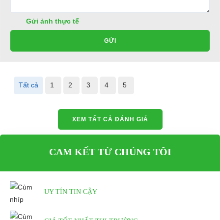
Đại Cường
Gửi ảnh thực tế
Địa chỉ: 49/9 Nhị Bình 16, Hóc Môn, TP.HCM
GỬI
Điện thoại: 0932113677
E-mail:
phuhuynhkd@gmail.com
Tất cả
1
2
3
4
5
Website:
xediendulich.com
Website:
phutungxegolf.com
XEM TẤT CẢ ĐÁNH GIÁ
CAM KẾT TỪ CHÚNG TÔI
UY TÍN TIN CẬY