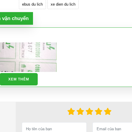
ebus du lich
xe dien du lich
h vận chuyển
XEM THÊM