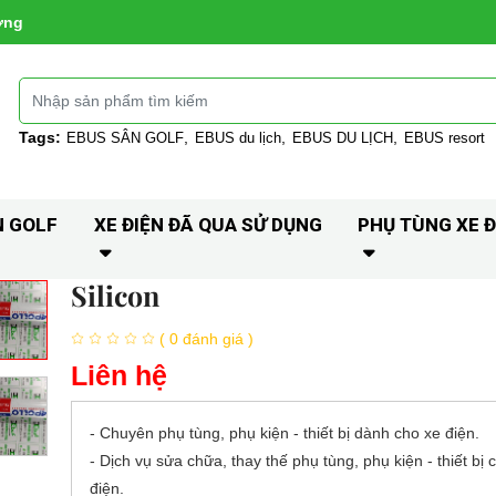
ờng
Tags:
EBUS SÂN GOLF
EBUS du lịch
EBUS DU LỊCH
EBUS resort
N GOLF
XE ĐIỆN ĐÃ QUA SỬ DỤNG
PHỤ TÙNG XE Đ
Silicon
( 0 đánh giá )
Liên hệ
- Chuyên phụ tùng, phụ kiện - thiết bị dành cho xe điện.
- Dịch vụ sửa chữa, thay thế phụ tùng, phụ kiện - thiết bị 
điện.