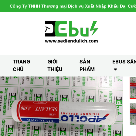
Công Ty TNHH Thương mại Dịch vụ Xuất Nhập Khẩu Đại Cư
TRANG
GIỚI
SẢN
EBUS SÂ
CHỦ
THIỆU
PHẨM