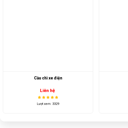
Điện thoại: 08 68 100 260 ( Châu ) - 093 211 3677 ( Phú )
E-mail:
phuhuynhkd@gmail.com
Website:
xediendulich.com
Website:
phutungxegolf.com
Cầu chì xe điện
Liên hệ
Lượt xem: 3329