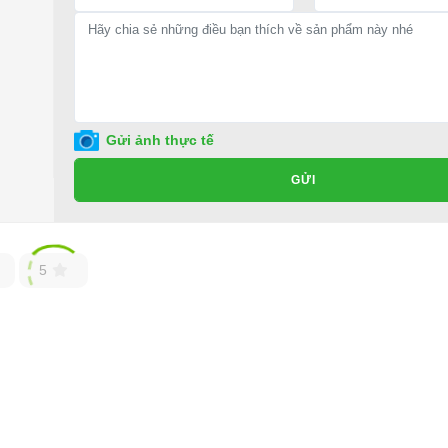
Gửi ảnh thực tế
GỬI
5