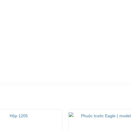
ốt ở đâu?
ho xe hoặc có vấn đề gì cần được hỗ trợ, quý khách vui lòng liên hệ:
ng ty TNHH TM DV XNK Đại Cường
 Đức, TP.HCM