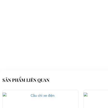
Silicon trắng
⇒ Xem thêm:
Bạn nên chọn mua Xe điện sân golf chất lượng giá t
SẢN PHẨM LIÊN QUAN
Để được tư vấn thêm về cách sử dụng xe ô tô điện để tăng tuổi thọ c
LIÊN HỆ CÔNG TY:
Cô
Địa chỉ: 845 Quốc Lộ 13, Phường Hiệp Bình Phước, Thành phố Thủ