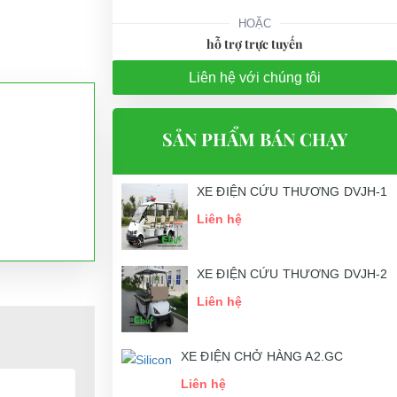
HOẶC
hỗ trợ trực tuyến
Liên hệ với chúng tôi
SẢN PHẨM BÁN CHẠY
XE ĐIỆN CỨU THƯƠNG DVJH-1
Liên hệ
XE ĐIỆN CỨU THƯƠNG DVJH-2
Liên hệ
XE ĐIỆN CHỞ HÀNG A2.GC
Liên hệ