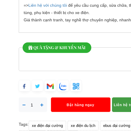
=>
Liên hệ với chúng tôi
để yêu cầu cung cấp, sửa chữa, t
tùng, phụ kiện - thiết bị cho xe điện.
Giá thành cạnh tranh, tay nghề thợ chuyên nghiệp, nhanh
QUÀ TẶNG & KHUYẾN MÃI
Đặt hàng ngay
Liên hệ 
Tags:
xe điện đại cường
xe điện du lịch
ebus đại cường