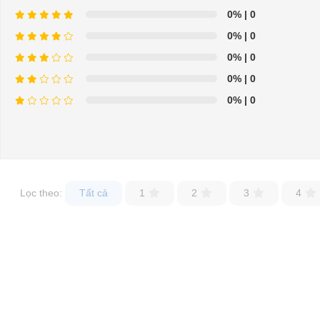
0%
| 0
0%
| 0
0%
| 0
0%
| 0
0%
| 0
Silicon đen
Silicon trắng
Lọc theo:
Tất cả
1
2
3
4